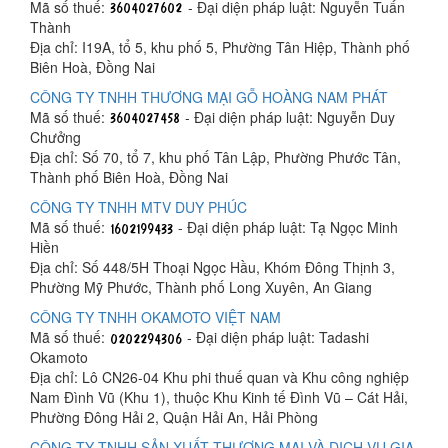
Mã số thuế:
- Đại diện pháp luật: Nguyễn Tuấn
Thành
Địa chỉ: I19A, tổ 5, khu phố 5, Phường Tân Hiệp, Thành phố
Biên Hoà, Đồng Nai
CÔNG TY TNHH THƯƠNG MẠI GỖ HOÀNG NAM PHÁT
Mã số thuế:
- Đại diện pháp luật: Nguyễn Duy
Chưởng
Địa chỉ: Số 70, tổ 7, khu phố Tân Lập, Phường Phước Tân,
Thành phố Biên Hoà, Đồng Nai
CÔNG TY TNHH MTV DUY PHÚC
Mã số thuế:
- Đại diện pháp luật: Tạ Ngọc Minh
Hiền
Địa chỉ: Số 448/5H Thoại Ngọc Hầu, Khóm Đông Thịnh 3,
Phường Mỹ Phước, Thành phố Long Xuyên, An Giang
CÔNG TY TNHH OKAMOTO VIỆT NAM
Mã số thuế:
- Đại diện pháp luật: Tadashi
Okamoto
Địa chỉ: Lô CN26-04 Khu phi thuế quan và Khu công nghiệp
Nam Đình Vũ (Khu 1), thuộc Khu Kinh tế Đình Vũ – Cát Hải,
Phường Đông Hải 2, Quận Hải An, Hải Phòng
CÔNG TY TNHH SẢN XUẤT THƯƠNG MẠI VÀ DỊCH VỤ GIA