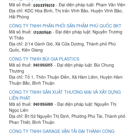
Mã số thuế:
- Đại diện pháp luật: Phạm Văn Viện
Địa chỉ: KDC Hòa Bình, Thị trấn Vĩnh Bảo, Huyện Vĩnh Bảo,
Hải Phòng
CÔNG TY TNHH PHÂN PHỐI SẢN PHẨM PHÚ QUỐC BKT
Mã số thuế:
- Đại diện pháp luật: Nguyễn Trương
Vi Thảo
Địa chỉ: 2/14 Gành Gió, Xã Cửa Dương, Thành phố Phú
Quốc, Kiên Giang
CÔNG TY TNHH BÙI GIA PLASTICS
Mã số thuế:
- Đại diện pháp luật: Bùi Chung
Thương
Địa chỉ: Tổ 1, Thôn Thuận Điền, Xã Hàm Liêm, Huyện Hàm
Thuận Bắc, Bình Thuận
CÔNG TY TNHH SẢN XUẤT THƯƠNG MẠI VÀ XÂY DỰNG
LIÊN PHÁT
Mã số thuế:
- Đại diện pháp luật: Nguyễn Thị
Ngọc Liên
Địa chỉ: B1/52 Nguyễn Thị Định, Phường Phú Tài, Thành phố
Phan Thiết, Bình Thuận
CÔNG TY TNHH GARAGE VẬN TẢI ĐẠI THÀNH CÔNG