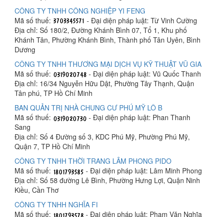
CÔNG TY TNHH CÔNG NGHIỆP YI FENG
Mã số thuế:
- Đại diện pháp luật: Từ Vinh Cường
Địa chỉ: Số 180/2, Đường Khánh Bình 07, Tổ 1, Khu phố
Khánh Tân, Phường Khánh Bình, Thành phố Tân Uyên, Bình
Dương
CÔNG TY TNHH THƯƠNG MẠI DỊCH VỤ KỸ THUẬT VŨ GIA
Mã số thuế:
- Đại diện pháp luật: Vũ Quốc Thanh
Địa chỉ: 16/34 Nguyễn Hữu Dật, Phường Tây Thạnh, Quận
Tân phú, TP Hồ Chí Minh
BAN QUẢN TRỊ NHÀ CHUNG CƯ PHÚ MỸ LÔ B
Mã số thuế:
- Đại diện pháp luật: Phan Thanh
Sang
Địa chỉ: Số 4 Đường số 3, KDC Phú Mỹ, Phường Phú Mỹ,
Quận 7, TP Hồ Chí Minh
CÔNG TY TNHH THỜI TRANG LÂM PHONG PIDO
Mã số thuế:
- Đại diện pháp luật: Lâm Minh Phong
Địa chỉ: Số 58 đường Lê Bình, Phường Hưng Lợi, Quận Ninh
Kiều, Cần Thơ
CÔNG TY TNHH NGHĨA FI
Mã số thuế:
- Đại diện pháp luật: Phạm Văn Nghĩa