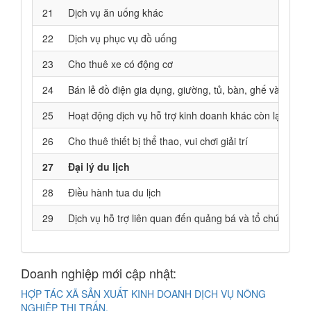
21
Dịch vụ ăn uống khác
22
Dịch vụ phục vụ đồ uống
23
Cho thuê xe có động cơ
24
Bán lẻ đồ điện gia dụng, giường, tủ, bàn, ghế và đồ n
25
Hoạt động dịch vụ hỗ trợ kinh doanh khác còn lại chư
26
Cho thuê thiết bị thể thao, vui chơi giải trí
27
Đại lý du lịch
28
Điều hành tua du lịch
29
Dịch vụ hỗ trợ liên quan đến quảng bá và tổ chức tua du
Doanh nghiệp mới cập nhật:
HỢP TÁC XÃ SẢN XUẤT KINH DOANH DỊCH VỤ NÔNG
NGHIỆP THỊ TRẤN.