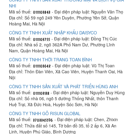
NHI
Mã số thuế:
- Đại diện pháp luật: Nguyễn Văn Thọ
Địa chỉ: Số 59 ngõ 249 Yên Duyên, Phường Yên Sở, Quận
Hoàng Mai, Hà Nội
CÔNG TY TNHH XUẤT NHẬP KHẨU DAISYCO
Mã số thuế:
- Đại diện pháp luật: Đồng Thị Cúc
Địa chỉ: Nhà số 2, ngõ 362A Phố Nam Dư, Phường Lĩnh
Nam, Quận Hoàng Mai, Hà Nội
CÔNG TY TNHH THỜI TRANG TOAN BÌNH
Mã số thuế:
- Đại diện pháp luật: Vũ Thị Toan
Địa chỉ: Thôn Đàn Viên, Xã Cao Viên, Huyện Thanh Oai, Hà
Nội
CÔNG TY TNHH SẢN XUẤT VÀ PHÁT TRIỂN HÙNG ANH
Mã số thuế:
- Đại diện pháp luật: Nguyễn Duy Hùng
Địa chỉ: Số nhà 06, ngõ 5 đường Thống Nhất, thôn Thanh
Huệ Trại, Xã Đức Hoà, Huyện Sóc Sơn, Hà Nội
CÔNG TY TNHH GỖ RISUN GLOBAL
Mã số thuế:
- Đại diện pháp luật: Chen, Zhixin
Địa chỉ: Thửa đất số 145, Tờ bản đồ 35, tổ 2 ấp 6, Xã An
Linh, Huyện Phú Giáo, Bình Dương