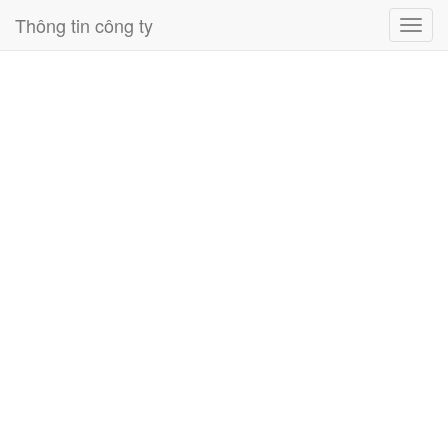
Thông tin công ty
Toggl
navig