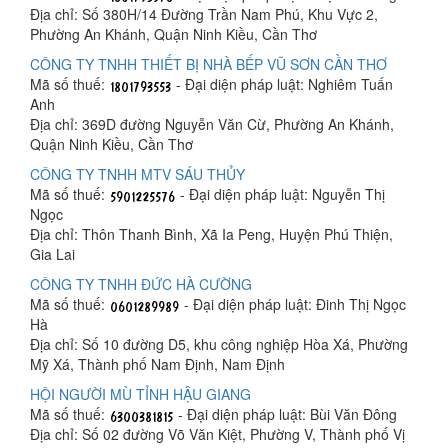
Địa chỉ: Số 380H/14 Đường Trần Nam Phú, Khu Vực 2,
Phường An Khánh, Quận Ninh Kiều, Cần Thơ
CÔNG TY TNHH THIẾT BỊ NHÀ BẾP VŨ SƠN CẦN THƠ
Mã số thuế:
- Đại diện pháp luật: Nghiêm Tuấn
Anh
Địa chỉ: 369D đường Nguyễn Văn Cừ, Phường An Khánh,
Quận Ninh Kiều, Cần Thơ
CÔNG TY TNHH MTV SÁU THỦY
Mã số thuế:
- Đại diện pháp luật: Nguyễn Thị
Ngọc
Địa chỉ: Thôn Thanh Bình, Xã Ia Peng, Huyện Phú Thiện,
Gia Lai
CÔNG TY TNHH ĐỨC HÀ CƯỜNG
Mã số thuế:
- Đại diện pháp luật: Đinh Thị Ngọc
Hà
Địa chỉ: Số 10 đường D5, khu công nghiệp Hòa Xá, Phường
Mỹ Xá, Thành phố Nam Định, Nam Định
HỘI NGƯỜI MÙ TỈNH HẬU GIANG
Mã số thuế:
- Đại diện pháp luật: Bùi Văn Đông
Địa chỉ: Số 02 đường Võ Văn Kiệt, Phường V, Thành phố Vị