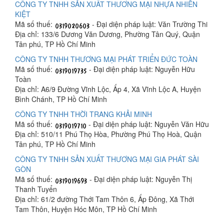
CÔNG TY TNHH SẢN XUẤT THƯƠNG MẠI NHỰA NHIÊN
KIỆT
Mã số thuế:
- Đại diện pháp luật: Văn Trường Thi
Địa chỉ: 133/6 Dương Văn Dương, Phường Tân Quý, Quận
Tân phú, TP Hồ Chí Minh
CÔNG TY TNHH THƯƠNG MẠI PHÁT TRIỂN ĐỨC TOÀN
Mã số thuế:
- Đại diện pháp luật: Nguyễn Hữu
Toàn
Địa chỉ: A6/9 Đường Vĩnh Lộc, Ấp 4, Xã Vĩnh Lộc A, Huyện
Bình Chánh, TP Hồ Chí Minh
CÔNG TY TNHH THỜI TRANG KHẢI MINH
Mã số thuế:
- Đại diện pháp luật: Nguyễn Văn Hữu
Địa chỉ: 510/11 Phú Thọ Hòa, Phường Phú Thọ Hoà, Quận
Tân phú, TP Hồ Chí Minh
CÔNG TY TNHH SẢN XUẤT THƯƠNG MẠI GIA PHÁT SÀI
GÒN
Mã số thuế:
- Đại diện pháp luật: Nguyễn Thị
Thanh Tuyển
Địa chỉ: 61/2 đường Thới Tam Thôn 6, Ấp Đông, Xã Thới
Tam Thôn, Huyện Hóc Môn, TP Hồ Chí Minh