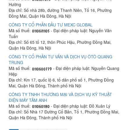
Hường
Địa chỉ: Số nhà 28b, đường Thanh Niên, Tổ 16, Phường
Đồng Mai, Quận Hà Đông, Hà Nội
CÔNG TY CỔ PHẦN ĐẦU TƯ MEXC GLOBAL
Mã số thuế:
- Đại diện pháp luật: Nguyễn Văn
Tuấn
Địa chỉ: Số 65 tổ 12, thôn Phúc Hậu, Phường Đồng Mai,
Quận Hà Đông, Hà Nội
CÔNG TY CỔ PHẦN TƯ VẤN VÀ DỊCH VỤ ÔTÔ QUANG
TRUNG
Mã số thuế:
- Đại diện pháp luật: Nguyễn Quang
Hiệp
Địa chỉ: Km 17, quốc lộ 6, tổ dân phố số 1, Phường Đồng
Mai, Quận Hà Đông, Thành phố Hà Nội
CÔNG TY TNHH THƯƠNG MẠI VÀ DỊCH VỤ KỸ THUẬT
ĐIỆN MÁY TÂM ANH
Mã số thuế:
- Đại diện pháp luật: Đỗ Xuân Lý
Địa chỉ: Số Nhà 17 Đường Cổ Bản, Tổ 1, Phường Đồng Mai,
Quận Hà Đông, Thành phố Hà Nội