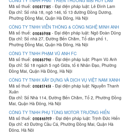
CÔNG TY TNHH PHÁT TRIỂN THƯƠNG MẠI HUY LAM
Mã số thuế:
- Đại diện pháp luật: Lê Đình Lam
Địa chỉ: Số nhà 18, ngõ 146, tổ 13 đường Đồng Dương,
Phường Đồng Mai, Quận Hà Đông, Hà Nội
CÔNG TY TNHH VIỄN THÔNG & CÔNG NGHỆ MINH ANH
Mã số thuế:
- Đại diện pháp luật: Ngô Đoàn Dũng
Địa chỉ: Số nhà 27, Đường Bến Chằm, Tổ dân phố 1,
Phường Đồng Mai, Quận Hà Đông, Hà Nội
CÔNG TY TNHH PHẠM VŨ ANH FC
Mã số thuế:
- Đại diện pháp luật: Phạm Vũ Anh
Địa chỉ: Số 18 ngách 5 ngõ Giữa, tổ 6 Nhân Đạo, Phường
Đồng Mai, Quận Hà Đông, Hà Nội
CÔNG TY TNHH XÂY DỰNG VÀ DỊCH VỤ VIỆT NAM XANH
Mã số thuế:
- Đại diện pháp luật: Nguyễn Thanh
Xuân
Địa chỉ: Số Nhà 114, Đường Bến Chằm, Tổ 2, Phường Đồng
Mai, Quận Hà Đông, Hà Nội
CÔNG TY TNHH PHỤ TÙNG MOTOR TRƯỜNG HIỂN
Mã số thuế:
- Đại diện pháp luật: Trịnh Đức Hiển
Địa chỉ: 43 Đường Cầu Cá, Phường Đồng Mai, Quận Hà
Đông, Hà Nội