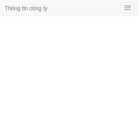
Thông tin công ty
Toggl
navig