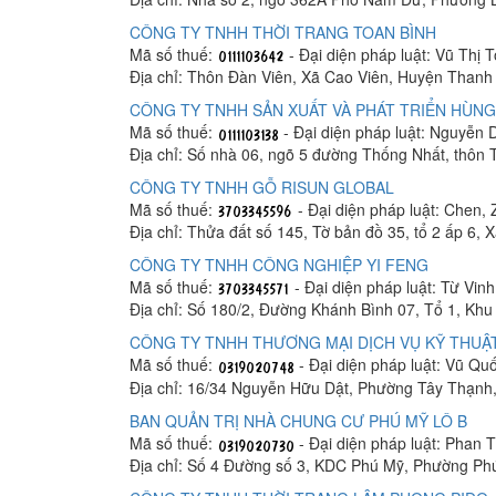
CÔNG TY TNHH THỜI TRANG TOAN BÌNH
Mã số thuế:
- Đại diện pháp luật: Vũ Thị 
Địa chỉ: Thôn Đàn Viên, Xã Cao Viên, Huyện Thanh 
CÔNG TY TNHH SẢN XUẤT VÀ PHÁT TRIỂN HÙNG
Mã số thuế:
- Đại diện pháp luật: Nguyễn
Địa chỉ: Số nhà 06, ngõ 5 đường Thống Nhất, thôn
CÔNG TY TNHH GỖ RISUN GLOBAL
Mã số thuế:
- Đại diện pháp luật: Chen, 
Địa chỉ: Thửa đất số 145, Tờ bản đồ 35, tổ 2 ấp 6,
CÔNG TY TNHH CÔNG NGHIỆP YI FENG
Mã số thuế:
- Đại diện pháp luật: Từ Vin
Địa chỉ: Số 180/2, Đường Khánh Bình 07, Tổ 1, K
CÔNG TY TNHH THƯƠNG MẠI DỊCH VỤ KỸ THUẬT
Mã số thuế:
- Đại diện pháp luật: Vũ Q
Địa chỉ: 16/34 Nguyễn Hữu Dật, Phường Tây Thạnh
BAN QUẢN TRỊ NHÀ CHUNG CƯ PHÚ MỸ LÔ B
Mã số thuế:
- Đại diện pháp luật: Phan
Địa chỉ: Số 4 Đường số 3, KDC Phú Mỹ, Phường Ph