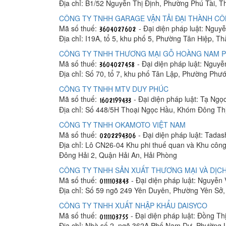
Địa chỉ: B1/52 Nguyễn Thị Định, Phường Phú Tài, 
CÔNG TY TNHH GARAGE VẬN TẢI ĐẠI THÀNH C
Mã số thuế:
- Đại diện pháp luật: Ngu
Địa chỉ: I19A, tổ 5, khu phố 5, Phường Tân Hiệp, T
CÔNG TY TNHH THƯƠNG MẠI GỖ HOÀNG NAM 
Mã số thuế:
- Đại diện pháp luật: Nguy
Địa chỉ: Số 70, tổ 7, khu phố Tân Lập, Phường Phư
CÔNG TY TNHH MTV DUY PHÚC
Mã số thuế:
- Đại diện pháp luật: Tạ Ngọ
Địa chỉ: Số 448/5H Thoại Ngọc Hầu, Khóm Đông Th
CÔNG TY TNHH OKAMOTO VIỆT NAM
Mã số thuế:
- Đại diện pháp luật: Tada
Địa chỉ: Lô CN26-04 Khu phi thuế quan và Khu công
Đông Hải 2, Quận Hải An, Hải Phòng
CÔNG TY TNHH SẢN XUẤT THƯƠNG MẠI VÀ DỊCH
Mã số thuế:
- Đại diện pháp luật: Nguyễn
Địa chỉ: Số 59 ngõ 249 Yên Duyên, Phường Yên Sở
CÔNG TY TNHH XUẤT NHẬP KHẨU DAISYCO
Mã số thuế:
- Đại diện pháp luật: Đồng Th
Địa chỉ: Nhà số 2, ngõ 362A Phố Nam Dư, Phường 