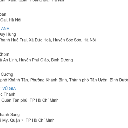
Toan
Oai, Hà Nội
 ANH
 Duy Hùng
 Thanh Huệ Trại, Xã Đức Hoà, Huyện Sóc Sơn, Hà Nội
Zhixin
 Xã An Linh, Huyện Phú Giáo, Bình Dương
h Cường
hu phố Khánh Tân, Phường Khánh Bình, Thành phố Tân Uyên, Bình Dươ
 VŨ GIA
uốc Thanh
, Quận Tân phú, TP Hồ Chí Minh
 Thanh Sang
ú Mỹ, Quận 7, TP Hồ Chí Minh