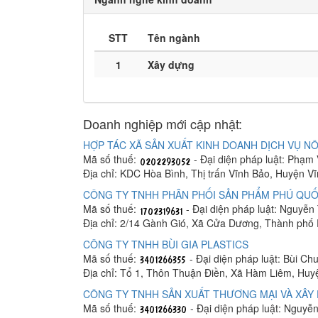
STT
Tên ngành
1
Xây dựng
Doanh nghiệp mới cập nhật:
HỢP TÁC XÃ SẢN XUẤT KINH DOANH DỊCH VỤ NÔ
Mã số thuế:
- Đại diện pháp luật: Phạm
Địa chỉ: KDC Hòa Bình, Thị trấn Vĩnh Bảo, Huyện V
CÔNG TY TNHH PHÂN PHỐI SẢN PHẨM PHÚ QUỐ
Mã số thuế:
- Đại diện pháp luật: Nguyễn
Địa chỉ: 2/14 Gành Gió, Xã Cửa Dương, Thành phố
CÔNG TY TNHH BÙI GIA PLASTICS
Mã số thuế:
- Đại diện pháp luật: Bùi C
Địa chỉ: Tổ 1, Thôn Thuận Điền, Xã Hàm Liêm, Hu
CÔNG TY TNHH SẢN XUẤT THƯƠNG MẠI VÀ XÂY 
Mã số thuế:
- Đại diện pháp luật: Nguyễ