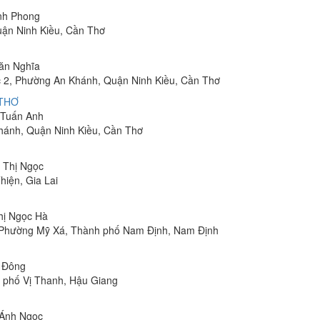
inh Phong
uận Ninh Kiều, Cần Thơ
Văn Nghĩa
 2, Phường An Khánh, Quận Ninh Kiều, Cần Thơ
 THƠ
m Tuấn Anh
hánh, Quận Ninh Kiều, Cần Thơ
n Thị Ngọc
hiện, Gia Lai
Thị Ngọc Hà
, Phường Mỹ Xá, Thành phố Nam Định, Nam Định
n Đông
h phố Vị Thanh, Hậu Giang
 Ánh Ngọc