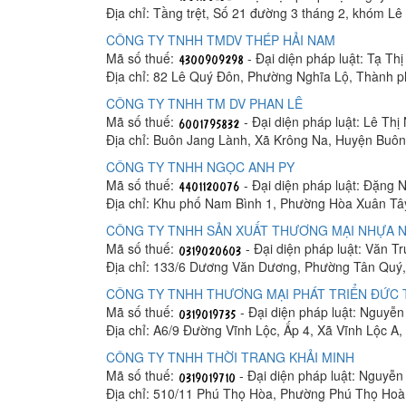
Địa chỉ: Tầng trệt, Số 21 đường 3 tháng 2, khóm 
CÔNG TY TNHH TMDV THÉP HẢI NAM
Mã số thuế:
- Đại diện pháp luật: Tạ Th
Địa chỉ: 82 Lê Quý Đôn, Phường Nghĩa Lộ, Thành 
CÔNG TY TNHH TM DV PHAN LÊ
Mã số thuế:
- Đại diện pháp luật: Lê Thị
Địa chỉ: Buôn Jang Lành, Xã Krông Na, Huyện Buô
CÔNG TY TNHH NGỌC ANH PY
Mã số thuế:
- Đại diện pháp luật: Đặng 
Địa chỉ: Khu phố Nam Bình 1, Phường Hòa Xuân Tâ
CÔNG TY TNHH SẢN XUẤT THƯƠNG MẠI NHỰA N
Mã số thuế:
- Đại diện pháp luật: Văn T
Địa chỉ: 133/6 Dương Văn Dương, Phường Tân Quý,
CÔNG TY TNHH THƯƠNG MẠI PHÁT TRIỂN ĐỨC
Mã số thuế:
- Đại diện pháp luật: Nguyễ
Địa chỉ: A6/9 Đường Vĩnh Lộc, Ấp 4, Xã Vĩnh Lộc A
CÔNG TY TNHH THỜI TRANG KHẢI MINH
Mã số thuế:
- Đại diện pháp luật: Nguyễ
Địa chỉ: 510/11 Phú Thọ Hòa, Phường Phú Thọ Hoà