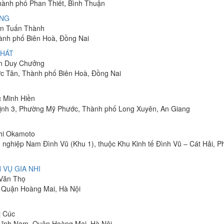
Thành phố Phan Thiết, Bình Thuận
ÔNG
yễn Tuấn Thành
hành phố Biên Hoà, Đồng Nai
PHÁT
ễn Duy Chưởng
ớc Tân, Thành phố Biên Hoà, Đồng Nai
c Minh Hiền
ịnh 3, Phường Mỹ Phước, Thành phố Long Xuyên, An Giang
shi Okamoto
 nghiệp Nam Đình Vũ (Khu 1), thuộc Khu Kinh tế Đình Vũ – Cát Hải, 
 VỤ GIA NHI
 Văn Thọ
, Quận Hoàng Mai, Hà Nội
ị Cúc
Lĩnh Nam, Quận Hoàng Mai, Hà Nội