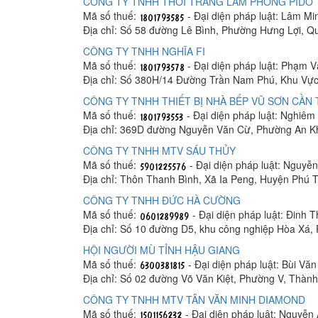
CÔNG TY TNHH THỜI TRANG LÂM PHONG PIDO
Mã số thuế:
- Đại diện pháp luật: Lâm M
Địa chỉ: Số 58 đường Lê Bình, Phường Hưng Lợi, Q
CÔNG TY TNHH NGHĨA FI
Mã số thuế:
- Đại diện pháp luật: Phạm 
Địa chỉ: Số 380H/14 Đường Trần Nam Phú, Khu Vực
CÔNG TY TNHH THIẾT BỊ NHÀ BẾP VŨ SƠN CẦN
Mã số thuế:
- Đại diện pháp luật: Nghiê
Địa chỉ: 369D đường Nguyễn Văn Cừ, Phường An K
CÔNG TY TNHH MTV SÁU THỦY
Mã số thuế:
- Đại diện pháp luật: Nguyễ
Địa chỉ: Thôn Thanh Bình, Xã Ia Peng, Huyện Phú T
CÔNG TY TNHH ĐỨC HÀ CƯỜNG
Mã số thuế:
- Đại diện pháp luật: Đinh 
Địa chỉ: Số 10 đường D5, khu công nghiệp Hòa Xá
HỘI NGƯỜI MÙ TỈNH HẬU GIANG
Mã số thuế:
- Đại diện pháp luật: Bùi Vă
Địa chỉ: Số 02 đường Võ Văn Kiệt, Phường V, Thàn
CÔNG TY TNHH MTV TÂN VĂN MINH DIAMOND
Mã số thuế:
- Đại diện pháp luật: Nguyễn