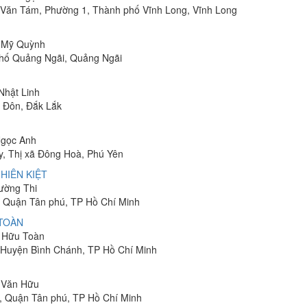
Lê Văn Tám, Phường 1, Thành phố Vĩnh Long, Vĩnh Long
ị Mỹ Quỳnh
phố Quảng Ngãi, Quảng Ngãi
 Nhật Linh
n Đôn, Đắk Lắk
Ngọc Anh
y, Thị xã Đông Hoà, Phú Yên
HIÊN KIỆT
rường Thi
 Quận Tân phú, TP Hồ Chí Minh
 TOÀN
n Hữu Toàn
, Huyện Bình Chánh, TP Hồ Chí Minh
n Văn Hữu
, Quận Tân phú, TP Hồ Chí Minh