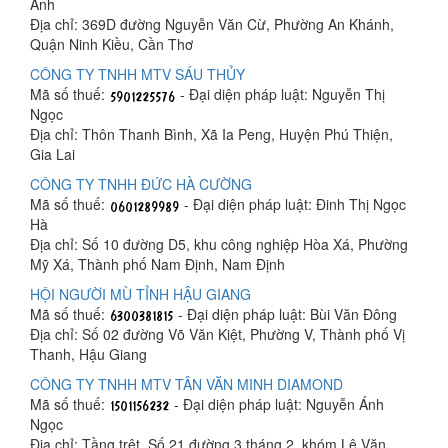
Anh
Địa chỉ: 369D đường Nguyễn Văn Cừ, Phường An Khánh,
Quận Ninh Kiều, Cần Thơ
CÔNG TY TNHH MTV SÁU THỦY
Mã số thuế:
- Đại diện pháp luật: Nguyễn Thị
Ngọc
Địa chỉ: Thôn Thanh Bình, Xã Ia Peng, Huyện Phú Thiện,
Gia Lai
CÔNG TY TNHH ĐỨC HÀ CƯỜNG
Mã số thuế:
- Đại diện pháp luật: Đinh Thị Ngọc
Hà
Địa chỉ: Số 10 đường D5, khu công nghiệp Hòa Xá, Phường
Mỹ Xá, Thành phố Nam Định, Nam Định
HỘI NGƯỜI MÙ TỈNH HẬU GIANG
Mã số thuế:
- Đại diện pháp luật: Bùi Văn Đông
Địa chỉ: Số 02 đường Võ Văn Kiệt, Phường V, Thành phố Vị
Thanh, Hậu Giang
CÔNG TY TNHH MTV TÂN VĂN MINH DIAMOND
Mã số thuế:
- Đại diện pháp luật: Nguyễn Ánh
Ngọc
Địa chỉ: Tầng trệt, Số 21 đường 3 tháng 2, khóm Lê Văn