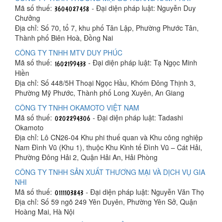
Mã số thuế:
- Đại diện pháp luật: Nguyễn Duy
Chưởng
Địa chỉ: Số 70, tổ 7, khu phố Tân Lập, Phường Phước Tân,
Thành phố Biên Hoà, Đồng Nai
CÔNG TY TNHH MTV DUY PHÚC
Mã số thuế:
- Đại diện pháp luật: Tạ Ngọc Minh
Hiền
Địa chỉ: Số 448/5H Thoại Ngọc Hầu, Khóm Đông Thịnh 3,
Phường Mỹ Phước, Thành phố Long Xuyên, An Giang
CÔNG TY TNHH OKAMOTO VIỆT NAM
Mã số thuế:
- Đại diện pháp luật: Tadashi
Okamoto
Địa chỉ: Lô CN26-04 Khu phi thuế quan và Khu công nghiệp
Nam Đình Vũ (Khu 1), thuộc Khu Kinh tế Đình Vũ – Cát Hải,
Phường Đông Hải 2, Quận Hải An, Hải Phòng
CÔNG TY TNHH SẢN XUẤT THƯƠNG MẠI VÀ DỊCH VỤ GIA
NHI
Mã số thuế:
- Đại diện pháp luật: Nguyễn Văn Thọ
Địa chỉ: Số 59 ngõ 249 Yên Duyên, Phường Yên Sở, Quận
Hoàng Mai, Hà Nội