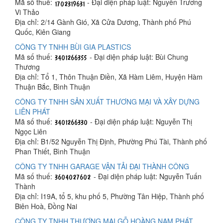
Mã số thuế:
- Đại diện pháp luật: Nguyễn Trương
Vi Thảo
Địa chỉ: 2/14 Gành Gió, Xã Cửa Dương, Thành phố Phú
Quốc, Kiên Giang
CÔNG TY TNHH BÙI GIA PLASTICS
Mã số thuế:
- Đại diện pháp luật: Bùi Chung
Thương
Địa chỉ: Tổ 1, Thôn Thuận Điền, Xã Hàm Liêm, Huyện Hàm
Thuận Bắc, Bình Thuận
CÔNG TY TNHH SẢN XUẤT THƯƠNG MẠI VÀ XÂY DỰNG
LIÊN PHÁT
Mã số thuế:
- Đại diện pháp luật: Nguyễn Thị
Ngọc Liên
Địa chỉ: B1/52 Nguyễn Thị Định, Phường Phú Tài, Thành phố
Phan Thiết, Bình Thuận
CÔNG TY TNHH GARAGE VẬN TẢI ĐẠI THÀNH CÔNG
Mã số thuế:
- Đại diện pháp luật: Nguyễn Tuấn
Thành
Địa chỉ: I19A, tổ 5, khu phố 5, Phường Tân Hiệp, Thành phố
Biên Hoà, Đồng Nai
CÔNG TY TNHH THƯƠNG MẠI GỖ HOÀNG NAM PHÁT