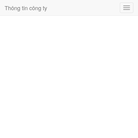
Thông tin công ty
Toggl
navig