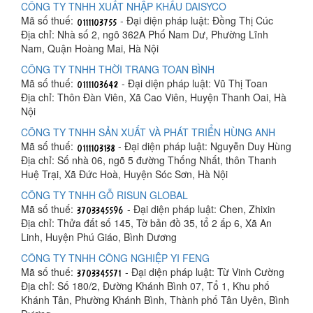
CÔNG TY TNHH XUẤT NHẬP KHẨU DAISYCO
Mã số thuế:
- Đại diện pháp luật: Đồng Thị Cúc
Địa chỉ: Nhà số 2, ngõ 362A Phố Nam Dư, Phường Lĩnh
Nam, Quận Hoàng Mai, Hà Nội
CÔNG TY TNHH THỜI TRANG TOAN BÌNH
Mã số thuế:
- Đại diện pháp luật: Vũ Thị Toan
Địa chỉ: Thôn Đàn Viên, Xã Cao Viên, Huyện Thanh Oai, Hà
Nội
CÔNG TY TNHH SẢN XUẤT VÀ PHÁT TRIỂN HÙNG ANH
Mã số thuế:
- Đại diện pháp luật: Nguyễn Duy Hùng
Địa chỉ: Số nhà 06, ngõ 5 đường Thống Nhất, thôn Thanh
Huệ Trại, Xã Đức Hoà, Huyện Sóc Sơn, Hà Nội
CÔNG TY TNHH GỖ RISUN GLOBAL
Mã số thuế:
- Đại diện pháp luật: Chen, Zhixin
Địa chỉ: Thửa đất số 145, Tờ bản đồ 35, tổ 2 ấp 6, Xã An
Linh, Huyện Phú Giáo, Bình Dương
CÔNG TY TNHH CÔNG NGHIỆP YI FENG
Mã số thuế:
- Đại diện pháp luật: Từ Vinh Cường
Địa chỉ: Số 180/2, Đường Khánh Bình 07, Tổ 1, Khu phố
Khánh Tân, Phường Khánh Bình, Thành phố Tân Uyên, Bình