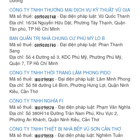
Dương
CÔNG TY TNHH THƯƠNG MẠI DỊCH VỤ KỸ THUẬT VŨ GIA
Mã số thuế:
- Đại diện pháp luật: Vũ Quốc Thanh
Địa chỉ: 16/34 Nguyễn Hữu Dật, Phường Tây Thạnh, Quận
Tân phú, TP Hồ Chí Minh
BAN QUẢN TRỊ NHÀ CHUNG CƯ PHÚ MỸ LÔ B
Mã số thuế:
- Đại diện pháp luật: Phan Thanh
Sang
Địa chỉ: Số 4 Đường số 3, KDC Phú Mỹ, Phường Phú Mỹ,
Quận 7, TP Hồ Chí Minh
CÔNG TY TNHH THỜI TRANG LÂM PHONG PIDO
Mã số thuế:
- Đại diện pháp luật: Lâm Minh Phong
Địa chỉ: Số 58 đường Lê Bình, Phường Hưng Lợi, Quận Ninh
Kiều, Cần Thơ
CÔNG TY TNHH NGHĨA FI
Mã số thuế:
- Đại diện pháp luật: Phạm Văn Nghĩa
Địa chỉ: Số 380H/14 Đường Trần Nam Phú, Khu Vực 2,
Phường An Khánh, Quận Ninh Kiều, Cần Thơ
CÔNG TY TNHH THIẾT BỊ NHÀ BẾP VŨ SƠN CẦN THƠ
Mã số thuế:
- Đại diện pháp luật: Nghiêm Tuấn