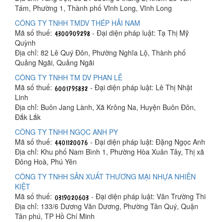
Tám, Phường 1, Thành phố Vĩnh Long, Vĩnh Long
CÔNG TY TNHH TMDV THÉP HẢI NAM
Mã số thuế:
- Đại diện pháp luật: Tạ Thị Mỹ
Quỳnh
Địa chỉ: 82 Lê Quý Đôn, Phường Nghĩa Lộ, Thành phố
Quảng Ngãi, Quảng Ngãi
CÔNG TY TNHH TM DV PHAN LÊ
Mã số thuế:
- Đại diện pháp luật: Lê Thị Nhật
Linh
Địa chỉ: Buôn Jang Lành, Xã Krông Na, Huyện Buôn Đôn,
Đắk Lắk
CÔNG TY TNHH NGỌC ANH PY
Mã số thuế:
- Đại diện pháp luật: Đặng Ngọc Anh
Địa chỉ: Khu phố Nam Bình 1, Phường Hòa Xuân Tây, Thị xã
Đông Hoà, Phú Yên
CÔNG TY TNHH SẢN XUẤT THƯƠNG MẠI NHỰA NHIÊN
KIỆT
Mã số thuế:
- Đại diện pháp luật: Văn Trường Thi
Địa chỉ: 133/6 Dương Văn Dương, Phường Tân Quý, Quận
Tân phú, TP Hồ Chí Minh