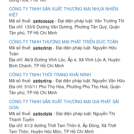
CÔNG TY TNHH SẢN XUẤT THƯƠNG MẠI NHỰA NHIÊN
KIỆT
Mã số thuế:
- Đại diện pháp luật: Văn Trường Thi
Địa chỉ: 133/6 Dương Văn Dương, Phường Tân Quý, Quận
Tân phú, TP Hồ Chí Minh
CÔNG TY TNHH THƯƠNG MẠI PHÁT TRIỂN ĐỨC TOÀN
Mã số thuế:
- Đại diện pháp luật: Nguyễn Hữu
Toàn
Địa chỉ: A6/9 Đường Vĩnh Lộc, Ấp 4, Xã Vĩnh Lộc A, Huyện
Bình Chánh, TP Hồ Chí Minh
CÔNG TY TNHH THỜI TRANG KHẢI MINH
Mã số thuế:
- Đại diện pháp luật: Nguyễn Văn Hữu
Địa chỉ: 510/11 Phú Thọ Hòa, Phường Phú Thọ Hoà, Quận
Tân phú, TP Hồ Chí Minh
CÔNG TY TNHH SẢN XUẤT THƯƠNG MẠI GIA PHÁT SÀI
GÒN
Mã số thuế:
- Đại diện pháp luật: Nguyễn Thị
Thanh Tuyển
Địa chỉ: 61/2 đường Thới Tam Thôn 6, Ấp Đông, Xã Thới
Tam Thôn, Huyện Hóc Môn, TP Hồ Chí Minh