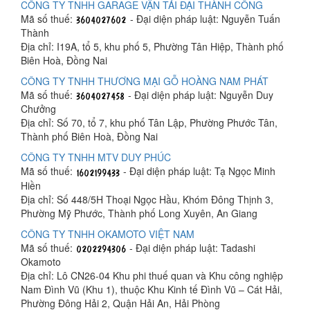
CÔNG TY TNHH GARAGE VẬN TẢI ĐẠI THÀNH CÔNG
Mã số thuế:
- Đại diện pháp luật: Nguyễn Tuấn
Thành
Địa chỉ: I19A, tổ 5, khu phố 5, Phường Tân Hiệp, Thành phố
Biên Hoà, Đồng Nai
CÔNG TY TNHH THƯƠNG MẠI GỖ HOÀNG NAM PHÁT
Mã số thuế:
- Đại diện pháp luật: Nguyễn Duy
Chưởng
Địa chỉ: Số 70, tổ 7, khu phố Tân Lập, Phường Phước Tân,
Thành phố Biên Hoà, Đồng Nai
CÔNG TY TNHH MTV DUY PHÚC
Mã số thuế:
- Đại diện pháp luật: Tạ Ngọc Minh
Hiền
Địa chỉ: Số 448/5H Thoại Ngọc Hầu, Khóm Đông Thịnh 3,
Phường Mỹ Phước, Thành phố Long Xuyên, An Giang
CÔNG TY TNHH OKAMOTO VIỆT NAM
Mã số thuế:
- Đại diện pháp luật: Tadashi
Okamoto
Địa chỉ: Lô CN26-04 Khu phi thuế quan và Khu công nghiệp
Nam Đình Vũ (Khu 1), thuộc Khu Kinh tế Đình Vũ – Cát Hải,
Phường Đông Hải 2, Quận Hải An, Hải Phòng