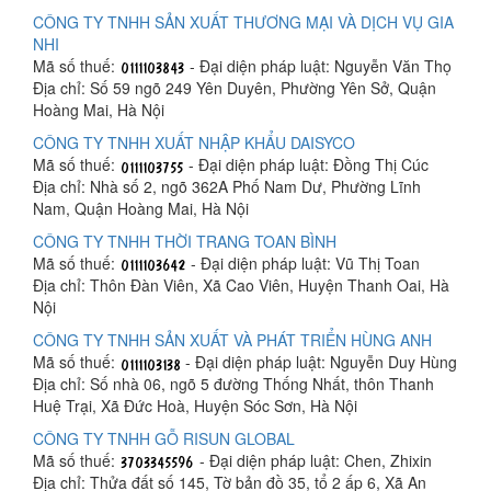
CÔNG TY TNHH SẢN XUẤT THƯƠNG MẠI VÀ DỊCH VỤ GIA
NHI
Mã số thuế:
- Đại diện pháp luật: Nguyễn Văn Thọ
Địa chỉ: Số 59 ngõ 249 Yên Duyên, Phường Yên Sở, Quận
Hoàng Mai, Hà Nội
CÔNG TY TNHH XUẤT NHẬP KHẨU DAISYCO
Mã số thuế:
- Đại diện pháp luật: Đồng Thị Cúc
Địa chỉ: Nhà số 2, ngõ 362A Phố Nam Dư, Phường Lĩnh
Nam, Quận Hoàng Mai, Hà Nội
CÔNG TY TNHH THỜI TRANG TOAN BÌNH
Mã số thuế:
- Đại diện pháp luật: Vũ Thị Toan
Địa chỉ: Thôn Đàn Viên, Xã Cao Viên, Huyện Thanh Oai, Hà
Nội
CÔNG TY TNHH SẢN XUẤT VÀ PHÁT TRIỂN HÙNG ANH
Mã số thuế:
- Đại diện pháp luật: Nguyễn Duy Hùng
Địa chỉ: Số nhà 06, ngõ 5 đường Thống Nhất, thôn Thanh
Huệ Trại, Xã Đức Hoà, Huyện Sóc Sơn, Hà Nội
CÔNG TY TNHH GỖ RISUN GLOBAL
Mã số thuế:
- Đại diện pháp luật: Chen, Zhixin
Địa chỉ: Thửa đất số 145, Tờ bản đồ 35, tổ 2 ấp 6, Xã An