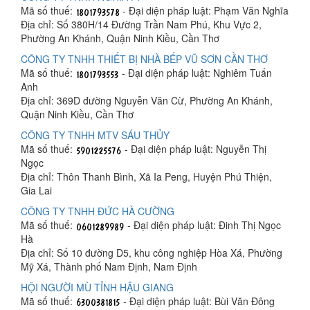
Mã số thuế:
- Đại diện pháp luật: Phạm Văn Nghĩa
Địa chỉ: Số 380H/14 Đường Trần Nam Phú, Khu Vực 2,
Phường An Khánh, Quận Ninh Kiều, Cần Thơ
CÔNG TY TNHH THIẾT BỊ NHÀ BẾP VŨ SƠN CẦN THƠ
Mã số thuế:
- Đại diện pháp luật: Nghiêm Tuấn
Anh
Địa chỉ: 369D đường Nguyễn Văn Cừ, Phường An Khánh,
Quận Ninh Kiều, Cần Thơ
CÔNG TY TNHH MTV SÁU THỦY
Mã số thuế:
- Đại diện pháp luật: Nguyễn Thị
Ngọc
Địa chỉ: Thôn Thanh Bình, Xã Ia Peng, Huyện Phú Thiện,
Gia Lai
CÔNG TY TNHH ĐỨC HÀ CƯỜNG
Mã số thuế:
- Đại diện pháp luật: Đinh Thị Ngọc
Hà
Địa chỉ: Số 10 đường D5, khu công nghiệp Hòa Xá, Phường
Mỹ Xá, Thành phố Nam Định, Nam Định
HỘI NGƯỜI MÙ TỈNH HẬU GIANG
Mã số thuế:
- Đại diện pháp luật: Bùi Văn Đông