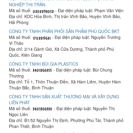
NGHIỆP THỊ TRẤN.
Mã số thuế:
- Đại diện pháp luật: Phạm Văn Viện
Địa chỉ: KDC Hòa Bình, Thị trấn Vĩnh Bảo, Huyện Vĩnh Bảo,
Hải Phòng
CÔNG TY TNHH PHÂN PHỐI SẢN PHẨM PHÚ QUỐC BKT
Mã số thuế:
- Đại diện pháp luật: Nguyễn Trương
Vi Thảo
Địa chỉ: 2/14 Gành Gió, Xã Cửa Dương, Thành phố Phú
Quốc, Kiên Giang
CÔNG TY TNHH BÙI GIA PLASTICS
Mã số thuế:
- Đại diện pháp luật: Bùi Chung
Thương
Địa chỉ: Tổ 1, Thôn Thuận Điền, Xã Hàm Liêm, Huyện Hàm
Thuận Bắc, Bình Thuận
CÔNG TY TNHH SẢN XUẤT THƯƠNG MẠI VÀ XÂY DỰNG
LIÊN PHÁT
Mã số thuế:
- Đại diện pháp luật: Nguyễn Thị
Ngọc Liên
Địa chỉ: B1/52 Nguyễn Thị Định, Phường Phú Tài, Thành phố
Phan Thiết, Bình Thuận