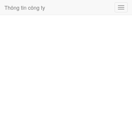
Thông tin công ty
Toggl
navig