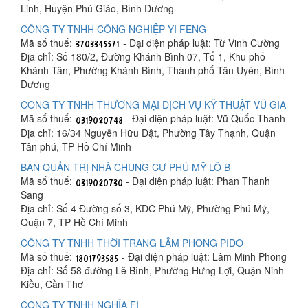
Linh, Huyện Phú Giáo, Bình Dương
CÔNG TY TNHH CÔNG NGHIỆP YI FENG
Mã số thuế:
- Đại diện pháp luật: Từ Vinh Cường
Địa chỉ: Số 180/2, Đường Khánh Bình 07, Tổ 1, Khu phố
Khánh Tân, Phường Khánh Bình, Thành phố Tân Uyên, Bình
Dương
CÔNG TY TNHH THƯƠNG MẠI DỊCH VỤ KỸ THUẬT VŨ GIA
Mã số thuế:
- Đại diện pháp luật: Vũ Quốc Thanh
Địa chỉ: 16/34 Nguyễn Hữu Dật, Phường Tây Thạnh, Quận
Tân phú, TP Hồ Chí Minh
BAN QUẢN TRỊ NHÀ CHUNG CƯ PHÚ MỸ LÔ B
Mã số thuế:
- Đại diện pháp luật: Phan Thanh
Sang
Địa chỉ: Số 4 Đường số 3, KDC Phú Mỹ, Phường Phú Mỹ,
Quận 7, TP Hồ Chí Minh
CÔNG TY TNHH THỜI TRANG LÂM PHONG PIDO
Mã số thuế:
- Đại diện pháp luật: Lâm Minh Phong
Địa chỉ: Số 58 đường Lê Bình, Phường Hưng Lợi, Quận Ninh
Kiều, Cần Thơ
CÔNG TY TNHH NGHĨA FI