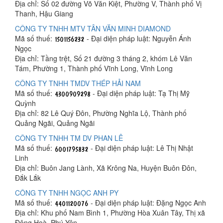
Địa chỉ: Số 02 đường Võ Văn Kiệt, Phường V, Thành phố Vị
Thanh, Hậu Giang
CÔNG TY TNHH MTV TÂN VĂN MINH DIAMOND
Mã số thuế:
- Đại diện pháp luật: Nguyễn Ánh
Ngọc
Địa chỉ: Tầng trệt, Số 21 đường 3 tháng 2, khóm Lê Văn
Tám, Phường 1, Thành phố Vĩnh Long, Vĩnh Long
CÔNG TY TNHH TMDV THÉP HẢI NAM
Mã số thuế:
- Đại diện pháp luật: Tạ Thị Mỹ
Quỳnh
Địa chỉ: 82 Lê Quý Đôn, Phường Nghĩa Lộ, Thành phố
Quảng Ngãi, Quảng Ngãi
CÔNG TY TNHH TM DV PHAN LÊ
Mã số thuế:
- Đại diện pháp luật: Lê Thị Nhật
Linh
Địa chỉ: Buôn Jang Lành, Xã Krông Na, Huyện Buôn Đôn,
Đắk Lắk
CÔNG TY TNHH NGỌC ANH PY
Mã số thuế:
- Đại diện pháp luật: Đặng Ngọc Anh
Địa chỉ: Khu phố Nam Bình 1, Phường Hòa Xuân Tây, Thị xã
Đông Hoà, Phú Yên