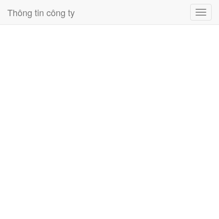
Thông tin công ty
Toggl
navig