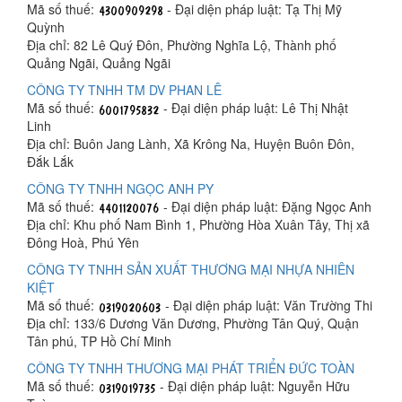
Mã số thuế:
- Đại diện pháp luật: Tạ Thị Mỹ
Quỳnh
Địa chỉ: 82 Lê Quý Đôn, Phường Nghĩa Lộ, Thành phố
Quảng Ngãi, Quảng Ngãi
CÔNG TY TNHH TM DV PHAN LÊ
Mã số thuế:
- Đại diện pháp luật: Lê Thị Nhật
Linh
Địa chỉ: Buôn Jang Lành, Xã Krông Na, Huyện Buôn Đôn,
Đắk Lắk
CÔNG TY TNHH NGỌC ANH PY
Mã số thuế:
- Đại diện pháp luật: Đặng Ngọc Anh
Địa chỉ: Khu phố Nam Bình 1, Phường Hòa Xuân Tây, Thị xã
Đông Hoà, Phú Yên
CÔNG TY TNHH SẢN XUẤT THƯƠNG MẠI NHỰA NHIÊN
KIỆT
Mã số thuế:
- Đại diện pháp luật: Văn Trường Thi
Địa chỉ: 133/6 Dương Văn Dương, Phường Tân Quý, Quận
Tân phú, TP Hồ Chí Minh
CÔNG TY TNHH THƯƠNG MẠI PHÁT TRIỂN ĐỨC TOÀN
Mã số thuế:
- Đại diện pháp luật: Nguyễn Hữu