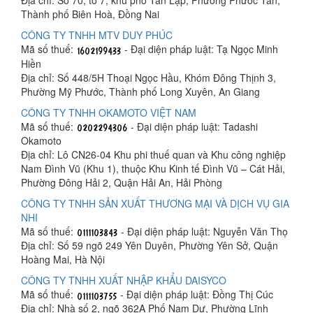
Địa chỉ: Số 70, tổ 7, khu phố Tân Lập, Phường Phước Tân,
Thành phố Biên Hoà, Đồng Nai
CÔNG TY TNHH MTV DUY PHÚC
Mã số thuế:
- Đại diện pháp luật: Tạ Ngọc Minh
Hiền
Địa chỉ: Số 448/5H Thoại Ngọc Hầu, Khóm Đông Thịnh 3,
Phường Mỹ Phước, Thành phố Long Xuyên, An Giang
CÔNG TY TNHH OKAMOTO VIỆT NAM
Mã số thuế:
- Đại diện pháp luật: Tadashi
Okamoto
Địa chỉ: Lô CN26-04 Khu phi thuế quan và Khu công nghiệp
Nam Đình Vũ (Khu 1), thuộc Khu Kinh tế Đình Vũ – Cát Hải,
Phường Đông Hải 2, Quận Hải An, Hải Phòng
CÔNG TY TNHH SẢN XUẤT THƯƠNG MẠI VÀ DỊCH VỤ GIA
NHI
Mã số thuế:
- Đại diện pháp luật: Nguyễn Văn Thọ
Địa chỉ: Số 59 ngõ 249 Yên Duyên, Phường Yên Sở, Quận
Hoàng Mai, Hà Nội
CÔNG TY TNHH XUẤT NHẬP KHẨU DAISYCO
Mã số thuế:
- Đại diện pháp luật: Đồng Thị Cúc
Địa chỉ: Nhà số 2, ngõ 362A Phố Nam Dư, Phường Lĩnh