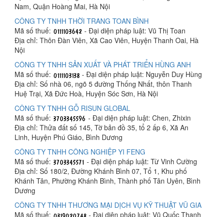
Nam, Quận Hoàng Mai, Hà Nội
CÔNG TY TNHH THỜI TRANG TOAN BÌNH
Mã số thuế:
- Đại diện pháp luật: Vũ Thị Toan
Địa chỉ: Thôn Đàn Viên, Xã Cao Viên, Huyện Thanh Oai, Hà
Nội
CÔNG TY TNHH SẢN XUẤT VÀ PHÁT TRIỂN HÙNG ANH
Mã số thuế:
- Đại diện pháp luật: Nguyễn Duy Hùng
Địa chỉ: Số nhà 06, ngõ 5 đường Thống Nhất, thôn Thanh
Huệ Trại, Xã Đức Hoà, Huyện Sóc Sơn, Hà Nội
CÔNG TY TNHH GỖ RISUN GLOBAL
Mã số thuế:
- Đại diện pháp luật: Chen, Zhixin
Địa chỉ: Thửa đất số 145, Tờ bản đồ 35, tổ 2 ấp 6, Xã An
Linh, Huyện Phú Giáo, Bình Dương
CÔNG TY TNHH CÔNG NGHIỆP YI FENG
Mã số thuế:
- Đại diện pháp luật: Từ Vinh Cường
Địa chỉ: Số 180/2, Đường Khánh Bình 07, Tổ 1, Khu phố
Khánh Tân, Phường Khánh Bình, Thành phố Tân Uyên, Bình
Dương
CÔNG TY TNHH THƯƠNG MẠI DỊCH VỤ KỸ THUẬT VŨ GIA
Mã số thuế:
- Đại diện pháp luật: Vũ Quốc Thanh