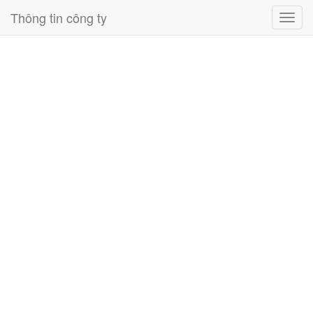
Thông tin công ty
Toggl
navig