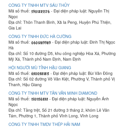
CÔNG TY TNHH MTV SÁU THỦY
Mã số thuế:
- Đại diện pháp luật: Nguyễn Thị
Ngọc
Địa chỉ: Thôn Thanh Bình, Xã Ia Peng, Huyện Phú Thiện,
Gia Lai
CÔNG TY TNHH ĐỨC HÀ CƯỜNG
Mã số thuế:
- Đại diện pháp luật: Đinh Thị Ngọc
Hà
Địa chỉ: Số 10 đường D5, khu công nghiệp Hòa Xá, Phường
Mỹ Xá, Thành phố Nam Định, Nam Định
HỘI NGƯỜI MÙ TỈNH HẬU GIANG
Mã số thuế:
- Đại diện pháp luật: Bùi Văn Đông
Địa chỉ: Số 02 đường Võ Văn Kiệt, Phường V, Thành phố Vị
Thanh, Hậu Giang
CÔNG TY TNHH MTV TÂN VĂN MINH DIAMOND
Mã số thuế:
- Đại diện pháp luật: Nguyễn Ánh
Ngọc
Địa chỉ: Tầng trệt, Số 21 đường 3 tháng 2, khóm Lê Văn
Tám, Phường 1, Thành phố Vĩnh Long, Vĩnh Long
CÔNG TY TNHH TMDV THÉP HẢI NAM