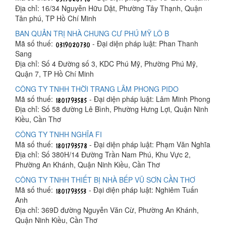
Địa chỉ: 16/34 Nguyễn Hữu Dật, Phường Tây Thạnh, Quận
Tân phú, TP Hồ Chí Minh
BAN QUẢN TRỊ NHÀ CHUNG CƯ PHÚ MỸ LÔ B
Mã số thuế:
- Đại diện pháp luật: Phan Thanh
Sang
Địa chỉ: Số 4 Đường số 3, KDC Phú Mỹ, Phường Phú Mỹ,
Quận 7, TP Hồ Chí Minh
CÔNG TY TNHH THỜI TRANG LÂM PHONG PIDO
Mã số thuế:
- Đại diện pháp luật: Lâm Minh Phong
Địa chỉ: Số 58 đường Lê Bình, Phường Hưng Lợi, Quận Ninh
Kiều, Cần Thơ
CÔNG TY TNHH NGHĨA FI
Mã số thuế:
- Đại diện pháp luật: Phạm Văn Nghĩa
Địa chỉ: Số 380H/14 Đường Trần Nam Phú, Khu Vực 2,
Phường An Khánh, Quận Ninh Kiều, Cần Thơ
CÔNG TY TNHH THIẾT BỊ NHÀ BẾP VŨ SƠN CẦN THƠ
Mã số thuế:
- Đại diện pháp luật: Nghiêm Tuấn
Anh
Địa chỉ: 369D đường Nguyễn Văn Cừ, Phường An Khánh,
Quận Ninh Kiều, Cần Thơ