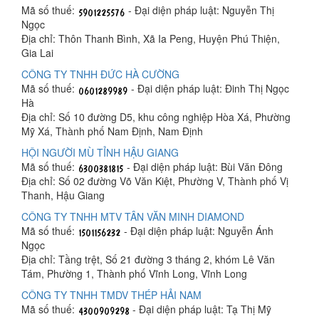
Mã số thuế:
- Đại diện pháp luật: Nguyễn Thị
Ngọc
Địa chỉ: Thôn Thanh Bình, Xã Ia Peng, Huyện Phú Thiện,
Gia Lai
CÔNG TY TNHH ĐỨC HÀ CƯỜNG
Mã số thuế:
- Đại diện pháp luật: Đinh Thị Ngọc
Hà
Địa chỉ: Số 10 đường D5, khu công nghiệp Hòa Xá, Phường
Mỹ Xá, Thành phố Nam Định, Nam Định
HỘI NGƯỜI MÙ TỈNH HẬU GIANG
Mã số thuế:
- Đại diện pháp luật: Bùi Văn Đông
Địa chỉ: Số 02 đường Võ Văn Kiệt, Phường V, Thành phố Vị
Thanh, Hậu Giang
CÔNG TY TNHH MTV TÂN VĂN MINH DIAMOND
Mã số thuế:
- Đại diện pháp luật: Nguyễn Ánh
Ngọc
Địa chỉ: Tầng trệt, Số 21 đường 3 tháng 2, khóm Lê Văn
Tám, Phường 1, Thành phố Vĩnh Long, Vĩnh Long
CÔNG TY TNHH TMDV THÉP HẢI NAM
Mã số thuế:
- Đại diện pháp luật: Tạ Thị Mỹ