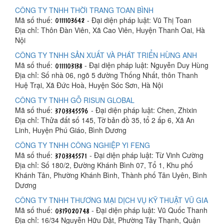
CÔNG TY TNHH THỜI TRANG TOAN BÌNH
Mã số thuế:
- Đại diện pháp luật: Vũ Thị Toan
Địa chỉ: Thôn Đàn Viên, Xã Cao Viên, Huyện Thanh Oai, Hà
Nội
CÔNG TY TNHH SẢN XUẤT VÀ PHÁT TRIỂN HÙNG ANH
Mã số thuế:
- Đại diện pháp luật: Nguyễn Duy Hùng
Địa chỉ: Số nhà 06, ngõ 5 đường Thống Nhất, thôn Thanh
Huệ Trại, Xã Đức Hoà, Huyện Sóc Sơn, Hà Nội
CÔNG TY TNHH GỖ RISUN GLOBAL
Mã số thuế:
- Đại diện pháp luật: Chen, Zhixin
Địa chỉ: Thửa đất số 145, Tờ bản đồ 35, tổ 2 ấp 6, Xã An
Linh, Huyện Phú Giáo, Bình Dương
CÔNG TY TNHH CÔNG NGHIỆP YI FENG
Mã số thuế:
- Đại diện pháp luật: Từ Vinh Cường
Địa chỉ: Số 180/2, Đường Khánh Bình 07, Tổ 1, Khu phố
Khánh Tân, Phường Khánh Bình, Thành phố Tân Uyên, Bình
Dương
CÔNG TY TNHH THƯƠNG MẠI DỊCH VỤ KỸ THUẬT VŨ GIA
Mã số thuế:
- Đại diện pháp luật: Vũ Quốc Thanh
Địa chỉ: 16/34 Nguyễn Hữu Dật, Phường Tây Thạnh, Quận