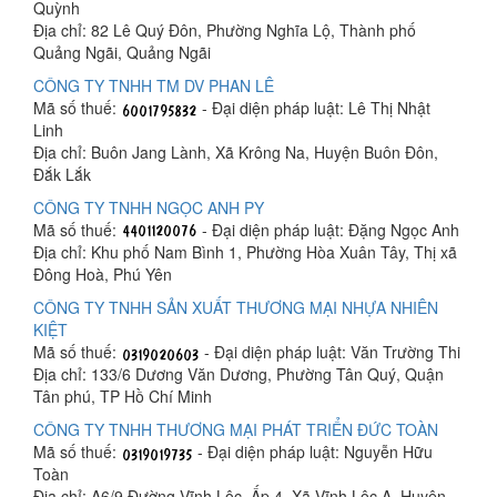
Quỳnh
Địa chỉ: 82 Lê Quý Đôn, Phường Nghĩa Lộ, Thành phố
Quảng Ngãi, Quảng Ngãi
CÔNG TY TNHH TM DV PHAN LÊ
Mã số thuế:
- Đại diện pháp luật: Lê Thị Nhật
Linh
Địa chỉ: Buôn Jang Lành, Xã Krông Na, Huyện Buôn Đôn,
Đắk Lắk
CÔNG TY TNHH NGỌC ANH PY
Mã số thuế:
- Đại diện pháp luật: Đặng Ngọc Anh
Địa chỉ: Khu phố Nam Bình 1, Phường Hòa Xuân Tây, Thị xã
Đông Hoà, Phú Yên
CÔNG TY TNHH SẢN XUẤT THƯƠNG MẠI NHỰA NHIÊN
KIỆT
Mã số thuế:
- Đại diện pháp luật: Văn Trường Thi
Địa chỉ: 133/6 Dương Văn Dương, Phường Tân Quý, Quận
Tân phú, TP Hồ Chí Minh
CÔNG TY TNHH THƯƠNG MẠI PHÁT TRIỂN ĐỨC TOÀN
Mã số thuế:
- Đại diện pháp luật: Nguyễn Hữu
Toàn
Địa chỉ: A6/9 Đường Vĩnh Lộc, Ấp 4, Xã Vĩnh Lộc A, Huyện