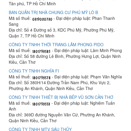
Tân phú, TP Hồ Chí Minh
BAN QUẢN TRỊ NHÀ CHUNG CƯ PHÚ MỸ LÔ B
Mã số thuế:
- Đại diện pháp luật: Phan Thanh
Sang
Địa chỉ: Số 4 Đường số 3, KDC Phú Mỹ, Phường Phú Mỹ,
Quận 7, TP Hồ Chí Minh
CÔNG TY TNHH THỜI TRANG LÂM PHONG PIDO
Mã số thuế:
- Đại diện pháp luật: Lâm Minh Phong
Địa chỉ: Số 58 đường Lê Bình, Phường Hưng Lợi, Quận Ninh
Kiều, Cần Thơ
CÔNG TY TNHH NGHĨA FI
Mã số thuế:
- Đại diện pháp luật: Phạm Văn Nghĩa
Địa chỉ: Số 380H/14 Đường Trần Nam Phú, Khu Vực 2,
Phường An Khánh, Quận Ninh Kiều, Cần Thơ
CÔNG TY TNHH THIẾT BỊ NHÀ BẾP VŨ SƠN CẦN THƠ
Mã số thuế:
- Đại diện pháp luật: Nghiêm Tuấn
Anh
Địa chỉ: 369D đường Nguyễn Văn Cừ, Phường An Khánh,
Quận Ninh Kiều, Cần Thơ
CÔNG TY TNHH MTV SÁU THỦY