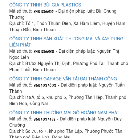
CÔNG TY TNHH BÙI GIA PLASTICS
Mã số thuế:
- Đại diện pháp luật: Bùi Chung
Thương
Địa chỉ: Tổ 1, Thôn Thuận Điền, Xã Hàm Liêm, Huyện Hàm
Thuận Bắc, Bình Thuận
CÔNG TY TNHH SẢN XUẤT THƯƠNG MẠI VÀ XÂY DỰNG
LIÊN PHÁT
Mã số thuế:
- Đại diện pháp luật: Nguyễn Thị
Ngọc Liên
Địa chỉ: B1/52 Nguyễn Thị Định, Phường Phú Tài, Thành phố
Phan Thiết, Bình Thuận
CÔNG TY TNHH GARAGE VẬN TẢI ĐẠI THÀNH CÔNG
Mã số thuế:
- Đại diện pháp luật: Nguyễn Tuấn
Thành
Địa chỉ: I19A, tổ 5, khu phố 5, Phường Tân Hiệp, Thành phố
Biên Hoà, Đồng Nai
CÔNG TY TNHH THƯƠNG MẠI GỖ HOÀNG NAM PHÁT
Mã số thuế:
- Đại diện pháp luật: Nguyễn Duy
Chưởng
Địa chỉ: Số 70, tổ 7, khu phố Tân Lập, Phường Phước Tân,
Thành phố Biên Hoà, Đồng Nai