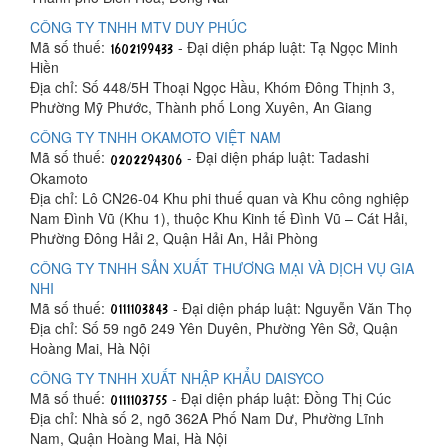
CÔNG TY TNHH MTV DUY PHÚC
Mã số thuế:
- Đại diện pháp luật: Tạ Ngọc Minh
Hiền
Địa chỉ: Số 448/5H Thoại Ngọc Hầu, Khóm Đông Thịnh 3,
Phường Mỹ Phước, Thành phố Long Xuyên, An Giang
CÔNG TY TNHH OKAMOTO VIỆT NAM
Mã số thuế:
- Đại diện pháp luật: Tadashi
Okamoto
Địa chỉ: Lô CN26-04 Khu phi thuế quan và Khu công nghiệp
Nam Đình Vũ (Khu 1), thuộc Khu Kinh tế Đình Vũ – Cát Hải,
Phường Đông Hải 2, Quận Hải An, Hải Phòng
CÔNG TY TNHH SẢN XUẤT THƯƠNG MẠI VÀ DỊCH VỤ GIA
NHI
Mã số thuế:
- Đại diện pháp luật: Nguyễn Văn Thọ
Địa chỉ: Số 59 ngõ 249 Yên Duyên, Phường Yên Sở, Quận
Hoàng Mai, Hà Nội
CÔNG TY TNHH XUẤT NHẬP KHẨU DAISYCO
Mã số thuế:
- Đại diện pháp luật: Đồng Thị Cúc
Địa chỉ: Nhà số 2, ngõ 362A Phố Nam Dư, Phường Lĩnh
Nam, Quận Hoàng Mai, Hà Nội