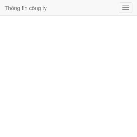
Thông tin công ty
Toggl
navig