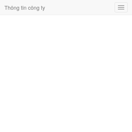
Thông tin công ty
Toggl
navig