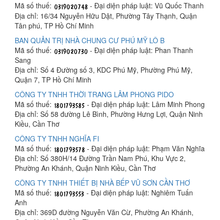
Mã số thuế:
- Đại diện pháp luật: Vũ Quốc Thanh
Địa chỉ: 16/34 Nguyễn Hữu Dật, Phường Tây Thạnh, Quận
Tân phú, TP Hồ Chí Minh
BAN QUẢN TRỊ NHÀ CHUNG CƯ PHÚ MỸ LÔ B
Mã số thuế:
- Đại diện pháp luật: Phan Thanh
Sang
Địa chỉ: Số 4 Đường số 3, KDC Phú Mỹ, Phường Phú Mỹ,
Quận 7, TP Hồ Chí Minh
CÔNG TY TNHH THỜI TRANG LÂM PHONG PIDO
Mã số thuế:
- Đại diện pháp luật: Lâm Minh Phong
Địa chỉ: Số 58 đường Lê Bình, Phường Hưng Lợi, Quận Ninh
Kiều, Cần Thơ
CÔNG TY TNHH NGHĨA FI
Mã số thuế:
- Đại diện pháp luật: Phạm Văn Nghĩa
Địa chỉ: Số 380H/14 Đường Trần Nam Phú, Khu Vực 2,
Phường An Khánh, Quận Ninh Kiều, Cần Thơ
CÔNG TY TNHH THIẾT BỊ NHÀ BẾP VŨ SƠN CẦN THƠ
Mã số thuế:
- Đại diện pháp luật: Nghiêm Tuấn
Anh
Địa chỉ: 369D đường Nguyễn Văn Cừ, Phường An Khánh,