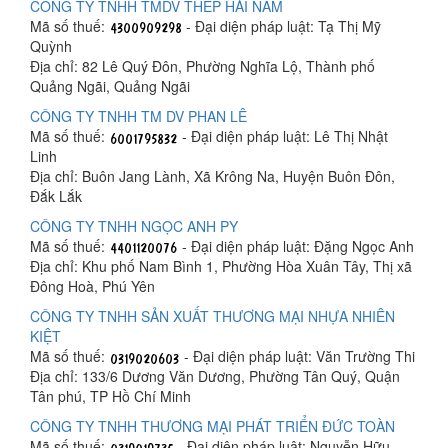
CÔNG TY TNHH TMDV THÉP HẢI NAM
Mã số thuế:
- Đại diện pháp luật: Tạ Thị Mỹ
Quỳnh
Địa chỉ: 82 Lê Quý Đôn, Phường Nghĩa Lộ, Thành phố
Quảng Ngãi, Quảng Ngãi
CÔNG TY TNHH TM DV PHAN LÊ
Mã số thuế:
- Đại diện pháp luật: Lê Thị Nhật
Linh
Địa chỉ: Buôn Jang Lành, Xã Krông Na, Huyện Buôn Đôn,
Đắk Lắk
CÔNG TY TNHH NGỌC ANH PY
Mã số thuế:
- Đại diện pháp luật: Đặng Ngọc Anh
Địa chỉ: Khu phố Nam Bình 1, Phường Hòa Xuân Tây, Thị xã
Đông Hoà, Phú Yên
CÔNG TY TNHH SẢN XUẤT THƯƠNG MẠI NHỰA NHIÊN
KIỆT
Mã số thuế:
- Đại diện pháp luật: Văn Trường Thi
Địa chỉ: 133/6 Dương Văn Dương, Phường Tân Quý, Quận
Tân phú, TP Hồ Chí Minh
CÔNG TY TNHH THƯƠNG MẠI PHÁT TRIỂN ĐỨC TOÀN
Mã số thuế:
- Đại diện pháp luật: Nguyễn Hữu