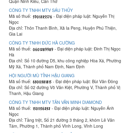
Quận Ninh Kiều, Cần Thơ
CÔNG TY TNHH MTV SÁU THỦY
Mã số thuế:
- Đại diện pháp luật: Nguyễn Thị
Ngọc
Địa chỉ: Thôn Thanh Bình, Xã Ia Peng, Huyện Phú Thiện,
Gia Lai
CÔNG TY TNHH ĐỨC HÀ CƯỜNG
Mã số thuế:
- Đại diện pháp luật: Đinh Thị Ngọc
Hà
Địa chỉ: Số 10 đường D5, khu công nghiệp Hòa Xá, Phường
Mỹ Xá, Thành phố Nam Định, Nam Định
HỘI NGƯỜI MÙ TỈNH HẬU GIANG
Mã số thuế:
- Đại diện pháp luật: Bùi Văn Đông
Địa chỉ: Số 02 đường Võ Văn Kiệt, Phường V, Thành phố Vị
Thanh, Hậu Giang
CÔNG TY TNHH MTV TÂN VĂN MINH DIAMOND
Mã số thuế:
- Đại diện pháp luật: Nguyễn Ánh
Ngọc
Địa chỉ: Tầng trệt, Số 21 đường 3 tháng 2, khóm Lê Văn
Tám, Phường 1, Thành phố Vĩnh Long, Vĩnh Long