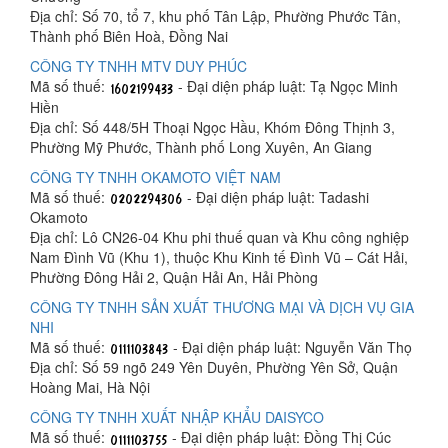
Địa chỉ: Số 70, tổ 7, khu phố Tân Lập, Phường Phước Tân,
Thành phố Biên Hoà, Đồng Nai
CÔNG TY TNHH MTV DUY PHÚC
Mã số thuế:
- Đại diện pháp luật: Tạ Ngọc Minh
Hiền
Địa chỉ: Số 448/5H Thoại Ngọc Hầu, Khóm Đông Thịnh 3,
Phường Mỹ Phước, Thành phố Long Xuyên, An Giang
CÔNG TY TNHH OKAMOTO VIỆT NAM
Mã số thuế:
- Đại diện pháp luật: Tadashi
Okamoto
Địa chỉ: Lô CN26-04 Khu phi thuế quan và Khu công nghiệp
Nam Đình Vũ (Khu 1), thuộc Khu Kinh tế Đình Vũ – Cát Hải,
Phường Đông Hải 2, Quận Hải An, Hải Phòng
CÔNG TY TNHH SẢN XUẤT THƯƠNG MẠI VÀ DỊCH VỤ GIA
NHI
Mã số thuế:
- Đại diện pháp luật: Nguyễn Văn Thọ
Địa chỉ: Số 59 ngõ 249 Yên Duyên, Phường Yên Sở, Quận
Hoàng Mai, Hà Nội
CÔNG TY TNHH XUẤT NHẬP KHẨU DAISYCO
Mã số thuế:
- Đại diện pháp luật: Đồng Thị Cúc