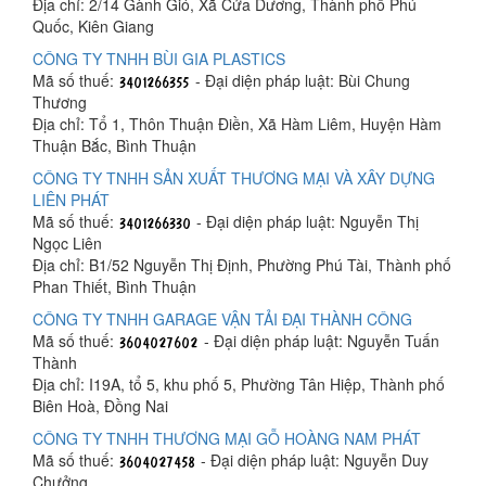
Địa chỉ: 2/14 Gành Gió, Xã Cửa Dương, Thành phố Phú
Quốc, Kiên Giang
CÔNG TY TNHH BÙI GIA PLASTICS
Mã số thuế:
- Đại diện pháp luật: Bùi Chung
Thương
Địa chỉ: Tổ 1, Thôn Thuận Điền, Xã Hàm Liêm, Huyện Hàm
Thuận Bắc, Bình Thuận
CÔNG TY TNHH SẢN XUẤT THƯƠNG MẠI VÀ XÂY DỰNG
LIÊN PHÁT
Mã số thuế:
- Đại diện pháp luật: Nguyễn Thị
Ngọc Liên
Địa chỉ: B1/52 Nguyễn Thị Định, Phường Phú Tài, Thành phố
Phan Thiết, Bình Thuận
CÔNG TY TNHH GARAGE VẬN TẢI ĐẠI THÀNH CÔNG
Mã số thuế:
- Đại diện pháp luật: Nguyễn Tuấn
Thành
Địa chỉ: I19A, tổ 5, khu phố 5, Phường Tân Hiệp, Thành phố
Biên Hoà, Đồng Nai
CÔNG TY TNHH THƯƠNG MẠI GỖ HOÀNG NAM PHÁT
Mã số thuế:
- Đại diện pháp luật: Nguyễn Duy
Chưởng