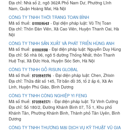
Địa chỉ: Nhà số 2, ngõ 362A Phố Nam Dư, Phường Lĩnh
Nam, Quận Hoàng Mai, Hà Nội
CÔNG TY TNHH THỜI TRANG TOAN BÌNH
Mã số thuế:
- Đại diện pháp luật: Vũ Thị Toan
Địa chỉ: Thôn Đàn Viên, Xã Cao Viên, Huyện Thanh Oai, Hà
Nội
CÔNG TY TNHH SẢN XUẤT VÀ PHÁT TRIỂN HÙNG ANH
Mã số thuế:
- Đại diện pháp luật: Nguyễn Duy Hùng
Địa chỉ: Số nhà 06, ngõ 5 đường Thống Nhất, thôn Thanh
Huệ Trại, Xã Đức Hoà, Huyện Sóc Sơn, Hà Nội
CÔNG TY TNHH GỖ RISUN GLOBAL
Mã số thuế:
- Đại diện pháp luật: Chen, Zhixin
Địa chỉ: Thửa đất số 145, Tờ bản đồ 35, tổ 2 ấp 6, Xã An
Linh, Huyện Phú Giáo, Bình Dương
CÔNG TY TNHH CÔNG NGHIỆP YI FENG
Mã số thuế:
- Đại diện pháp luật: Từ Vinh Cường
Địa chỉ: Số 180/2, Đường Khánh Bình 07, Tổ 1, Khu phố
Khánh Tân, Phường Khánh Bình, Thành phố Tân Uyên, Bình
Dương
CÔNG TY TNHH THƯƠNG MẠI DỊCH VỤ KỸ THUẬT VŨ GIA