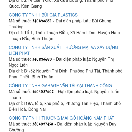
Quốc, Kiên Giang
CÔNG TY TNHH BÙI GIA PLASTICS
Mã số thuế:
- Đại diện pháp luật: Bùi Chung
Thương
Địa chỉ: Tổ 1, Thôn Thuận Điền, Xã Hàm Liêm, Huyện Hàm
Thuận Bắc, Bình Thuận
CÔNG TY TNHH SẢN XUẤT THƯƠNG MẠI VÀ XÂY DỰNG
LIÊN PHÁT
Mã số thuế:
- Đại diện pháp luật: Nguyễn Thị
Ngọc Liên
Địa chỉ: B1/52 Nguyễn Thị Định, Phường Phú Tài, Thành phố
Phan Thiết, Bình Thuận
CÔNG TY TNHH GARAGE VẬN TẢI ĐẠI THÀNH CÔNG
Mã số thuế:
- Đại diện pháp luật: Nguyễn Tuấn
Thành
Địa chỉ: I19A, tổ 5, khu phố 5, Phường Tân Hiệp, Thành phố
Biên Hoà, Đồng Nai
CÔNG TY TNHH THƯƠNG MẠI GỖ HOÀNG NAM PHÁT
Mã số thuế:
- Đại diện pháp luật: Nguyễn Duy
Chưởng