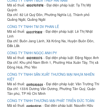
CÔNG TY TNHH TMDV THÉP HẢI NAM
Mã số thuế:
- Đại diện pháp luật: Tạ Thị Mỹ
Quỳnh
Địa chỉ: 82 Lê Quý Đôn, Phường Nghĩa Lộ, Thành phố
Quảng Ngãi, Quảng Ngãi
CÔNG TY TNHH TM DV PHAN LÊ
Mã số thuế:
- Đại diện pháp luật: Lê Thị Nhật
Linh
Địa chỉ: Buôn Jang Lành, Xã Krông Na, Huyện Buôn Đôn,
Đắk Lắk
CÔNG TY TNHH NGỌC ANH PY
Mã số thuế:
- Đại diện pháp luật: Đặng Ngọc Anh
Địa chỉ: Khu phố Nam Bình 1, Phường Hòa Xuân Tây, Thị xã
Đông Hoà, Phú Yên
CÔNG TY TNHH SẢN XUẤT THƯƠNG MẠI NHỰA NHIÊN
KIỆT
Mã số thuế:
- Đại diện pháp luật: Văn Trường Thi
Địa chỉ: 133/6 Dương Văn Dương, Phường Tân Quý, Quận
Tân phú, TP Hồ Chí Minh
CÔNG TY TNHH THƯƠNG MẠI PHÁT TRIỂN ĐỨC TOÀN
Mã số thuế:
- Đại diện pháp luật: Nguyễn Hữu