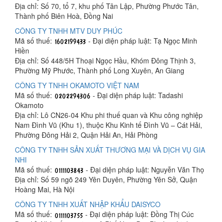
Địa chỉ: Số 70, tổ 7, khu phố Tân Lập, Phường Phước Tân,
Thành phố Biên Hoà, Đồng Nai
CÔNG TY TNHH MTV DUY PHÚC
Mã số thuế:
- Đại diện pháp luật: Tạ Ngọc Minh
Hiền
Địa chỉ: Số 448/5H Thoại Ngọc Hầu, Khóm Đông Thịnh 3,
Phường Mỹ Phước, Thành phố Long Xuyên, An Giang
CÔNG TY TNHH OKAMOTO VIỆT NAM
Mã số thuế:
- Đại diện pháp luật: Tadashi
Okamoto
Địa chỉ: Lô CN26-04 Khu phi thuế quan và Khu công nghiệp
Nam Đình Vũ (Khu 1), thuộc Khu Kinh tế Đình Vũ – Cát Hải,
Phường Đông Hải 2, Quận Hải An, Hải Phòng
CÔNG TY TNHH SẢN XUẤT THƯƠNG MẠI VÀ DỊCH VỤ GIA
NHI
Mã số thuế:
- Đại diện pháp luật: Nguyễn Văn Thọ
Địa chỉ: Số 59 ngõ 249 Yên Duyên, Phường Yên Sở, Quận
Hoàng Mai, Hà Nội
CÔNG TY TNHH XUẤT NHẬP KHẨU DAISYCO
Mã số thuế:
- Đại diện pháp luật: Đồng Thị Cúc