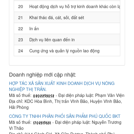
20
Hoạt động dịch vụ hỗ trợ kinh doanh khác còn lại chư
21
Khai thác đá, cát, sỏi, đất sét
22
In ấn
23
Dịch vụ liên quan đến in
24
Cung ứng và quản lý nguồn lao động
Doanh nghiệp mới cập nhật:
HỢP TÁC XÃ SẢN XUẤT KINH DOANH DỊCH VỤ NÔNG
NGHIỆP THỊ TRẤN.
Mã số thuế:
- Đại diện pháp luật: Phạm Văn Viện
Địa chỉ: KDC Hòa Bình, Thị trấn Vĩnh Bảo, Huyện Vĩnh Bảo,
Hải Phòng
CÔNG TY TNHH PHÂN PHỐI SẢN PHẨM PHÚ QUỐC BKT
Mã số thuế:
- Đại diện pháp luật: Nguyễn Trương
Vi Thảo
Địa chỉ: 2/14 Gành Gió, Xã Cửa Dương, Thành phố Phú