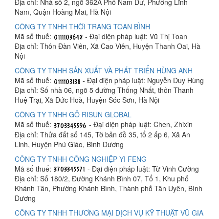
Địa chỉ: Nhà số 2, ngõ 362A Phố Nam Dư, Phường Lĩnh
Nam, Quận Hoàng Mai, Hà Nội
CÔNG TY TNHH THỜI TRANG TOAN BÌNH
Mã số thuế:
- Đại diện pháp luật: Vũ Thị Toan
Địa chỉ: Thôn Đàn Viên, Xã Cao Viên, Huyện Thanh Oai, Hà
Nội
CÔNG TY TNHH SẢN XUẤT VÀ PHÁT TRIỂN HÙNG ANH
Mã số thuế:
- Đại diện pháp luật: Nguyễn Duy Hùng
Địa chỉ: Số nhà 06, ngõ 5 đường Thống Nhất, thôn Thanh
Huệ Trại, Xã Đức Hoà, Huyện Sóc Sơn, Hà Nội
CÔNG TY TNHH GỖ RISUN GLOBAL
Mã số thuế:
- Đại diện pháp luật: Chen, Zhixin
Địa chỉ: Thửa đất số 145, Tờ bản đồ 35, tổ 2 ấp 6, Xã An
Linh, Huyện Phú Giáo, Bình Dương
CÔNG TY TNHH CÔNG NGHIỆP YI FENG
Mã số thuế:
- Đại diện pháp luật: Từ Vinh Cường
Địa chỉ: Số 180/2, Đường Khánh Bình 07, Tổ 1, Khu phố
Khánh Tân, Phường Khánh Bình, Thành phố Tân Uyên, Bình
Dương
CÔNG TY TNHH THƯƠNG MẠI DỊCH VỤ KỸ THUẬT VŨ GIA