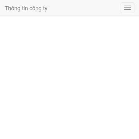
Thông tin công ty
Toggl
navig