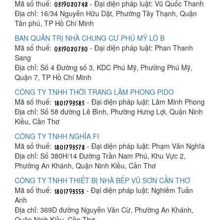
Mã số thuế:
- Đại diện pháp luật: Vũ Quốc Thanh
Địa chỉ: 16/34 Nguyễn Hữu Dật, Phường Tây Thạnh, Quận
Tân phú, TP Hồ Chí Minh
BAN QUẢN TRỊ NHÀ CHUNG CƯ PHÚ MỸ LÔ B
Mã số thuế:
- Đại diện pháp luật: Phan Thanh
Sang
Địa chỉ: Số 4 Đường số 3, KDC Phú Mỹ, Phường Phú Mỹ,
Quận 7, TP Hồ Chí Minh
CÔNG TY TNHH THỜI TRANG LÂM PHONG PIDO
Mã số thuế:
- Đại diện pháp luật: Lâm Minh Phong
Địa chỉ: Số 58 đường Lê Bình, Phường Hưng Lợi, Quận Ninh
Kiều, Cần Thơ
CÔNG TY TNHH NGHĨA FI
Mã số thuế:
- Đại diện pháp luật: Phạm Văn Nghĩa
Địa chỉ: Số 380H/14 Đường Trần Nam Phú, Khu Vực 2,
Phường An Khánh, Quận Ninh Kiều, Cần Thơ
CÔNG TY TNHH THIẾT BỊ NHÀ BẾP VŨ SƠN CẦN THƠ
Mã số thuế:
- Đại diện pháp luật: Nghiêm Tuấn
Anh
Địa chỉ: 369D đường Nguyễn Văn Cừ, Phường An Khánh,
Quận Ninh Kiều, Cần Thơ