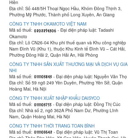
Hiền
Địa chỉ: Số 448/5H Thoại Ngọc Hầu, Khóm Đông Thịnh 3,
Phường Mỹ Phước, Thành phố Long Xuyên, An Giang
CÔNG TY TNHH OKAMOTO VIỆT NAM
Mã số thuế:
- Đại diện pháp luật: Tadashi
Okamoto
Địa chỉ: Lô CN26-04 Khu phi thuế quan và Khu công nghiệp
Nam Đình Vũ (Khu 1), thuộc Khu Kinh tế Đình Vũ – Cát Hải,
Phường Đông Hải 2, Quận Hải An, Hải Phòng
CÔNG TY TNHH SẢN XUẤT THƯƠNG MẠI VÀ DỊCH VỤ GIA
NHI
Mã số thuế:
- Đại diện pháp luật: Nguyễn Văn Thọ
Địa chỉ: Số 59 ngõ 249 Yên Duyên, Phường Yên Sở, Quận
Hoàng Mai, Hà Nội
CÔNG TY TNHH XUẤT NHẬP KHẨU DAISYCO
Mã số thuế:
- Đại diện pháp luật: Đồng Thị Cúc
Địa chỉ: Nhà số 2, ngõ 362A Phố Nam Dư, Phường Lĩnh
Nam, Quận Hoàng Mai, Hà Nội
CÔNG TY TNHH THỜI TRANG TOAN BÌNH
Mã số thuế:
- Đại diện pháp luật: Vũ Thị Toan
Địa chỉ: Thôn Đàn Viên, Xã Cao Viên, Huyện Thanh Oai, Hà