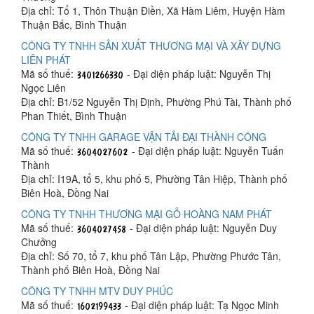
Địa chỉ: Tổ 1, Thôn Thuận Điền, Xã Hàm Liêm, Huyện Hàm
Thuận Bắc, Bình Thuận
CÔNG TY TNHH SẢN XUẤT THƯƠNG MẠI VÀ XÂY DỰNG
LIÊN PHÁT
Mã số thuế:
- Đại diện pháp luật: Nguyễn Thị
Ngọc Liên
Địa chỉ: B1/52 Nguyễn Thị Định, Phường Phú Tài, Thành phố
Phan Thiết, Bình Thuận
CÔNG TY TNHH GARAGE VẬN TẢI ĐẠI THÀNH CÔNG
Mã số thuế:
- Đại diện pháp luật: Nguyễn Tuấn
Thành
Địa chỉ: I19A, tổ 5, khu phố 5, Phường Tân Hiệp, Thành phố
Biên Hoà, Đồng Nai
CÔNG TY TNHH THƯƠNG MẠI GỖ HOÀNG NAM PHÁT
Mã số thuế:
- Đại diện pháp luật: Nguyễn Duy
Chưởng
Địa chỉ: Số 70, tổ 7, khu phố Tân Lập, Phường Phước Tân,
Thành phố Biên Hoà, Đồng Nai
CÔNG TY TNHH MTV DUY PHÚC
Mã số thuế:
- Đại diện pháp luật: Tạ Ngọc Minh