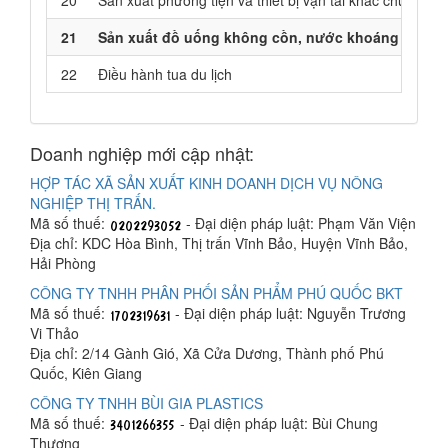
20
Sản xuất phương tiện và thiết bị vận tải khác chưa đư
21
Sản xuất đồ uống không cồn, nước khoáng
22
Điều hành tua du lịch
Doanh nghiệp mới cập nhật:
HỢP TÁC XÃ SẢN XUẤT KINH DOANH DỊCH VỤ NÔNG
NGHIỆP THỊ TRẤN.
Mã số thuế:
- Đại diện pháp luật: Phạm Văn Viện
Địa chỉ: KDC Hòa Bình, Thị trấn Vĩnh Bảo, Huyện Vĩnh Bảo,
Hải Phòng
CÔNG TY TNHH PHÂN PHỐI SẢN PHẨM PHÚ QUỐC BKT
Mã số thuế:
- Đại diện pháp luật: Nguyễn Trương
Vi Thảo
Địa chỉ: 2/14 Gành Gió, Xã Cửa Dương, Thành phố Phú
Quốc, Kiên Giang
CÔNG TY TNHH BÙI GIA PLASTICS
Mã số thuế:
- Đại diện pháp luật: Bùi Chung
Thương