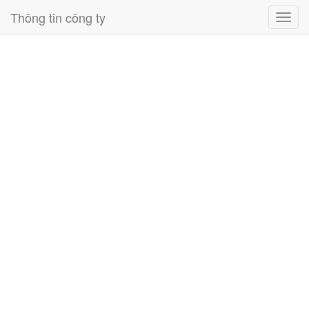
Thông tin công ty
Toggl
navig