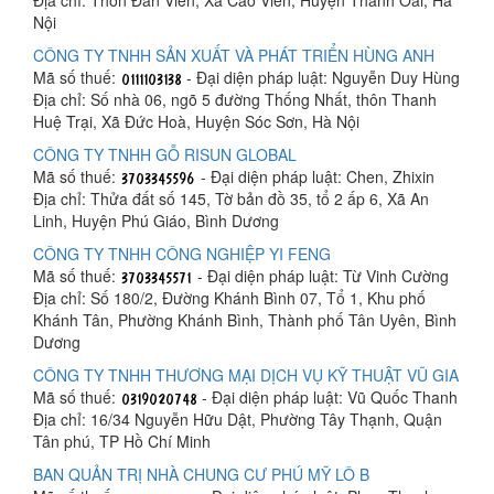
Nội
CÔNG TY TNHH SẢN XUẤT VÀ PHÁT TRIỂN HÙNG ANH
Mã số thuế:
- Đại diện pháp luật: Nguyễn Duy Hùng
Địa chỉ: Số nhà 06, ngõ 5 đường Thống Nhất, thôn Thanh
Huệ Trại, Xã Đức Hoà, Huyện Sóc Sơn, Hà Nội
CÔNG TY TNHH GỖ RISUN GLOBAL
Mã số thuế:
- Đại diện pháp luật: Chen, Zhixin
Địa chỉ: Thửa đất số 145, Tờ bản đồ 35, tổ 2 ấp 6, Xã An
Linh, Huyện Phú Giáo, Bình Dương
CÔNG TY TNHH CÔNG NGHIỆP YI FENG
Mã số thuế:
- Đại diện pháp luật: Từ Vinh Cường
Địa chỉ: Số 180/2, Đường Khánh Bình 07, Tổ 1, Khu phố
Khánh Tân, Phường Khánh Bình, Thành phố Tân Uyên, Bình
Dương
CÔNG TY TNHH THƯƠNG MẠI DỊCH VỤ KỸ THUẬT VŨ GIA
Mã số thuế:
- Đại diện pháp luật: Vũ Quốc Thanh
Địa chỉ: 16/34 Nguyễn Hữu Dật, Phường Tây Thạnh, Quận
Tân phú, TP Hồ Chí Minh
BAN QUẢN TRỊ NHÀ CHUNG CƯ PHÚ MỸ LÔ B