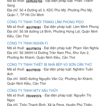
Mã số thuế:
- Đại diện pháp luật: Phan Thanh
Sang
Địa chỉ: Số 4 Đường số 3, KDC Phú Mỹ, Phường Phú Mỹ,
Quận 7, TP Hồ Chí Minh
CÔNG TY TNHH THỜI TRANG LÂM PHONG PIDO
Mã số thuế:
- Đại diện pháp luật: Lâm Minh Phong
Địa chỉ: Số 58 đường Lê Bình, Phường Hưng Lợi, Quận Ninh
Kiều, Cần Thơ
CÔNG TY TNHH NGHĨA FI
Mã số thuế:
- Đại diện pháp luật: Phạm Văn Nghĩa
Địa chỉ: Số 380H/14 Đường Trần Nam Phú, Khu Vực 2,
Phường An Khánh, Quận Ninh Kiều, Cần Thơ
CÔNG TY TNHH THIẾT BỊ NHÀ BẾP VŨ SƠN CẦN THƠ
Mã số thuế:
- Đại diện pháp luật: Nghiêm Tuấn
Anh
Địa chỉ: 369D đường Nguyễn Văn Cừ, Phường An Khánh,
Quận Ninh Kiều, Cần Thơ
CÔNG TY TNHH MTV SÁU THỦY
Mã số thuế:
- Đại diện pháp luật: Nguyễn Thị
Ngọc
Địa chỉ: Thôn Thanh Bình, Xã Ia Peng, Huyện Phú Thiện,