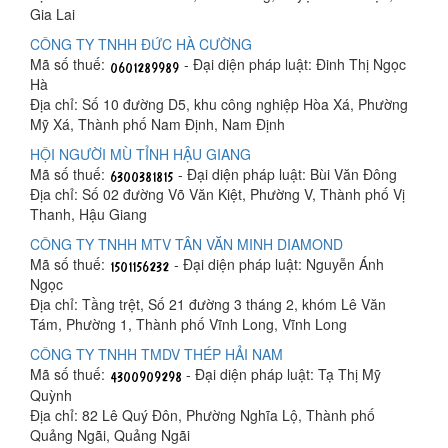
Gia Lai
CÔNG TY TNHH ĐỨC HÀ CƯỜNG
Mã số thuế:
- Đại diện pháp luật: Đinh Thị Ngọc
Hà
Địa chỉ: Số 10 đường D5, khu công nghiệp Hòa Xá, Phường
Mỹ Xá, Thành phố Nam Định, Nam Định
HỘI NGƯỜI MÙ TỈNH HẬU GIANG
Mã số thuế:
- Đại diện pháp luật: Bùi Văn Đông
Địa chỉ: Số 02 đường Võ Văn Kiệt, Phường V, Thành phố Vị
Thanh, Hậu Giang
CÔNG TY TNHH MTV TÂN VĂN MINH DIAMOND
Mã số thuế:
- Đại diện pháp luật: Nguyễn Ánh
Ngọc
Địa chỉ: Tầng trệt, Số 21 đường 3 tháng 2, khóm Lê Văn
Tám, Phường 1, Thành phố Vĩnh Long, Vĩnh Long
CÔNG TY TNHH TMDV THÉP HẢI NAM
Mã số thuế:
- Đại diện pháp luật: Tạ Thị Mỹ
Quỳnh
Địa chỉ: 82 Lê Quý Đôn, Phường Nghĩa Lộ, Thành phố
Quảng Ngãi, Quảng Ngãi