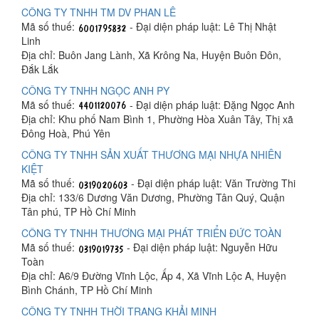
CÔNG TY TNHH TM DV PHAN LÊ
Mã số thuế:
- Đại diện pháp luật: Lê Thị Nhật
Linh
Địa chỉ: Buôn Jang Lành, Xã Krông Na, Huyện Buôn Đôn,
Đắk Lắk
CÔNG TY TNHH NGỌC ANH PY
Mã số thuế:
- Đại diện pháp luật: Đặng Ngọc Anh
Địa chỉ: Khu phố Nam Bình 1, Phường Hòa Xuân Tây, Thị xã
Đông Hoà, Phú Yên
CÔNG TY TNHH SẢN XUẤT THƯƠNG MẠI NHỰA NHIÊN
KIỆT
Mã số thuế:
- Đại diện pháp luật: Văn Trường Thi
Địa chỉ: 133/6 Dương Văn Dương, Phường Tân Quý, Quận
Tân phú, TP Hồ Chí Minh
CÔNG TY TNHH THƯƠNG MẠI PHÁT TRIỂN ĐỨC TOÀN
Mã số thuế:
- Đại diện pháp luật: Nguyễn Hữu
Toàn
Địa chỉ: A6/9 Đường Vĩnh Lộc, Ấp 4, Xã Vĩnh Lộc A, Huyện
Bình Chánh, TP Hồ Chí Minh
CÔNG TY TNHH THỜI TRANG KHẢI MINH