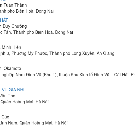
yễn Tuấn Thành
hành phố Biên Hoà, Đồng Nai
PHÁT
ễn Duy Chưởng
ớc Tân, Thành phố Biên Hoà, Đồng Nai
c Minh Hiền
ịnh 3, Phường Mỹ Phước, Thành phố Long Xuyên, An Giang
shi Okamoto
 nghiệp Nam Đình Vũ (Khu 1), thuộc Khu Kinh tế Đình Vũ – Cát Hải, 
 VỤ GIA NHI
 Văn Thọ
, Quận Hoàng Mai, Hà Nội
ị Cúc
Lĩnh Nam, Quận Hoàng Mai, Hà Nội