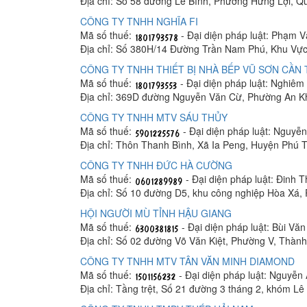
Địa chỉ: Số 58 đường Lê Bình, Phường Hưng Lợi, Q
CÔNG TY TNHH NGHĨA FI
Mã số thuế:
- Đại diện pháp luật: Phạm 
Địa chỉ: Số 380H/14 Đường Trần Nam Phú, Khu Vực
CÔNG TY TNHH THIẾT BỊ NHÀ BẾP VŨ SƠN CẦN
Mã số thuế:
- Đại diện pháp luật: Nghiê
Địa chỉ: 369D đường Nguyễn Văn Cừ, Phường An K
CÔNG TY TNHH MTV SÁU THỦY
Mã số thuế:
- Đại diện pháp luật: Nguyễ
Địa chỉ: Thôn Thanh Bình, Xã Ia Peng, Huyện Phú T
CÔNG TY TNHH ĐỨC HÀ CƯỜNG
Mã số thuế:
- Đại diện pháp luật: Đinh 
Địa chỉ: Số 10 đường D5, khu công nghiệp Hòa Xá
HỘI NGƯỜI MÙ TỈNH HẬU GIANG
Mã số thuế:
- Đại diện pháp luật: Bùi Vă
Địa chỉ: Số 02 đường Võ Văn Kiệt, Phường V, Thàn
CÔNG TY TNHH MTV TÂN VĂN MINH DIAMOND
Mã số thuế:
- Đại diện pháp luật: Nguyễn
Địa chỉ: Tầng trệt, Số 21 đường 3 tháng 2, khóm 