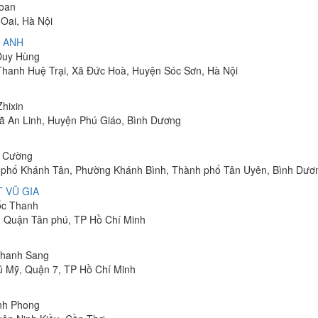
Toan
Oai, Hà Nội
 ANH
 Duy Hùng
 Thanh Huệ Trại, Xã Đức Hoà, Huyện Sóc Sơn, Hà Nội
Zhixin
 Xã An Linh, Huyện Phú Giáo, Bình Dương
h Cường
hu phố Khánh Tân, Phường Khánh Bình, Thành phố Tân Uyên, Bình Dươ
 VŨ GIA
uốc Thanh
, Quận Tân phú, TP Hồ Chí Minh
 Thanh Sang
ú Mỹ, Quận 7, TP Hồ Chí Minh
inh Phong