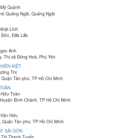
ị Mỹ Quỳnh
phố Quảng Ngãi, Quảng Ngãi
 Nhật Linh
n Đôn, Đắk Lắk
Ngọc Anh
y, Thị xã Đông Hoà, Phú Yên
HIÊN KIỆT
rường Thi
 Quận Tân phú, TP Hồ Chí Minh
 TOÀN
n Hữu Toàn
, Huyện Bình Chánh, TP Hồ Chí Minh
n Văn Hữu
, Quận Tân phú, TP Hồ Chí Minh
T SÀI GÒN
n Thị Thanh Tuyển