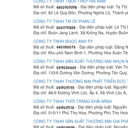
CÔNG TY TNHH TMDV THÉP HẢI NAM
Mã số thuế:
- Đại diện pháp luật: Tạ Th
Địa chỉ: 82 Lê Quý Đôn, Phường Nghĩa Lộ, Thành 
CÔNG TY TNHH TM DV PHAN LÊ
Mã số thuế:
- Đại diện pháp luật: Lê Thị
Địa chỉ: Buôn Jang Lành, Xã Krông Na, Huyện Buô
CÔNG TY TNHH NGỌC ANH PY
Mã số thuế:
- Đại diện pháp luật: Đặng 
Địa chỉ: Khu phố Nam Bình 1, Phường Hòa Xuân Tâ
CÔNG TY TNHH SẢN XUẤT THƯƠNG MẠI NHỰA N
Mã số thuế:
- Đại diện pháp luật: Văn T
Địa chỉ: 133/6 Dương Văn Dương, Phường Tân Quý,
CÔNG TY TNHH THƯƠNG MẠI PHÁT TRIỂN ĐỨC
Mã số thuế:
- Đại diện pháp luật: Nguyễ
Địa chỉ: A6/9 Đường Vĩnh Lộc, Ấp 4, Xã Vĩnh Lộc A
CÔNG TY TNHH THỜI TRANG KHẢI MINH
Mã số thuế:
- Đại diện pháp luật: Nguyễ
Địa chỉ: 510/11 Phú Thọ Hòa, Phường Phú Thọ Hoà
CÔNG TY TNHH SẢN XUẤT THƯƠNG MẠI GIA PHÁ
Mã số thuế:
- Đại diện pháp luật: Nguyễ