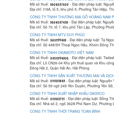
Mã số thuế:
- Đại diện pháp luật: Ngu
Địa chỉ: I19A, tổ 5, khu phố 5, Phường Tân Hiệp, T
CÔNG TY TNHH THƯƠNG MẠI GỖ HOÀNG NAM 
Mã số thuế:
- Đại diện pháp luật: Nguy
Địa chỉ: Số 70, tổ 7, khu phố Tân Lập, Phường Phư
CÔNG TY TNHH MTV DUY PHÚC
Mã số thuế:
- Đại diện pháp luật: Tạ Ngọ
Địa chỉ: Số 448/5H Thoại Ngọc Hầu, Khóm Đông Th
CÔNG TY TNHH OKAMOTO VIỆT NAM
Mã số thuế:
- Đại diện pháp luật: Tada
Địa chỉ: Lô CN26-04 Khu phi thuế quan và Khu công
Đông Hải 2, Quận Hải An, Hải Phòng
CÔNG TY TNHH SẢN XUẤT THƯƠNG MẠI VÀ DỊCH
Mã số thuế:
- Đại diện pháp luật: Nguyễn
Địa chỉ: Số 59 ngõ 249 Yên Duyên, Phường Yên Sở
CÔNG TY TNHH XUẤT NHẬP KHẨU DAISYCO
Mã số thuế:
- Đại diện pháp luật: Đồng Th
Địa chỉ: Nhà số 2, ngõ 362A Phố Nam Dư, Phường 
CÔNG TY TNHH THỜI TRANG TOAN BÌNH