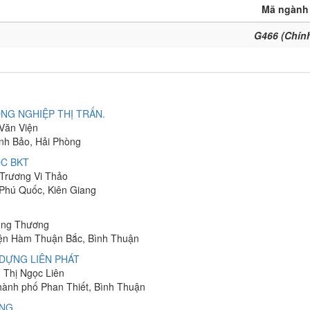
Mã ngành
G466 (Chín
NG NGHIỆP THỊ TRẤN.
 Văn Viện
ĩnh Bảo, Hải Phòng
C BKT
 Trương Vi Thảo
 Phú Quốc, Kiên Giang
hung Thương
yện Hàm Thuận Bắc, Bình Thuận
DỰNG LIÊN PHÁT
n Thị Ngọc Liên
Thành phố Phan Thiết, Bình Thuận
ÔNG