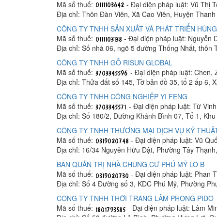
Mã số thuế:
- Đại diện pháp luật: Vũ Thị 
Địa chỉ: Thôn Đàn Viên, Xã Cao Viên, Huyện Thanh 
CÔNG TY TNHH SẢN XUẤT VÀ PHÁT TRIỂN HÙNG
Mã số thuế:
- Đại diện pháp luật: Nguyễn
Địa chỉ: Số nhà 06, ngõ 5 đường Thống Nhất, thôn
CÔNG TY TNHH GỖ RISUN GLOBAL
Mã số thuế:
- Đại diện pháp luật: Chen, 
Địa chỉ: Thửa đất số 145, Tờ bản đồ 35, tổ 2 ấp 6,
CÔNG TY TNHH CÔNG NGHIỆP YI FENG
Mã số thuế:
- Đại diện pháp luật: Từ Vin
Địa chỉ: Số 180/2, Đường Khánh Bình 07, Tổ 1, K
CÔNG TY TNHH THƯƠNG MẠI DỊCH VỤ KỸ THUẬT
Mã số thuế:
- Đại diện pháp luật: Vũ Q
Địa chỉ: 16/34 Nguyễn Hữu Dật, Phường Tây Thạnh
BAN QUẢN TRỊ NHÀ CHUNG CƯ PHÚ MỸ LÔ B
Mã số thuế:
- Đại diện pháp luật: Phan
Địa chỉ: Số 4 Đường số 3, KDC Phú Mỹ, Phường Ph
CÔNG TY TNHH THỜI TRANG LÂM PHONG PIDO
Mã số thuế:
- Đại diện pháp luật: Lâm M