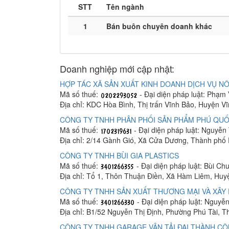
STT
Tên ngành
1
Bán buôn chuyên doanh khác
Doanh nghiệp mới cập nhật:
HỢP TÁC XÃ SẢN XUẤT KINH DOANH DỊCH VỤ NÔ
Mã số thuế:
- Đại diện pháp luật: Phạm
Địa chỉ: KDC Hòa Bình, Thị trấn Vĩnh Bảo, Huyện V
CÔNG TY TNHH PHÂN PHỐI SẢN PHẨM PHÚ QUỐ
Mã số thuế:
- Đại diện pháp luật: Nguyễn
Địa chỉ: 2/14 Gành Gió, Xã Cửa Dương, Thành phố
CÔNG TY TNHH BÙI GIA PLASTICS
Mã số thuế:
- Đại diện pháp luật: Bùi C
Địa chỉ: Tổ 1, Thôn Thuận Điền, Xã Hàm Liêm, Hu
CÔNG TY TNHH SẢN XUẤT THƯƠNG MẠI VÀ XÂY 
Mã số thuế:
- Đại diện pháp luật: Nguyễ
Địa chỉ: B1/52 Nguyễn Thị Định, Phường Phú Tài, 
CÔNG TY TNHH GARAGE VẬN TẢI ĐẠI THÀNH C