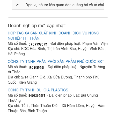
21
Dịch vụ hỗ trợ liên quan đến quảng bá và tổ chức tua du
Doanh nghiệp mới cập nhật:
HỢP TÁC XÃ SẢN XUẤT KINH DOANH DỊCH VỤ NÔNG
NGHIỆP THỊ TRẤN.
Mã số thuế:
- Đại diện pháp luật: Phạm Văn Viện
Địa chỉ: KDC Hòa Bình, Thị trấn Vĩnh Bảo, Huyện Vĩnh Bảo,
Hải Phòng
CÔNG TY TNHH PHÂN PHỐI SẢN PHẨM PHÚ QUỐC BKT
Mã số thuế:
- Đại diện pháp luật: Nguyễn Trương
Vi Thảo
Địa chỉ: 2/14 Gành Gió, Xã Cửa Dương, Thành phố Phú
Quốc, Kiên Giang
CÔNG TY TNHH BÙI GIA PLASTICS
Mã số thuế:
- Đại diện pháp luật: Bùi Chung
Thương
Địa chỉ: Tổ 1, Thôn Thuận Điền, Xã Hàm Liêm, Huyện Hàm
Thuận Bắc, Bình Thuận