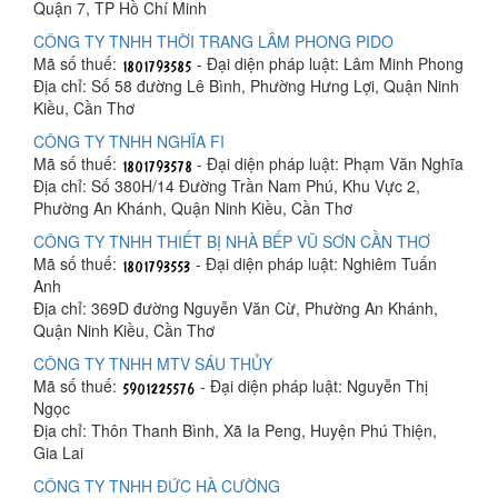
Quận 7, TP Hồ Chí Minh
CÔNG TY TNHH THỜI TRANG LÂM PHONG PIDO
Mã số thuế:
- Đại diện pháp luật: Lâm Minh Phong
Địa chỉ: Số 58 đường Lê Bình, Phường Hưng Lợi, Quận Ninh
Kiều, Cần Thơ
CÔNG TY TNHH NGHĨA FI
Mã số thuế:
- Đại diện pháp luật: Phạm Văn Nghĩa
Địa chỉ: Số 380H/14 Đường Trần Nam Phú, Khu Vực 2,
Phường An Khánh, Quận Ninh Kiều, Cần Thơ
CÔNG TY TNHH THIẾT BỊ NHÀ BẾP VŨ SƠN CẦN THƠ
Mã số thuế:
- Đại diện pháp luật: Nghiêm Tuấn
Anh
Địa chỉ: 369D đường Nguyễn Văn Cừ, Phường An Khánh,
Quận Ninh Kiều, Cần Thơ
CÔNG TY TNHH MTV SÁU THỦY
Mã số thuế:
- Đại diện pháp luật: Nguyễn Thị
Ngọc
Địa chỉ: Thôn Thanh Bình, Xã Ia Peng, Huyện Phú Thiện,
Gia Lai
CÔNG TY TNHH ĐỨC HÀ CƯỜNG