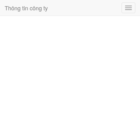
Thông tin công ty
Toggl
navig