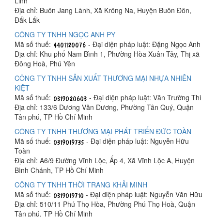
Linh
Địa chỉ: Buôn Jang Lành, Xã Krông Na, Huyện Buôn Đôn,
Đắk Lắk
CÔNG TY TNHH NGỌC ANH PY
Mã số thuế:
- Đại diện pháp luật: Đặng Ngọc Anh
Địa chỉ: Khu phố Nam Bình 1, Phường Hòa Xuân Tây, Thị xã
Đông Hoà, Phú Yên
CÔNG TY TNHH SẢN XUẤT THƯƠNG MẠI NHỰA NHIÊN
KIỆT
Mã số thuế:
- Đại diện pháp luật: Văn Trường Thi
Địa chỉ: 133/6 Dương Văn Dương, Phường Tân Quý, Quận
Tân phú, TP Hồ Chí Minh
CÔNG TY TNHH THƯƠNG MẠI PHÁT TRIỂN ĐỨC TOÀN
Mã số thuế:
- Đại diện pháp luật: Nguyễn Hữu
Toàn
Địa chỉ: A6/9 Đường Vĩnh Lộc, Ấp 4, Xã Vĩnh Lộc A, Huyện
Bình Chánh, TP Hồ Chí Minh
CÔNG TY TNHH THỜI TRANG KHẢI MINH
Mã số thuế:
- Đại diện pháp luật: Nguyễn Văn Hữu
Địa chỉ: 510/11 Phú Thọ Hòa, Phường Phú Thọ Hoà, Quận
Tân phú, TP Hồ Chí Minh