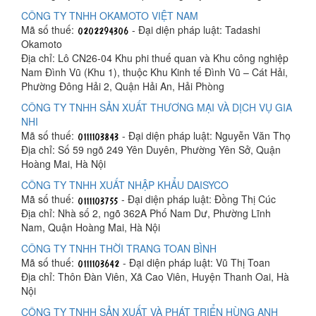
CÔNG TY TNHH OKAMOTO VIỆT NAM
Mã số thuế:
- Đại diện pháp luật: Tadashi
Okamoto
Địa chỉ: Lô CN26-04 Khu phi thuế quan và Khu công nghiệp
Nam Đình Vũ (Khu 1), thuộc Khu Kinh tế Đình Vũ – Cát Hải,
Phường Đông Hải 2, Quận Hải An, Hải Phòng
CÔNG TY TNHH SẢN XUẤT THƯƠNG MẠI VÀ DỊCH VỤ GIA
NHI
Mã số thuế:
- Đại diện pháp luật: Nguyễn Văn Thọ
Địa chỉ: Số 59 ngõ 249 Yên Duyên, Phường Yên Sở, Quận
Hoàng Mai, Hà Nội
CÔNG TY TNHH XUẤT NHẬP KHẨU DAISYCO
Mã số thuế:
- Đại diện pháp luật: Đồng Thị Cúc
Địa chỉ: Nhà số 2, ngõ 362A Phố Nam Dư, Phường Lĩnh
Nam, Quận Hoàng Mai, Hà Nội
CÔNG TY TNHH THỜI TRANG TOAN BÌNH
Mã số thuế:
- Đại diện pháp luật: Vũ Thị Toan
Địa chỉ: Thôn Đàn Viên, Xã Cao Viên, Huyện Thanh Oai, Hà
Nội
CÔNG TY TNHH SẢN XUẤT VÀ PHÁT TRIỂN HÙNG ANH