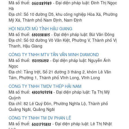
Mã số thuế:
- Đại diện pháp luật: Đinh Thị Ngọc
Hà
Địa chỉ: Số 10 đường D5, khu công nghiệp Hòa Xá, Phường
Mỹ Xá, Thành phố Nam Định, Nam Định
HỘI NGƯỜI MÙ TỈNH HẬU GIANG
Mã số thuế:
- Đại diện pháp luật: Bùi Văn Đông
Địa chỉ: Số 02 đường Võ Văn Kiệt, Phường V, Thành phố Vị
Thanh, Hậu Giang
CÔNG TY TNHH MTV TÂN VĂN MINH DIAMOND
Mã số thuế:
- Đại diện pháp luật: Nguyễn Ánh
Ngọc
Địa chỉ: Tầng trệt, Số 21 đường 3 tháng 2, khóm Lê Văn
Tám, Phường 1, Thành phố Vĩnh Long, Vĩnh Long
CÔNG TY TNHH TMDV THÉP HẢI NAM
Mã số thuế:
- Đại diện pháp luật: Tạ Thị Mỹ
Quỳnh
Địa chỉ: 82 Lê Quý Đôn, Phường Nghĩa Lộ, Thành phố
Quảng Ngãi, Quảng Ngãi
CÔNG TY TNHH TM DV PHAN LÊ
Mã số thuế:
- Đại diện pháp luật: Lê Thị Nhật