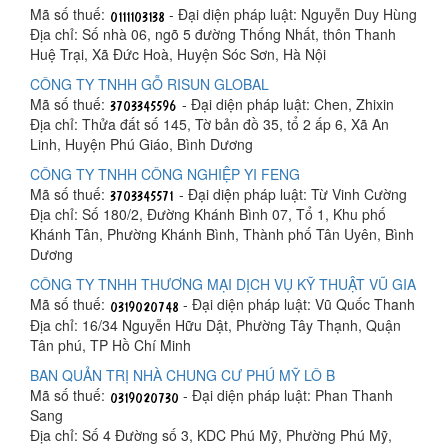
Mã số thuế:
- Đại diện pháp luật: Nguyễn Duy Hùng
Địa chỉ: Số nhà 06, ngõ 5 đường Thống Nhất, thôn Thanh
Huệ Trại, Xã Đức Hoà, Huyện Sóc Sơn, Hà Nội
CÔNG TY TNHH GỖ RISUN GLOBAL
Mã số thuế:
- Đại diện pháp luật: Chen, Zhixin
Địa chỉ: Thửa đất số 145, Tờ bản đồ 35, tổ 2 ấp 6, Xã An
Linh, Huyện Phú Giáo, Bình Dương
CÔNG TY TNHH CÔNG NGHIỆP YI FENG
Mã số thuế:
- Đại diện pháp luật: Từ Vinh Cường
Địa chỉ: Số 180/2, Đường Khánh Bình 07, Tổ 1, Khu phố
Khánh Tân, Phường Khánh Bình, Thành phố Tân Uyên, Bình
Dương
CÔNG TY TNHH THƯƠNG MẠI DỊCH VỤ KỸ THUẬT VŨ GIA
Mã số thuế:
- Đại diện pháp luật: Vũ Quốc Thanh
Địa chỉ: 16/34 Nguyễn Hữu Dật, Phường Tây Thạnh, Quận
Tân phú, TP Hồ Chí Minh
BAN QUẢN TRỊ NHÀ CHUNG CƯ PHÚ MỸ LÔ B
Mã số thuế:
- Đại diện pháp luật: Phan Thanh
Sang
Địa chỉ: Số 4 Đường số 3, KDC Phú Mỹ, Phường Phú Mỹ,