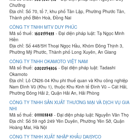
Chưởng
Địa chỉ: Số 70, tổ 7, khu phố Tân Lập, Phường Phước Tân,
Thành phố Biên Hoà, Đồng Nai
CÔNG TY TNHH MTV DUY PHÚC
Mã số thuế:
- Đại diện pháp luật: Tạ Ngọc Minh
Hiền
Địa chỉ: Số 448/5H Thoại Ngọc Hầu, Khóm Đông Thịnh 3,
Phường Mỹ Phước, Thành phố Long Xuyên, An Giang
CÔNG TY TNHH OKAMOTO VIỆT NAM
Mã số thuế:
- Đại diện pháp luật: Tadashi
Okamoto
Địa chỉ: Lô CN26-04 Khu phi thuế quan và Khu công nghiệp
Nam Đình Vũ (Khu 1), thuộc Khu Kinh tế Đình Vũ – Cát Hải,
Phường Đông Hải 2, Quận Hải An, Hải Phòng
CÔNG TY TNHH SẢN XUẤT THƯƠNG MẠI VÀ DỊCH VỤ GIA
NHI
Mã số thuế:
- Đại diện pháp luật: Nguyễn Văn Thọ
Địa chỉ: Số 59 ngõ 249 Yên Duyên, Phường Yên Sở, Quận
Hoàng Mai, Hà Nội
CÔNG TY TNHH XUẤT NHẬP KHẨU DAISYCO