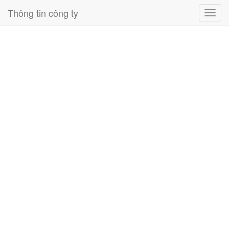
Thông tin công ty
Toggl
navig