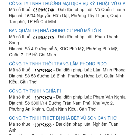
CÔNG TY TNHH THƯƠNG MẠI DỊCH VỤ KỸ THUẬT VŨ GIA
Mã số thuế:
- Đại diện pháp luật: Vũ Quốc Thanh
Địa chỉ: 16/34 Nguyễn Hữu Dật, Phường Tây Thạnh, Quận
Tân phú, TP Hồ Chí Minh
BAN QUẢN TRỊ NHÀ CHUNG CƯ PHÚ MỸ LÔ B
Mã số thuế:
- Đại diện pháp luật: Phan Thanh
Sang
Địa chỉ: Số 4 Đường số 3, KDC Phú Mỹ, Phường Phú Mỹ,
Quận 7, TP Hồ Chí Minh
CÔNG TY TNHH THỜI TRANG LÂM PHONG PIDO
Mã số thuế:
- Đại diện pháp luật: Lâm Minh Phong
Địa chỉ: Số 58 đường Lê Bình, Phường Hưng Lợi, Quận Ninh
Kiều, Cần Thơ
CÔNG TY TNHH NGHĨA FI
Mã số thuế:
- Đại diện pháp luật: Phạm Văn Nghĩa
Địa chỉ: Số 380H/14 Đường Trần Nam Phú, Khu Vực 2,
Phường An Khánh, Quận Ninh Kiều, Cần Thơ
CÔNG TY TNHH THIẾT BỊ NHÀ BẾP VŨ SƠN CẦN THƠ
Mã số thuế:
- Đại diện pháp luật: Nghiêm Tuấn
Anh