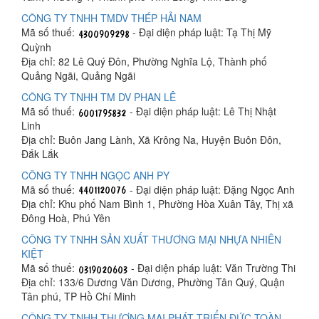
CÔNG TY TNHH TMDV THÉP HẢI NAM
Mã số thuế:
- Đại diện pháp luật: Tạ Thị Mỹ
Quỳnh
Địa chỉ: 82 Lê Quý Đôn, Phường Nghĩa Lộ, Thành phố
Quảng Ngãi, Quảng Ngãi
CÔNG TY TNHH TM DV PHAN LÊ
Mã số thuế:
- Đại diện pháp luật: Lê Thị Nhật
Linh
Địa chỉ: Buôn Jang Lành, Xã Krông Na, Huyện Buôn Đôn,
Đắk Lắk
CÔNG TY TNHH NGỌC ANH PY
Mã số thuế:
- Đại diện pháp luật: Đặng Ngọc Anh
Địa chỉ: Khu phố Nam Bình 1, Phường Hòa Xuân Tây, Thị xã
Đông Hoà, Phú Yên
CÔNG TY TNHH SẢN XUẤT THƯƠNG MẠI NHỰA NHIÊN
KIỆT
Mã số thuế:
- Đại diện pháp luật: Văn Trường Thi
Địa chỉ: 133/6 Dương Văn Dương, Phường Tân Quý, Quận
Tân phú, TP Hồ Chí Minh
CÔNG TY TNHH THƯƠNG MẠI PHÁT TRIỂN ĐỨC TOÀN