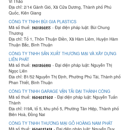
Vi Thảo
Địa chỉ: 2/14 Gành Gió, Xã Cửa Dương, Thành phố Phú
Quốc, Kiên Giang
CÔNG TY TNHH BÙI GIA PLASTICS
Mã số thuế:
- Đại diện pháp luật: Bùi Chung
Thương
Địa chỉ: Tổ 1, Thôn Thuận Điền, Xã Hàm Liêm, Huyện Hàm
Thuận Bắc, Bình Thuận
CÔNG TY TNHH SẢN XUẤT THƯƠNG MẠI VÀ XÂY DỰNG
LIÊN PHÁT
Mã số thuế:
- Đại diện pháp luật: Nguyễn Thị
Ngọc Liên
Địa chỉ: B1/52 Nguyễn Thị Định, Phường Phú Tài, Thành phố
Phan Thiết, Bình Thuận
CÔNG TY TNHH GARAGE VẬN TẢI ĐẠI THÀNH CÔNG
Mã số thuế:
- Đại diện pháp luật: Nguyễn Tuấn
Thành
Địa chỉ: I19A, tổ 5, khu phố 5, Phường Tân Hiệp, Thành phố
Biên Hoà, Đồng Nai
CÔNG TY TNHH THƯƠNG MẠI GỖ HOÀNG NAM PHÁT
Mã số thuế:
- Đại diện pháp luật: Nguyễn Duy