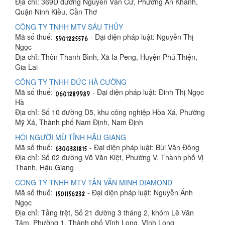
Địa chỉ: 369D đường Nguyễn Văn Cừ, Phường An Khánh,
Quận Ninh Kiều, Cần Thơ
CÔNG TY TNHH MTV SÁU THỦY
Mã số thuế:
- Đại diện pháp luật: Nguyễn Thị
Ngọc
Địa chỉ: Thôn Thanh Bình, Xã Ia Peng, Huyện Phú Thiện,
Gia Lai
CÔNG TY TNHH ĐỨC HÀ CƯỜNG
Mã số thuế:
- Đại diện pháp luật: Đinh Thị Ngọc
Hà
Địa chỉ: Số 10 đường D5, khu công nghiệp Hòa Xá, Phường
Mỹ Xá, Thành phố Nam Định, Nam Định
HỘI NGƯỜI MÙ TỈNH HẬU GIANG
Mã số thuế:
- Đại diện pháp luật: Bùi Văn Đông
Địa chỉ: Số 02 đường Võ Văn Kiệt, Phường V, Thành phố Vị
Thanh, Hậu Giang
CÔNG TY TNHH MTV TÂN VĂN MINH DIAMOND
Mã số thuế:
- Đại diện pháp luật: Nguyễn Ánh
Ngọc
Địa chỉ: Tầng trệt, Số 21 đường 3 tháng 2, khóm Lê Văn
Tám, Phường 1, Thành phố Vĩnh Long, Vĩnh Long