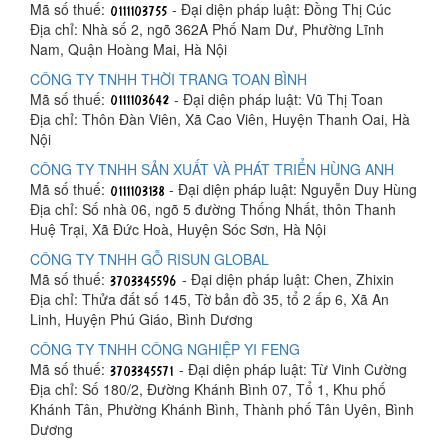
Mã số thuế:
- Đại diện pháp luật: Đồng Thị Cúc
Địa chỉ: Nhà số 2, ngõ 362A Phố Nam Dư, Phường Lĩnh
Nam, Quận Hoàng Mai, Hà Nội
CÔNG TY TNHH THỜI TRANG TOAN BÌNH
Mã số thuế:
- Đại diện pháp luật: Vũ Thị Toan
Địa chỉ: Thôn Đàn Viên, Xã Cao Viên, Huyện Thanh Oai, Hà
Nội
CÔNG TY TNHH SẢN XUẤT VÀ PHÁT TRIỂN HÙNG ANH
Mã số thuế:
- Đại diện pháp luật: Nguyễn Duy Hùng
Địa chỉ: Số nhà 06, ngõ 5 đường Thống Nhất, thôn Thanh
Huệ Trại, Xã Đức Hoà, Huyện Sóc Sơn, Hà Nội
CÔNG TY TNHH GỖ RISUN GLOBAL
Mã số thuế:
- Đại diện pháp luật: Chen, Zhixin
Địa chỉ: Thửa đất số 145, Tờ bản đồ 35, tổ 2 ấp 6, Xã An
Linh, Huyện Phú Giáo, Bình Dương
CÔNG TY TNHH CÔNG NGHIỆP YI FENG
Mã số thuế:
- Đại diện pháp luật: Từ Vinh Cường
Địa chỉ: Số 180/2, Đường Khánh Bình 07, Tổ 1, Khu phố
Khánh Tân, Phường Khánh Bình, Thành phố Tân Uyên, Bình
Dương