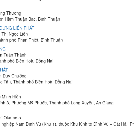
hung Thương
yện Hàm Thuận Bắc, Bình Thuận
DỰNG LIÊN PHÁT
n Thị Ngọc Liên
Thành phố Phan Thiết, Bình Thuận
ÔNG
yễn Tuấn Thành
hành phố Biên Hoà, Đồng Nai
PHÁT
ễn Duy Chưởng
ớc Tân, Thành phố Biên Hoà, Đồng Nai
c Minh Hiền
ịnh 3, Phường Mỹ Phước, Thành phố Long Xuyên, An Giang
shi Okamoto
 nghiệp Nam Đình Vũ (Khu 1), thuộc Khu Kinh tế Đình Vũ – Cát Hải, 