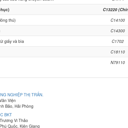
phục)
C13220 (Chí
lông thú)
C14100
c
C14300
từ giấy và bìa
C1702
C18110
N79110
NG NGHIỆP THỊ TRẤN.
 Văn Viện
ĩnh Bảo, Hải Phòng
C BKT
 Trương Vi Thảo
 Phú Quốc, Kiên Giang