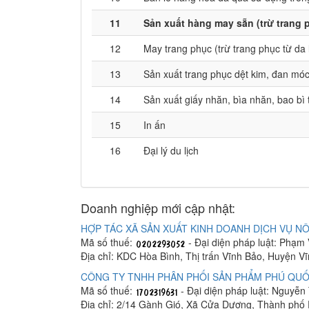
11
Sản xuất hàng may sẵn (trừ trang 
12
May trang phục (trừ trang phục từ da 
13
Sản xuất trang phục dệt kim, đan mó
14
Sản xuất giấy nhăn, bìa nhăn, bao bì 
15
In ấn
16
Đại lý du lịch
Doanh nghiệp mới cập nhật:
HỢP TÁC XÃ SẢN XUẤT KINH DOANH DỊCH VỤ NÔ
Mã số thuế:
- Đại diện pháp luật: Phạm
Địa chỉ: KDC Hòa Bình, Thị trấn Vĩnh Bảo, Huyện V
CÔNG TY TNHH PHÂN PHỐI SẢN PHẨM PHÚ QUỐ
Mã số thuế:
- Đại diện pháp luật: Nguyễn
Địa chỉ: 2/14 Gành Gió, Xã Cửa Dương, Thành phố