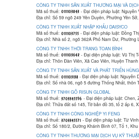
CÔNG TY TNHH SẢN XUẤT THƯƠNG MẠI VÀ DỊCH
Mã số thuế:
- Đại diện pháp luật: Nguyễn
Địa chỉ: Số 59 ngõ 249 Yên Duyên, Phường Yên Sở
CÔNG TY TNHH XUẤT NHẬP KHẨU DAISYCO
Mã số thuế:
- Đại diện pháp luật: Đồng Th
Địa chỉ: Nhà số 2, ngõ 362A Phố Nam Dư, Phường 
CÔNG TY TNHH THỜI TRANG TOAN BÌNH
Mã số thuế:
- Đại diện pháp luật: Vũ Thị 
Địa chỉ: Thôn Đàn Viên, Xã Cao Viên, Huyện Thanh 
CÔNG TY TNHH SẢN XUẤT VÀ PHÁT TRIỂN HÙNG
Mã số thuế:
- Đại diện pháp luật: Nguyễn
Địa chỉ: Số nhà 06, ngõ 5 đường Thống Nhất, thôn
CÔNG TY TNHH GỖ RISUN GLOBAL
Mã số thuế:
- Đại diện pháp luật: Chen, 
Địa chỉ: Thửa đất số 145, Tờ bản đồ 35, tổ 2 ấp 6,
CÔNG TY TNHH CÔNG NGHIỆP YI FENG
Mã số thuế:
- Đại diện pháp luật: Từ Vin
Địa chỉ: Số 180/2, Đường Khánh Bình 07, Tổ 1, K
CÔNG TY TNHH THƯƠNG MẠI DỊCH VỤ KỸ THUẬT