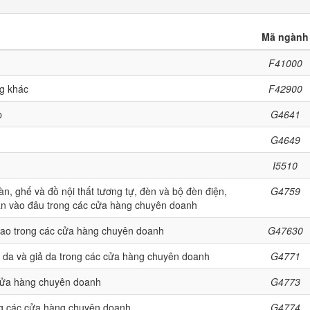
Mã ngành
F41000
ng khác
F42900
p
G4641
G4649
I5510
àn, ghế và đồ nội thất tương tự, đèn và bộ đèn điện,
G4759
ân vào đâu trong các cửa hàng chuyên doanh
 thao trong các cửa hàng chuyên doanh
G47630
 da và giả da trong các cửa hàng chuyên doanh
G4771
 cửa hàng chuyên doanh
G4773
ng các cửa hàng chuyên doanh
G4774