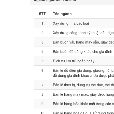
STT
Tên ngành
1
Xây dựng nhà các loại
2
Xây dựng công trình kỹ thuật dân dụ
3
Bán buôn vải, hàng may sẵn, giày dé
4
Bán buôn đồ dùng khác cho gia đình
5
Dịch vụ lưu trú ngắn ngày
6
Bán lẻ đồ điện gia dụng, giường, tủ, b
đồ dùng gia đình khác chưa được ph
7
Bán lẻ thiết bị, dụng cụ thể dục, thể
8
Bán lẻ hàng may mặc, giày dép, hàng
9
Bán lẻ hàng hóa khác mới trong các
10
Bán lẻ hàng hóa đã qua sử dụng tro