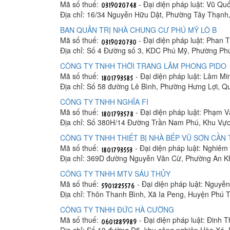
Mã số thuế:
- Đại diện pháp luật: Vũ Q
Địa chỉ: 16/34 Nguyễn Hữu Dật, Phường Tây Thạnh
BAN QUẢN TRỊ NHÀ CHUNG CƯ PHÚ MỸ LÔ B
Mã số thuế:
- Đại diện pháp luật: Phan
Địa chỉ: Số 4 Đường số 3, KDC Phú Mỹ, Phường Ph
CÔNG TY TNHH THỜI TRANG LÂM PHONG PIDO
Mã số thuế:
- Đại diện pháp luật: Lâm M
Địa chỉ: Số 58 đường Lê Bình, Phường Hưng Lợi, Q
CÔNG TY TNHH NGHĨA FI
Mã số thuế:
- Đại diện pháp luật: Phạm 
Địa chỉ: Số 380H/14 Đường Trần Nam Phú, Khu Vực
CÔNG TY TNHH THIẾT BỊ NHÀ BẾP VŨ SƠN CẦN
Mã số thuế:
- Đại diện pháp luật: Nghiê
Địa chỉ: 369D đường Nguyễn Văn Cừ, Phường An K
CÔNG TY TNHH MTV SÁU THỦY
Mã số thuế:
- Đại diện pháp luật: Nguyễ
Địa chỉ: Thôn Thanh Bình, Xã Ia Peng, Huyện Phú T
CÔNG TY TNHH ĐỨC HÀ CƯỜNG
Mã số thuế:
- Đại diện pháp luật: Đinh 