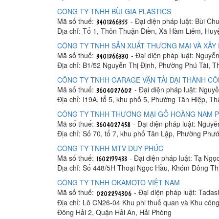
CÔNG TY TNHH BÙI GIA PLASTICS
Mã số thuế:
- Đại diện pháp luật: Bùi C
Địa chỉ: Tổ 1, Thôn Thuận Điền, Xã Hàm Liêm, Hu
CÔNG TY TNHH SẢN XUẤT THƯƠNG MẠI VÀ XÂY 
Mã số thuế:
- Đại diện pháp luật: Nguyễ
Địa chỉ: B1/52 Nguyễn Thị Định, Phường Phú Tài, 
CÔNG TY TNHH GARAGE VẬN TẢI ĐẠI THÀNH C
Mã số thuế:
- Đại diện pháp luật: Ngu
Địa chỉ: I19A, tổ 5, khu phố 5, Phường Tân Hiệp, T
CÔNG TY TNHH THƯƠNG MẠI GỖ HOÀNG NAM 
Mã số thuế:
- Đại diện pháp luật: Nguy
Địa chỉ: Số 70, tổ 7, khu phố Tân Lập, Phường Phư
CÔNG TY TNHH MTV DUY PHÚC
Mã số thuế:
- Đại diện pháp luật: Tạ Ngọ
Địa chỉ: Số 448/5H Thoại Ngọc Hầu, Khóm Đông Th
CÔNG TY TNHH OKAMOTO VIỆT NAM
Mã số thuế:
- Đại diện pháp luật: Tada
Địa chỉ: Lô CN26-04 Khu phi thuế quan và Khu công
Đông Hải 2, Quận Hải An, Hải Phòng