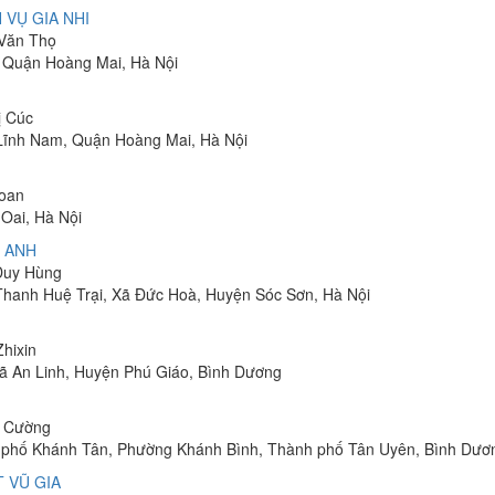
 VỤ GIA NHI
 Văn Thọ
, Quận Hoàng Mai, Hà Nội
ị Cúc
Lĩnh Nam, Quận Hoàng Mai, Hà Nội
Toan
Oai, Hà Nội
 ANH
 Duy Hùng
 Thanh Huệ Trại, Xã Đức Hoà, Huyện Sóc Sơn, Hà Nội
Zhixin
 Xã An Linh, Huyện Phú Giáo, Bình Dương
h Cường
hu phố Khánh Tân, Phường Khánh Bình, Thành phố Tân Uyên, Bình Dươ
 VŨ GIA