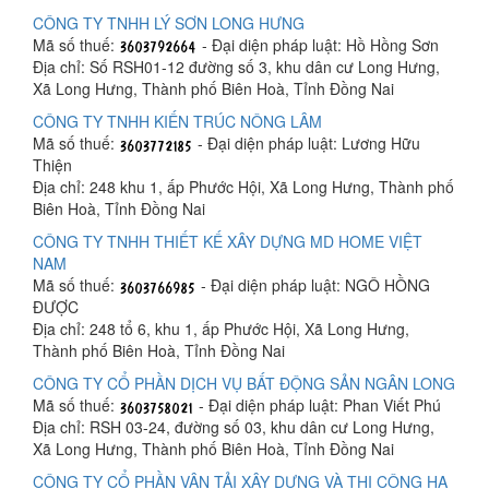
CÔNG TY TNHH LÝ SƠN LONG HƯNG
Mã số thuế:
- Đại diện pháp luật: Hồ Hồng Sơn
Địa chỉ: Số RSH01-12 đường số 3, khu dân cư Long Hưng,
Xã Long Hưng, Thành phố Biên Hoà, Tỉnh Đồng Nai
CÔNG TY TNHH KIẾN TRÚC NÔNG LÂM
Mã số thuế:
- Đại diện pháp luật: Lương Hữu
Thiện
Địa chỉ: 248 khu 1, ấp Phước Hội, Xã Long Hưng, Thành phố
Biên Hoà, Tỉnh Đồng Nai
CÔNG TY TNHH THIẾT KẾ XÂY DỰNG MD HOME VIỆT
NAM
Mã số thuế:
- Đại diện pháp luật: NGÔ HỒNG
ĐƯỢC
Địa chỉ: 248 tổ 6, khu 1, ấp Phước Hội, Xã Long Hưng,
Thành phố Biên Hoà, Tỉnh Đồng Nai
CÔNG TY CỔ PHẦN DỊCH VỤ BẤT ĐỘNG SẢN NGÂN LONG
Mã số thuế:
- Đại diện pháp luật: Phan Viết Phú
Địa chỉ: RSH 03-24, đường số 03, khu dân cư Long Hưng,
Xã Long Hưng, Thành phố Biên Hoà, Tỉnh Đồng Nai
CÔNG TY CỔ PHẦN VẬN TẢI XÂY DỰNG VÀ THI CÔNG HẠ