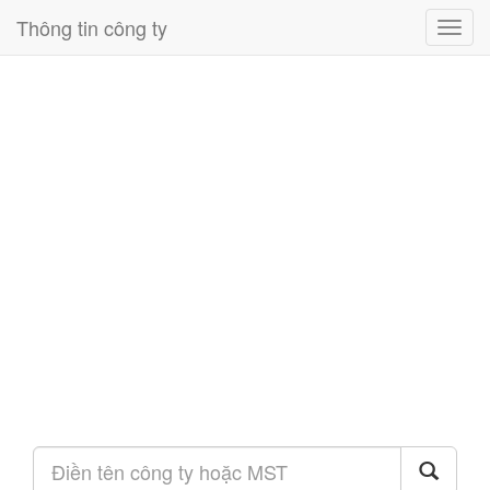
Thông tin công ty
Toggl
navig