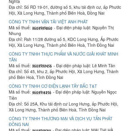
Nghĩa
Địa chỉ: Số RD 19-01, đường số 5, khu tái định cư, ấp Phước
Hội, Xã Long Hưng, Thành phố Biên Hoà, Đồng Nai
CÔNG TY TNHH VẬN TẢI VIỆT ANH PHÁT
Mã số thuế:
- Đại diện pháp luật: Nguyễn Thị
Nhung
Địa chỉ: Rsh 11/28 đường số 5, KDC Long Hưng, Ấp Phước
Hội, Xã Long Hưng, Thành phố Biên Hoà, Tỉnh Đồng Nai
CÔNG TY TNHH THỰC PHẨM VÀ NƯỚC GIẢI KHÁT MINH
TÂN
Mã số thuế:
- Đại diện pháp luật: Lê Minh Tân
Địa chỉ: Số 45, khu 2, ấp Phước Hội, Xã Long Hưng, Thành
phố Biên Hoà, Tỉnh Đồng Nai
CÔNG TY TNHH CƠ ĐIỆN LẠNH TÂY BẮC T&T
Mã số thuế:
- Đại diện pháp luật: Nguyễn Ngọc
Tiền
Địa chỉ: Số 25A, Khu tái định cư Long Hưng, ấp Phước Hội,
Xã Long Hưng, Thành phố Biên Hoà, Tỉnh Đồng Nai
CÔNG TY TNHH THƯƠNG MẠI VÀ DỊCH VỤ TẤN PHÁT
ĐỒNG NAI
Mã số thuế:
- Đại diện pháp luật: MAI THỊ HÀ