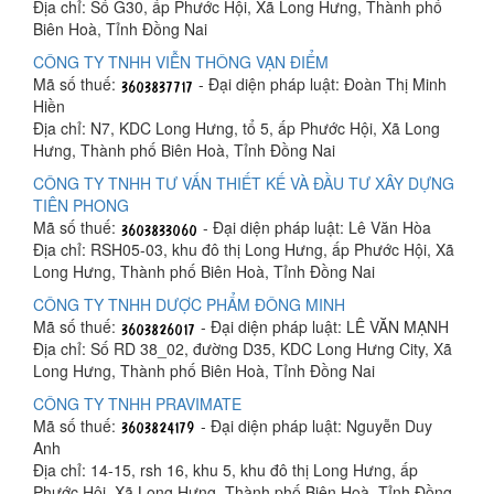
Địa chỉ: Số G30, ấp Phước Hội, Xã Long Hưng, Thành phố
Biên Hoà, Tỉnh Đồng Nai
CÔNG TY TNHH VIỄN THÔNG VẠN ĐIỂM
Mã số thuế:
- Đại diện pháp luật: Đoàn Thị Minh
Hiền
Địa chỉ: N7, KDC Long Hưng, tổ 5, ấp Phước Hội, Xã Long
Hưng, Thành phố Biên Hoà, Tỉnh Đồng Nai
CÔNG TY TNHH TƯ VẤN THIẾT KẾ VÀ ĐẦU TƯ XÂY DỰNG
TIÊN PHONG
Mã số thuế:
- Đại diện pháp luật: Lê Văn Hòa
Địa chỉ: RSH05-03, khu đô thị Long Hưng, ấp Phước Hội, Xã
Long Hưng, Thành phố Biên Hoà, Tỉnh Đồng Nai
CÔNG TY TNHH DƯỢC PHẨM ĐÔNG MINH
Mã số thuế:
- Đại diện pháp luật: LÊ VĂN MẠNH
Địa chỉ: Số RD 38_02, đường D35, KDC Long Hưng City, Xã
Long Hưng, Thành phố Biên Hoà, Tỉnh Đồng Nai
CÔNG TY TNHH PRAVIMATE
Mã số thuế:
- Đại diện pháp luật: Nguyễn Duy
Anh
Địa chỉ: 14-15, rsh 16, khu 5, khu đô thị Long Hưng, ấp
Phước Hội, Xã Long Hưng, Thành phố Biên Hoà, Tỉnh Đồng