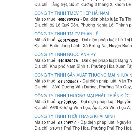
Địa chỉ: Tầng trệt, Số 21 đường 3 tháng 2, khóm 
CÔNG TY TNHH TMDV THÉP HẢI NAM
Mã số thuế:
- Đại diện pháp luật: Tạ Th
Địa chỉ: 82 Lê Quý Đôn, Phường Nghĩa Lộ, Thành 
CÔNG TY TNHH TM DV PHAN LÊ
Mã số thuế:
- Đại diện pháp luật: Lê Thị
Địa chỉ: Buôn Jang Lành, Xã Krông Na, Huyện Buô
CÔNG TY TNHH NGỌC ANH PY
Mã số thuế:
- Đại diện pháp luật: Đặng 
Địa chỉ: Khu phố Nam Bình 1, Phường Hòa Xuân Tâ
CÔNG TY TNHH SẢN XUẤT THƯƠNG MẠI NHỰA N
Mã số thuế:
- Đại diện pháp luật: Văn T
Địa chỉ: 133/6 Dương Văn Dương, Phường Tân Quý,
CÔNG TY TNHH THƯƠNG MẠI PHÁT TRIỂN ĐỨC
Mã số thuế:
- Đại diện pháp luật: Nguyễ
Địa chỉ: A6/9 Đường Vĩnh Lộc, Ấp 4, Xã Vĩnh Lộc A
CÔNG TY TNHH THỜI TRANG KHẢI MINH
Mã số thuế:
- Đại diện pháp luật: Nguyễ
Địa chỉ: 510/11 Phú Thọ Hòa, Phường Phú Thọ Hoà