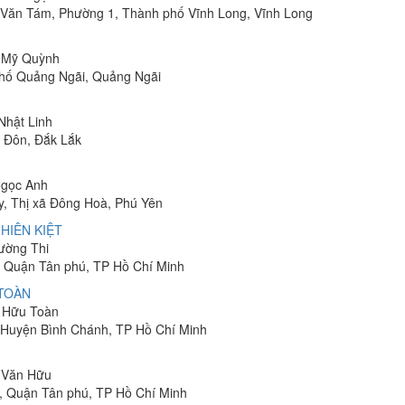
Lê Văn Tám, Phường 1, Thành phố Vĩnh Long, Vĩnh Long
ị Mỹ Quỳnh
phố Quảng Ngãi, Quảng Ngãi
 Nhật Linh
n Đôn, Đắk Lắk
Ngọc Anh
y, Thị xã Đông Hoà, Phú Yên
HIÊN KIỆT
rường Thi
 Quận Tân phú, TP Hồ Chí Minh
 TOÀN
n Hữu Toàn
, Huyện Bình Chánh, TP Hồ Chí Minh
n Văn Hữu
, Quận Tân phú, TP Hồ Chí Minh