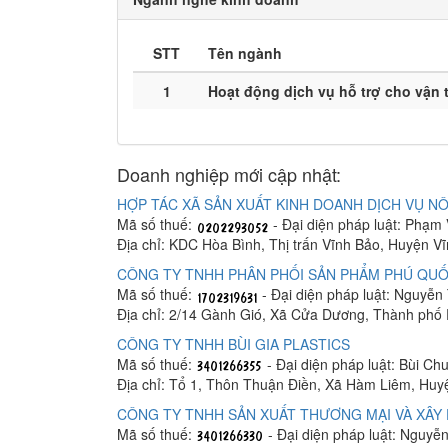
STT
Tên ngành
1
Hoạt động dịch vụ hỗ trợ cho vận t
Doanh nghiệp mới cập nhật:
HỢP TÁC XÃ SẢN XUẤT KINH DOANH DỊCH VỤ NÔ
Mã số thuế:
- Đại diện pháp luật: Phạm
Địa chỉ: KDC Hòa Bình, Thị trấn Vĩnh Bảo, Huyện V
CÔNG TY TNHH PHÂN PHỐI SẢN PHẨM PHÚ QUỐ
Mã số thuế:
- Đại diện pháp luật: Nguyễn
Địa chỉ: 2/14 Gành Gió, Xã Cửa Dương, Thành phố
CÔNG TY TNHH BÙI GIA PLASTICS
Mã số thuế:
- Đại diện pháp luật: Bùi C
Địa chỉ: Tổ 1, Thôn Thuận Điền, Xã Hàm Liêm, Hu
CÔNG TY TNHH SẢN XUẤT THƯƠNG MẠI VÀ XÂY 
Mã số thuế:
- Đại diện pháp luật: Nguyễ