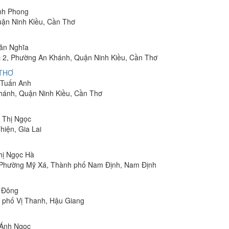
inh Phong
uận Ninh Kiều, Cần Thơ
Văn Nghĩa
 2, Phường An Khánh, Quận Ninh Kiều, Cần Thơ
 THƠ
m Tuấn Anh
hánh, Quận Ninh Kiều, Cần Thơ
n Thị Ngọc
hiện, Gia Lai
Thị Ngọc Hà
, Phường Mỹ Xá, Thành phố Nam Định, Nam Định
n Đông
h phố Vị Thanh, Hậu Giang
 Ánh Ngọc