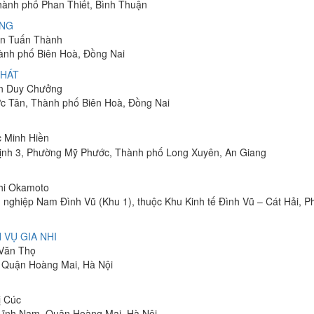
Thành phố Phan Thiết, Bình Thuận
ÔNG
yễn Tuấn Thành
hành phố Biên Hoà, Đồng Nai
PHÁT
ễn Duy Chưởng
ớc Tân, Thành phố Biên Hoà, Đồng Nai
c Minh Hiền
ịnh 3, Phường Mỹ Phước, Thành phố Long Xuyên, An Giang
shi Okamoto
 nghiệp Nam Đình Vũ (Khu 1), thuộc Khu Kinh tế Đình Vũ – Cát Hải, 
 VỤ GIA NHI
 Văn Thọ
, Quận Hoàng Mai, Hà Nội
ị Cúc
Lĩnh Nam, Quận Hoàng Mai, Hà Nội