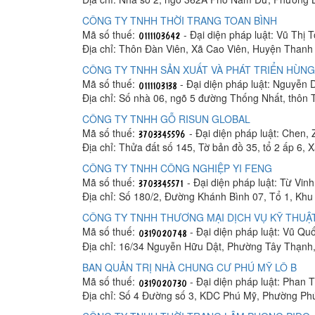
CÔNG TY TNHH THỜI TRANG TOAN BÌNH
Mã số thuế:
- Đại diện pháp luật: Vũ Thị 
Địa chỉ: Thôn Đàn Viên, Xã Cao Viên, Huyện Thanh 
CÔNG TY TNHH SẢN XUẤT VÀ PHÁT TRIỂN HÙNG
Mã số thuế:
- Đại diện pháp luật: Nguyễn
Địa chỉ: Số nhà 06, ngõ 5 đường Thống Nhất, thôn
CÔNG TY TNHH GỖ RISUN GLOBAL
Mã số thuế:
- Đại diện pháp luật: Chen, 
Địa chỉ: Thửa đất số 145, Tờ bản đồ 35, tổ 2 ấp 6,
CÔNG TY TNHH CÔNG NGHIỆP YI FENG
Mã số thuế:
- Đại diện pháp luật: Từ Vin
Địa chỉ: Số 180/2, Đường Khánh Bình 07, Tổ 1, K
CÔNG TY TNHH THƯƠNG MẠI DỊCH VỤ KỸ THUẬT
Mã số thuế:
- Đại diện pháp luật: Vũ Q
Địa chỉ: 16/34 Nguyễn Hữu Dật, Phường Tây Thạnh
BAN QUẢN TRỊ NHÀ CHUNG CƯ PHÚ MỸ LÔ B
Mã số thuế:
- Đại diện pháp luật: Phan
Địa chỉ: Số 4 Đường số 3, KDC Phú Mỹ, Phường Ph