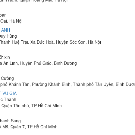
Toan
Oai, Hà Nội
 ANH
 Duy Hùng
 Thanh Huệ Trại, Xã Đức Hoà, Huyện Sóc Sơn, Hà Nội
Zhixin
 Xã An Linh, Huyện Phú Giáo, Bình Dương
h Cường
hu phố Khánh Tân, Phường Khánh Bình, Thành phố Tân Uyên, Bình Dươ
 VŨ GIA
uốc Thanh
, Quận Tân phú, TP Hồ Chí Minh
 Thanh Sang
ú Mỹ, Quận 7, TP Hồ Chí Minh