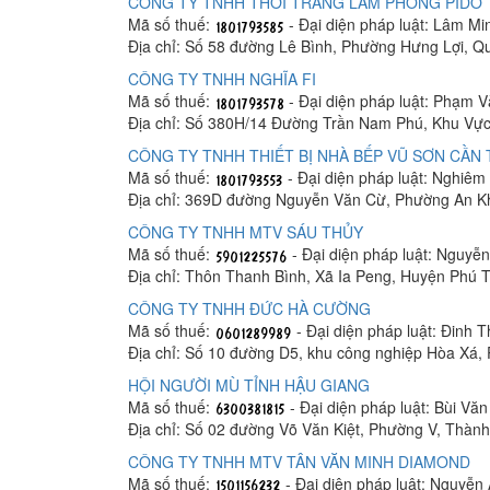
CÔNG TY TNHH THỜI TRANG LÂM PHONG PIDO
Mã số thuế:
- Đại diện pháp luật: Lâm M
Địa chỉ: Số 58 đường Lê Bình, Phường Hưng Lợi, Q
CÔNG TY TNHH NGHĨA FI
Mã số thuế:
- Đại diện pháp luật: Phạm 
Địa chỉ: Số 380H/14 Đường Trần Nam Phú, Khu Vực
CÔNG TY TNHH THIẾT BỊ NHÀ BẾP VŨ SƠN CẦN
Mã số thuế:
- Đại diện pháp luật: Nghiê
Địa chỉ: 369D đường Nguyễn Văn Cừ, Phường An K
CÔNG TY TNHH MTV SÁU THỦY
Mã số thuế:
- Đại diện pháp luật: Nguyễ
Địa chỉ: Thôn Thanh Bình, Xã Ia Peng, Huyện Phú T
CÔNG TY TNHH ĐỨC HÀ CƯỜNG
Mã số thuế:
- Đại diện pháp luật: Đinh 
Địa chỉ: Số 10 đường D5, khu công nghiệp Hòa Xá
HỘI NGƯỜI MÙ TỈNH HẬU GIANG
Mã số thuế:
- Đại diện pháp luật: Bùi Vă
Địa chỉ: Số 02 đường Võ Văn Kiệt, Phường V, Thàn
CÔNG TY TNHH MTV TÂN VĂN MINH DIAMOND
Mã số thuế:
- Đại diện pháp luật: Nguyễn