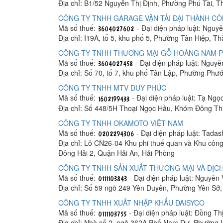
Địa chỉ: B1/52 Nguyễn Thị Định, Phường Phú Tài, 
CÔNG TY TNHH GARAGE VẬN TẢI ĐẠI THÀNH C
Mã số thuế:
- Đại diện pháp luật: Ngu
Địa chỉ: I19A, tổ 5, khu phố 5, Phường Tân Hiệp, T
CÔNG TY TNHH THƯƠNG MẠI GỖ HOÀNG NAM 
Mã số thuế:
- Đại diện pháp luật: Nguy
Địa chỉ: Số 70, tổ 7, khu phố Tân Lập, Phường Phư
CÔNG TY TNHH MTV DUY PHÚC
Mã số thuế:
- Đại diện pháp luật: Tạ Ngọ
Địa chỉ: Số 448/5H Thoại Ngọc Hầu, Khóm Đông Th
CÔNG TY TNHH OKAMOTO VIỆT NAM
Mã số thuế:
- Đại diện pháp luật: Tada
Địa chỉ: Lô CN26-04 Khu phi thuế quan và Khu công
Đông Hải 2, Quận Hải An, Hải Phòng
CÔNG TY TNHH SẢN XUẤT THƯƠNG MẠI VÀ DỊCH
Mã số thuế:
- Đại diện pháp luật: Nguyễn
Địa chỉ: Số 59 ngõ 249 Yên Duyên, Phường Yên Sở
CÔNG TY TNHH XUẤT NHẬP KHẨU DAISYCO
Mã số thuế:
- Đại diện pháp luật: Đồng Th
Địa chỉ: Nhà số 2, ngõ 362A Phố Nam Dư, Phường 