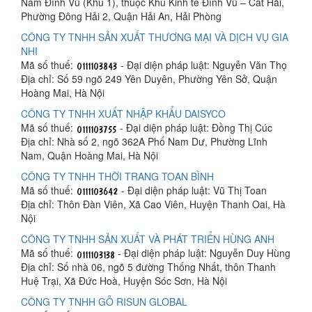
Nam Đình Vũ (Khu 1), thuộc Khu Kinh tế Đình Vũ – Cát Hải,
Phường Đông Hải 2, Quận Hải An, Hải Phòng
CÔNG TY TNHH SẢN XUẤT THƯƠNG MẠI VÀ DỊCH VỤ GIA
NHI
Mã số thuế:
- Đại diện pháp luật: Nguyễn Văn Thọ
Địa chỉ: Số 59 ngõ 249 Yên Duyên, Phường Yên Sở, Quận
Hoàng Mai, Hà Nội
CÔNG TY TNHH XUẤT NHẬP KHẨU DAISYCO
Mã số thuế:
- Đại diện pháp luật: Đồng Thị Cúc
Địa chỉ: Nhà số 2, ngõ 362A Phố Nam Dư, Phường Lĩnh
Nam, Quận Hoàng Mai, Hà Nội
CÔNG TY TNHH THỜI TRANG TOAN BÌNH
Mã số thuế:
- Đại diện pháp luật: Vũ Thị Toan
Địa chỉ: Thôn Đàn Viên, Xã Cao Viên, Huyện Thanh Oai, Hà
Nội
CÔNG TY TNHH SẢN XUẤT VÀ PHÁT TRIỂN HÙNG ANH
Mã số thuế:
- Đại diện pháp luật: Nguyễn Duy Hùng
Địa chỉ: Số nhà 06, ngõ 5 đường Thống Nhất, thôn Thanh
Huệ Trại, Xã Đức Hoà, Huyện Sóc Sơn, Hà Nội
CÔNG TY TNHH GỖ RISUN GLOBAL