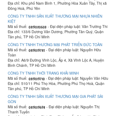
Địa chỉ: Khu phố Nam Bình 1, Phường Hòa Xuân Tây, Thị xã
Đông Hoà, Phú Yên
CÔNG TY TNHH SẢN XUẤT THƯƠNG MẠI NHỰA NHIÊN
KIỆT
Mã số thuế:
- Đại diện pháp luật: Văn Trường Thi
Địa chỉ: 133/6 Dương Văn Dương, Phường Tân Quý, Quận
Tân phú, TP Hồ Chí Minh
CÔNG TY TNHH THƯƠNG MẠI PHÁT TRIỂN ĐỨC TOÀN
Mã số thuế:
- Đại diện pháp luật: Nguyễn Hữu
Toàn
Địa chỉ: A6/9 Đường Vĩnh Lộc, Ấp 4, Xã Vĩnh Lộc A, Huyện
Bình Chánh, TP Hồ Chí Minh
CÔNG TY TNHH THỜI TRANG KHẢI MINH
Mã số thuế:
- Đại diện pháp luật: Nguyễn Văn Hữu
Địa chỉ: 510/11 Phú Thọ Hòa, Phường Phú Thọ Hoà, Quận
Tân phú, TP Hồ Chí Minh
CÔNG TY TNHH SẢN XUẤT THƯƠNG MẠI GIA PHÁT SÀI
GÒN
Mã số thuế:
- Đại diện pháp luật: Nguyễn Thị
Thanh Tuyển