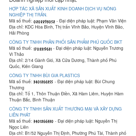
HỢP TÁC XÃ SẢN XUẤT KINH DOANH DỊCH VỤ NÔNG
NGHIỆP THỊ TRẤN.
Mã số thuế:
- Đại diện pháp luật: Phạm Văn Viện
Địa chỉ: KDC Hòa Bình, Thị trấn Vĩnh Bảo, Huyện Vĩnh Bảo,
Hải Phòng
CÔNG TY TNHH PHÂN PHỐI SẢN PHẨM PHÚ QUỐC BKT
Mã số thuế:
- Đại diện pháp luật: Nguyễn Trương
Vi Thảo
Địa chỉ: 2/14 Gành Gió, Xã Cửa Dương, Thành phố Phú
Quốc, Kiên Giang
CÔNG TY TNHH BÙI GIA PLASTICS
Mã số thuế:
- Đại diện pháp luật: Bùi Chung
Thương
Địa chỉ: Tổ 1, Thôn Thuận Điền, Xã Hàm Liêm, Huyện Hàm
Thuận Bắc, Bình Thuận
CÔNG TY TNHH SẢN XUẤT THƯƠNG MẠI VÀ XÂY DỰNG
LIÊN PHÁT
Mã số thuế:
- Đại diện pháp luật: Nguyễn Thị
Ngọc Liên
Địa chỉ: B1/52 Nguyễn Thị Định, Phường Phú Tài, Thành phố