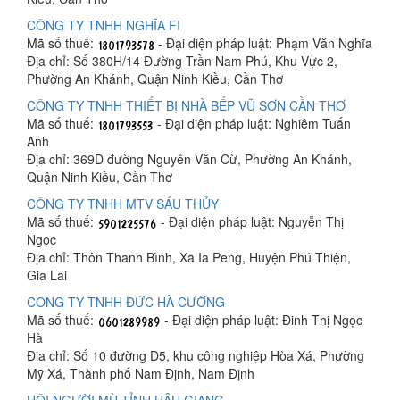
CÔNG TY TNHH NGHĨA FI
Mã số thuế:
- Đại diện pháp luật: Phạm Văn Nghĩa
Địa chỉ: Số 380H/14 Đường Trần Nam Phú, Khu Vực 2,
Phường An Khánh, Quận Ninh Kiều, Cần Thơ
CÔNG TY TNHH THIẾT BỊ NHÀ BẾP VŨ SƠN CẦN THƠ
Mã số thuế:
- Đại diện pháp luật: Nghiêm Tuấn
Anh
Địa chỉ: 369D đường Nguyễn Văn Cừ, Phường An Khánh,
Quận Ninh Kiều, Cần Thơ
CÔNG TY TNHH MTV SÁU THỦY
Mã số thuế:
- Đại diện pháp luật: Nguyễn Thị
Ngọc
Địa chỉ: Thôn Thanh Bình, Xã Ia Peng, Huyện Phú Thiện,
Gia Lai
CÔNG TY TNHH ĐỨC HÀ CƯỜNG
Mã số thuế:
- Đại diện pháp luật: Đinh Thị Ngọc
Hà
Địa chỉ: Số 10 đường D5, khu công nghiệp Hòa Xá, Phường
Mỹ Xá, Thành phố Nam Định, Nam Định
HỘI NGƯỜI MÙ TỈNH HẬU GIANG