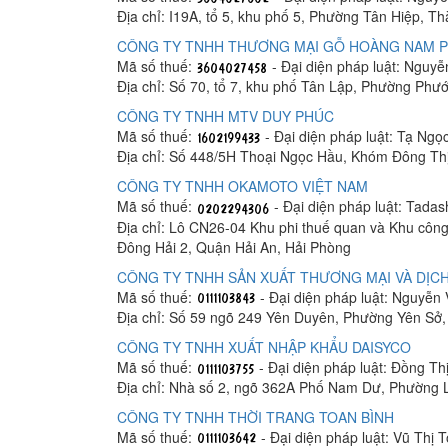
Địa chỉ: I19A, tổ 5, khu phố 5, Phường Tân Hiệp, T
CÔNG TY TNHH THƯƠNG MẠI GỖ HOÀNG NAM 
Mã số thuế:
- Đại diện pháp luật: Nguy
Địa chỉ: Số 70, tổ 7, khu phố Tân Lập, Phường Phư
CÔNG TY TNHH MTV DUY PHÚC
Mã số thuế:
- Đại diện pháp luật: Tạ Ngọ
Địa chỉ: Số 448/5H Thoại Ngọc Hầu, Khóm Đông Th
CÔNG TY TNHH OKAMOTO VIỆT NAM
Mã số thuế:
- Đại diện pháp luật: Tada
Địa chỉ: Lô CN26-04 Khu phi thuế quan và Khu công
Đông Hải 2, Quận Hải An, Hải Phòng
CÔNG TY TNHH SẢN XUẤT THƯƠNG MẠI VÀ DỊCH
Mã số thuế:
- Đại diện pháp luật: Nguyễn
Địa chỉ: Số 59 ngõ 249 Yên Duyên, Phường Yên Sở
CÔNG TY TNHH XUẤT NHẬP KHẨU DAISYCO
Mã số thuế:
- Đại diện pháp luật: Đồng Th
Địa chỉ: Nhà số 2, ngõ 362A Phố Nam Dư, Phường 
CÔNG TY TNHH THỜI TRANG TOAN BÌNH
Mã số thuế:
- Đại diện pháp luật: Vũ Thị 