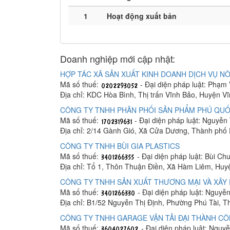
1
Hoạt động xuất bản
Doanh nghiệp mới cập nhật:
HỢP TÁC XÃ SẢN XUẤT KINH DOANH DỊCH VỤ NÔ
Mã số thuế:
- Đại diện pháp luật: Phạm
Địa chỉ: KDC Hòa Bình, Thị trấn Vĩnh Bảo, Huyện V
CÔNG TY TNHH PHÂN PHỐI SẢN PHẨM PHÚ QUỐ
Mã số thuế:
- Đại diện pháp luật: Nguyễn
Địa chỉ: 2/14 Gành Gió, Xã Cửa Dương, Thành phố
CÔNG TY TNHH BÙI GIA PLASTICS
Mã số thuế:
- Đại diện pháp luật: Bùi C
Địa chỉ: Tổ 1, Thôn Thuận Điền, Xã Hàm Liêm, Hu
CÔNG TY TNHH SẢN XUẤT THƯƠNG MẠI VÀ XÂY 
Mã số thuế:
- Đại diện pháp luật: Nguyễ
Địa chỉ: B1/52 Nguyễn Thị Định, Phường Phú Tài, 
CÔNG TY TNHH GARAGE VẬN TẢI ĐẠI THÀNH C
Mã số thuế:
- Đại diện pháp luật: Ngu