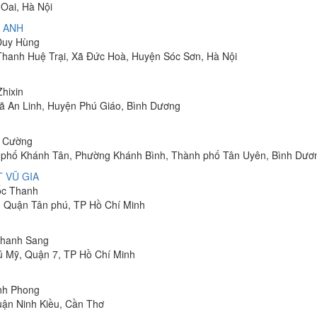
Oai, Hà Nội
 ANH
 Duy Hùng
 Thanh Huệ Trại, Xã Đức Hoà, Huyện Sóc Sơn, Hà Nội
Zhixin
 Xã An Linh, Huyện Phú Giáo, Bình Dương
h Cường
hu phố Khánh Tân, Phường Khánh Bình, Thành phố Tân Uyên, Bình Dươ
 VŨ GIA
uốc Thanh
, Quận Tân phú, TP Hồ Chí Minh
 Thanh Sang
ú Mỹ, Quận 7, TP Hồ Chí Minh
inh Phong
uận Ninh Kiều, Cần Thơ