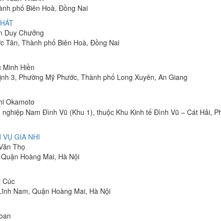
hành phố Biên Hoà, Đồng Nai
PHÁT
ễn Duy Chưởng
ớc Tân, Thành phố Biên Hoà, Đồng Nai
c Minh Hiền
ịnh 3, Phường Mỹ Phước, Thành phố Long Xuyên, An Giang
shi Okamoto
 nghiệp Nam Đình Vũ (Khu 1), thuộc Khu Kinh tế Đình Vũ – Cát Hải, 
 VỤ GIA NHI
 Văn Thọ
, Quận Hoàng Mai, Hà Nội
ị Cúc
Lĩnh Nam, Quận Hoàng Mai, Hà Nội
Toan