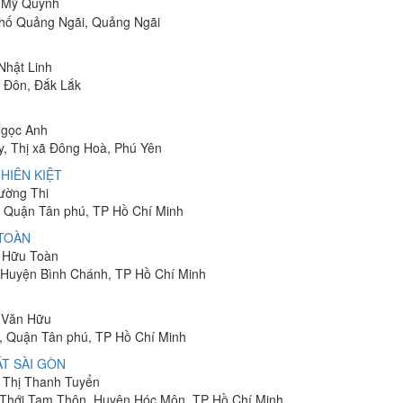
ị Mỹ Quỳnh
phố Quảng Ngãi, Quảng Ngãi
 Nhật Linh
n Đôn, Đắk Lắk
Ngọc Anh
y, Thị xã Đông Hoà, Phú Yên
HIÊN KIỆT
rường Thi
 Quận Tân phú, TP Hồ Chí Minh
 TOÀN
n Hữu Toàn
, Huyện Bình Chánh, TP Hồ Chí Minh
n Văn Hữu
, Quận Tân phú, TP Hồ Chí Minh
T SÀI GÒN
n Thị Thanh Tuyển
ã Thới Tam Thôn, Huyện Hóc Môn, TP Hồ Chí Minh