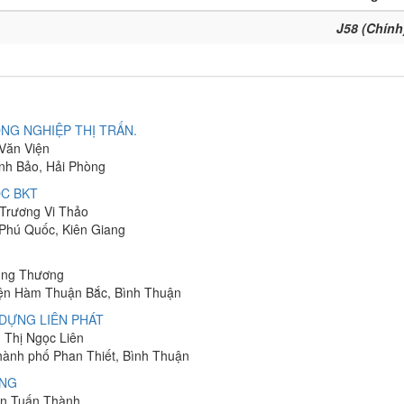
J58 (Chính
NG NGHIỆP THỊ TRẤN.
 Văn Viện
ĩnh Bảo, Hải Phòng
C BKT
 Trương Vi Thảo
 Phú Quốc, Kiên Giang
hung Thương
yện Hàm Thuận Bắc, Bình Thuận
DỰNG LIÊN PHÁT
n Thị Ngọc Liên
Thành phố Phan Thiết, Bình Thuận
ÔNG
yễn Tuấn Thành