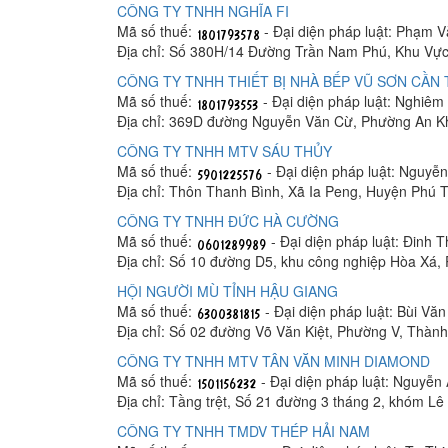
CÔNG TY TNHH NGHĨA FI
Mã số thuế:
- Đại diện pháp luật: Phạm 
Địa chỉ: Số 380H/14 Đường Trần Nam Phú, Khu Vực
CÔNG TY TNHH THIẾT BỊ NHÀ BẾP VŨ SƠN CẦN
Mã số thuế:
- Đại diện pháp luật: Nghiê
Địa chỉ: 369D đường Nguyễn Văn Cừ, Phường An K
CÔNG TY TNHH MTV SÁU THỦY
Mã số thuế:
- Đại diện pháp luật: Nguyễ
Địa chỉ: Thôn Thanh Bình, Xã Ia Peng, Huyện Phú T
CÔNG TY TNHH ĐỨC HÀ CƯỜNG
Mã số thuế:
- Đại diện pháp luật: Đinh 
Địa chỉ: Số 10 đường D5, khu công nghiệp Hòa Xá
HỘI NGƯỜI MÙ TỈNH HẬU GIANG
Mã số thuế:
- Đại diện pháp luật: Bùi Vă
Địa chỉ: Số 02 đường Võ Văn Kiệt, Phường V, Thàn
CÔNG TY TNHH MTV TÂN VĂN MINH DIAMOND
Mã số thuế:
- Đại diện pháp luật: Nguyễn
Địa chỉ: Tầng trệt, Số 21 đường 3 tháng 2, khóm 
CÔNG TY TNHH TMDV THÉP HẢI NAM