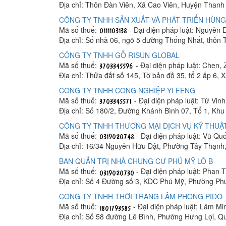
Địa chỉ: Thôn Đàn Viên, Xã Cao Viên, Huyện Thanh 
CÔNG TY TNHH SẢN XUẤT VÀ PHÁT TRIỂN HÙNG
Mã số thuế:
- Đại diện pháp luật: Nguyễn
Địa chỉ: Số nhà 06, ngõ 5 đường Thống Nhất, thôn
CÔNG TY TNHH GỖ RISUN GLOBAL
Mã số thuế:
- Đại diện pháp luật: Chen, 
Địa chỉ: Thửa đất số 145, Tờ bản đồ 35, tổ 2 ấp 6,
CÔNG TY TNHH CÔNG NGHIỆP YI FENG
Mã số thuế:
- Đại diện pháp luật: Từ Vin
Địa chỉ: Số 180/2, Đường Khánh Bình 07, Tổ 1, K
CÔNG TY TNHH THƯƠNG MẠI DỊCH VỤ KỸ THUẬT
Mã số thuế:
- Đại diện pháp luật: Vũ Q
Địa chỉ: 16/34 Nguyễn Hữu Dật, Phường Tây Thạnh
BAN QUẢN TRỊ NHÀ CHUNG CƯ PHÚ MỸ LÔ B
Mã số thuế:
- Đại diện pháp luật: Phan
Địa chỉ: Số 4 Đường số 3, KDC Phú Mỹ, Phường Ph
CÔNG TY TNHH THỜI TRANG LÂM PHONG PIDO
Mã số thuế:
- Đại diện pháp luật: Lâm M
Địa chỉ: Số 58 đường Lê Bình, Phường Hưng Lợi, Q