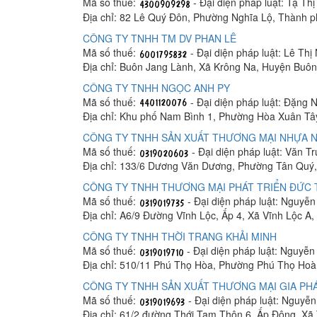
Mã số thuế:
- Đại diện pháp luật: Tạ Th
Địa chỉ: 82 Lê Quý Đôn, Phường Nghĩa Lộ, Thành 
CÔNG TY TNHH TM DV PHAN LÊ
Mã số thuế:
- Đại diện pháp luật: Lê Thị
Địa chỉ: Buôn Jang Lành, Xã Krông Na, Huyện Buô
CÔNG TY TNHH NGỌC ANH PY
Mã số thuế:
- Đại diện pháp luật: Đặng 
Địa chỉ: Khu phố Nam Bình 1, Phường Hòa Xuân Tâ
CÔNG TY TNHH SẢN XUẤT THƯƠNG MẠI NHỰA N
Mã số thuế:
- Đại diện pháp luật: Văn T
Địa chỉ: 133/6 Dương Văn Dương, Phường Tân Quý,
CÔNG TY TNHH THƯƠNG MẠI PHÁT TRIỂN ĐỨC
Mã số thuế:
- Đại diện pháp luật: Nguyễ
Địa chỉ: A6/9 Đường Vĩnh Lộc, Ấp 4, Xã Vĩnh Lộc A
CÔNG TY TNHH THỜI TRANG KHẢI MINH
Mã số thuế:
- Đại diện pháp luật: Nguyễ
Địa chỉ: 510/11 Phú Thọ Hòa, Phường Phú Thọ Hoà
CÔNG TY TNHH SẢN XUẤT THƯƠNG MẠI GIA PHÁ
Mã số thuế:
- Đại diện pháp luật: Nguyễ
Địa chỉ: 61/2 đường Thới Tam Thôn 6, Ấp Đông, X