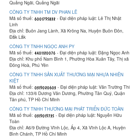
Quảng Ngãi, Quảng Ngãi
CÔNG TY TNHH TM DV PHAN LÊ
Mã số thuế:
- Đại diện pháp luật: Lê Thị Nhật
Linh
Địa chỉ: Buôn Jang Lành, Xã Krông Na, Huyện Buôn Đôn,
Đắk Lắk
CÔNG TY TNHH NGỌC ANH PY
Mã số thuế:
- Đại diện pháp luật: Đặng Ngọc Anh
Địa chỉ: Khu phố Nam Bình 1, Phường Hòa Xuân Tây, Thị xã
Đông Hoà, Phú Yên
CÔNG TY TNHH SẢN XUẤT THƯƠNG MẠI NHỰA NHIÊN
KIỆT
Mã số thuế:
- Đại diện pháp luật: Văn Trường Thi
Địa chỉ: 133/6 Dương Văn Dương, Phường Tân Quý, Quận
Tân phú, TP Hồ Chí Minh
CÔNG TY TNHH THƯƠNG MẠI PHÁT TRIỂN ĐỨC TOÀN
Mã số thuế:
- Đại diện pháp luật: Nguyễn Hữu
Toàn
Địa chỉ: A6/9 Đường Vĩnh Lộc, Ấp 4, Xã Vĩnh Lộc A, Huyện
Bình Chánh, TP Hồ Chí Minh