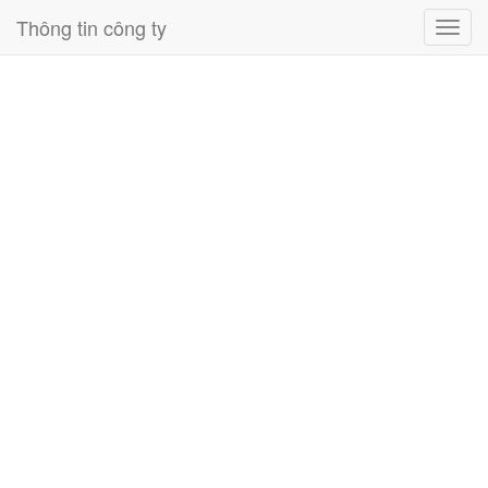
Thông tin công ty
Toggl
navig