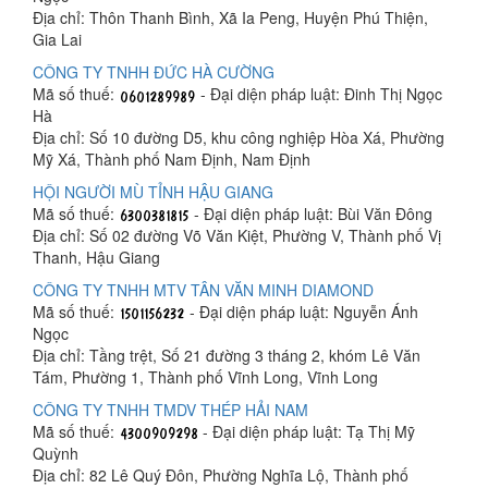
Địa chỉ: Thôn Thanh Bình, Xã Ia Peng, Huyện Phú Thiện,
Gia Lai
CÔNG TY TNHH ĐỨC HÀ CƯỜNG
Mã số thuế:
- Đại diện pháp luật: Đinh Thị Ngọc
Hà
Địa chỉ: Số 10 đường D5, khu công nghiệp Hòa Xá, Phường
Mỹ Xá, Thành phố Nam Định, Nam Định
HỘI NGƯỜI MÙ TỈNH HẬU GIANG
Mã số thuế:
- Đại diện pháp luật: Bùi Văn Đông
Địa chỉ: Số 02 đường Võ Văn Kiệt, Phường V, Thành phố Vị
Thanh, Hậu Giang
CÔNG TY TNHH MTV TÂN VĂN MINH DIAMOND
Mã số thuế:
- Đại diện pháp luật: Nguyễn Ánh
Ngọc
Địa chỉ: Tầng trệt, Số 21 đường 3 tháng 2, khóm Lê Văn
Tám, Phường 1, Thành phố Vĩnh Long, Vĩnh Long
CÔNG TY TNHH TMDV THÉP HẢI NAM
Mã số thuế:
- Đại diện pháp luật: Tạ Thị Mỹ
Quỳnh
Địa chỉ: 82 Lê Quý Đôn, Phường Nghĩa Lộ, Thành phố