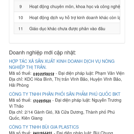
9
Hoạt động chuyên môn, khoa học và công nghệ khác 
10
Hoạt động dịch vụ hỗ trợ kinh doanh khác còn lại chư
11
Giáo dục khác chưa được phân vào đâu
Doanh nghiệp mới cập nhật:
HỢP TÁC XÃ SẢN XUẤT KINH DOANH DỊCH VỤ NÔNG
NGHIỆP THỊ TRẤN.
Mã số thuế:
- Đại diện pháp luật: Phạm Văn Viện
Địa chỉ: KDC Hòa Bình, Thị trấn Vĩnh Bảo, Huyện Vĩnh Bảo,
Hải Phòng
CÔNG TY TNHH PHÂN PHỐI SẢN PHẨM PHÚ QUỐC BKT
Mã số thuế:
- Đại diện pháp luật: Nguyễn Trương
Vi Thảo
Địa chỉ: 2/14 Gành Gió, Xã Cửa Dương, Thành phố Phú
Quốc, Kiên Giang
CÔNG TY TNHH BÙI GIA PLASTICS
Mã số thuế:
- Đại diện pháp luật: Bùi Chung