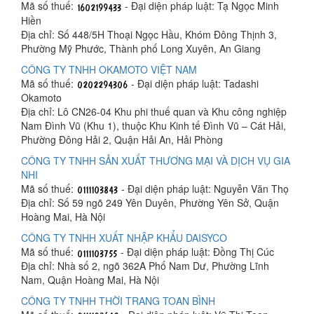
Mã số thuế:
- Đại diện pháp luật: Tạ Ngọc Minh
Hiền
Địa chỉ: Số 448/5H Thoại Ngọc Hầu, Khóm Đông Thịnh 3,
Phường Mỹ Phước, Thành phố Long Xuyên, An Giang
CÔNG TY TNHH OKAMOTO VIỆT NAM
Mã số thuế:
- Đại diện pháp luật: Tadashi
Okamoto
Địa chỉ: Lô CN26-04 Khu phi thuế quan và Khu công nghiệp
Nam Đình Vũ (Khu 1), thuộc Khu Kinh tế Đình Vũ – Cát Hải,
Phường Đông Hải 2, Quận Hải An, Hải Phòng
CÔNG TY TNHH SẢN XUẤT THƯƠNG MẠI VÀ DỊCH VỤ GIA
NHI
Mã số thuế:
- Đại diện pháp luật: Nguyễn Văn Thọ
Địa chỉ: Số 59 ngõ 249 Yên Duyên, Phường Yên Sở, Quận
Hoàng Mai, Hà Nội
CÔNG TY TNHH XUẤT NHẬP KHẨU DAISYCO
Mã số thuế:
- Đại diện pháp luật: Đồng Thị Cúc
Địa chỉ: Nhà số 2, ngõ 362A Phố Nam Dư, Phường Lĩnh
Nam, Quận Hoàng Mai, Hà Nội
CÔNG TY TNHH THỜI TRANG TOAN BÌNH