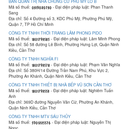
BAN QUẢN TRỊ NHÀ CHUNG CƯ PHÚ MỸ LÔ B
Mã số thuế:
- Đại diện pháp luật: Phan Thanh
Sang
Địa chỉ: Số 4 Đường số 3, KDC Phú Mỹ, Phường Phú Mỹ,
Quận 7, TP Hồ Chí Minh
CÔNG TY TNHH THỜI TRANG LÂM PHONG PIDO
Mã số thuế:
- Đại diện pháp luật: Lâm Minh Phong
Địa chỉ: Số 58 đường Lê Bình, Phường Hưng Lợi, Quận Ninh
Kiều, Cần Thơ
CÔNG TY TNHH NGHĨA FI
Mã số thuế:
- Đại diện pháp luật: Phạm Văn Nghĩa
Địa chỉ: Số 380H/14 Đường Trần Nam Phú, Khu Vực 2,
Phường An Khánh, Quận Ninh Kiều, Cần Thơ
CÔNG TY TNHH THIẾT BỊ NHÀ BẾP VŨ SƠN CẦN THƠ
Mã số thuế:
- Đại diện pháp luật: Nghiêm Tuấn
Anh
Địa chỉ: 369D đường Nguyễn Văn Cừ, Phường An Khánh,
Quận Ninh Kiều, Cần Thơ
CÔNG TY TNHH MTV SÁU THỦY
Mã số thuế:
- Đại diện pháp luật: Nguyễn Thị
Ngọc