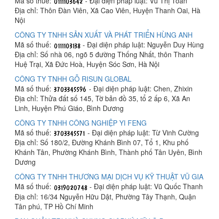
Mã số thuế:
- Đại diện pháp luật: Vũ Thị Toan
Địa chỉ: Thôn Đàn Viên, Xã Cao Viên, Huyện Thanh Oai, Hà
Nội
CÔNG TY TNHH SẢN XUẤT VÀ PHÁT TRIỂN HÙNG ANH
Mã số thuế:
- Đại diện pháp luật: Nguyễn Duy Hùng
Địa chỉ: Số nhà 06, ngõ 5 đường Thống Nhất, thôn Thanh
Huệ Trại, Xã Đức Hoà, Huyện Sóc Sơn, Hà Nội
CÔNG TY TNHH GỖ RISUN GLOBAL
Mã số thuế:
- Đại diện pháp luật: Chen, Zhixin
Địa chỉ: Thửa đất số 145, Tờ bản đồ 35, tổ 2 ấp 6, Xã An
Linh, Huyện Phú Giáo, Bình Dương
CÔNG TY TNHH CÔNG NGHIỆP YI FENG
Mã số thuế:
- Đại diện pháp luật: Từ Vinh Cường
Địa chỉ: Số 180/2, Đường Khánh Bình 07, Tổ 1, Khu phố
Khánh Tân, Phường Khánh Bình, Thành phố Tân Uyên, Bình
Dương
CÔNG TY TNHH THƯƠNG MẠI DỊCH VỤ KỸ THUẬT VŨ GIA
Mã số thuế:
- Đại diện pháp luật: Vũ Quốc Thanh
Địa chỉ: 16/34 Nguyễn Hữu Dật, Phường Tây Thạnh, Quận
Tân phú, TP Hồ Chí Minh