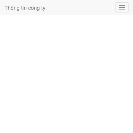
Thông tin công ty
Toggl
navig