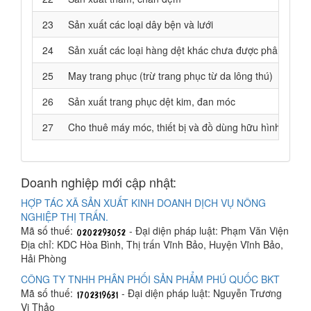
23
Sản xuất các loại dây bện và lưới
24
Sản xuất các loại hàng dệt khác chưa được phân vào 
25
May trang phục (trừ trang phục từ da lông thú)
26
Sản xuất trang phục dệt kim, đan móc
27
Cho thuê máy móc, thiết bị và đồ dùng hữu hình khác
Doanh nghiệp mới cập nhật:
HỢP TÁC XÃ SẢN XUẤT KINH DOANH DỊCH VỤ NÔNG
NGHIỆP THỊ TRẤN.
Mã số thuế:
- Đại diện pháp luật: Phạm Văn Viện
Địa chỉ: KDC Hòa Bình, Thị trấn Vĩnh Bảo, Huyện Vĩnh Bảo,
Hải Phòng
CÔNG TY TNHH PHÂN PHỐI SẢN PHẨM PHÚ QUỐC BKT
Mã số thuế:
- Đại diện pháp luật: Nguyễn Trương
Vi Thảo