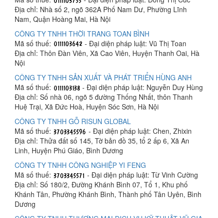
Địa chỉ: Nhà số 2, ngõ 362A Phố Nam Dư, Phường Lĩnh
Nam, Quận Hoàng Mai, Hà Nội
CÔNG TY TNHH THỜI TRANG TOAN BÌNH
Mã số thuế:
- Đại diện pháp luật: Vũ Thị Toan
Địa chỉ: Thôn Đàn Viên, Xã Cao Viên, Huyện Thanh Oai, Hà
Nội
CÔNG TY TNHH SẢN XUẤT VÀ PHÁT TRIỂN HÙNG ANH
Mã số thuế:
- Đại diện pháp luật: Nguyễn Duy Hùng
Địa chỉ: Số nhà 06, ngõ 5 đường Thống Nhất, thôn Thanh
Huệ Trại, Xã Đức Hoà, Huyện Sóc Sơn, Hà Nội
CÔNG TY TNHH GỖ RISUN GLOBAL
Mã số thuế:
- Đại diện pháp luật: Chen, Zhixin
Địa chỉ: Thửa đất số 145, Tờ bản đồ 35, tổ 2 ấp 6, Xã An
Linh, Huyện Phú Giáo, Bình Dương
CÔNG TY TNHH CÔNG NGHIỆP YI FENG
Mã số thuế:
- Đại diện pháp luật: Từ Vinh Cường
Địa chỉ: Số 180/2, Đường Khánh Bình 07, Tổ 1, Khu phố
Khánh Tân, Phường Khánh Bình, Thành phố Tân Uyên, Bình
Dương