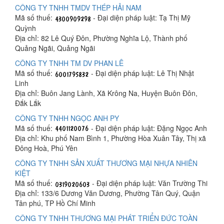
CÔNG TY TNHH TMDV THÉP HẢI NAM
Mã số thuế:
- Đại diện pháp luật: Tạ Thị Mỹ
Quỳnh
Địa chỉ: 82 Lê Quý Đôn, Phường Nghĩa Lộ, Thành phố
Quảng Ngãi, Quảng Ngãi
CÔNG TY TNHH TM DV PHAN LÊ
Mã số thuế:
- Đại diện pháp luật: Lê Thị Nhật
Linh
Địa chỉ: Buôn Jang Lành, Xã Krông Na, Huyện Buôn Đôn,
Đắk Lắk
CÔNG TY TNHH NGỌC ANH PY
Mã số thuế:
- Đại diện pháp luật: Đặng Ngọc Anh
Địa chỉ: Khu phố Nam Bình 1, Phường Hòa Xuân Tây, Thị xã
Đông Hoà, Phú Yên
CÔNG TY TNHH SẢN XUẤT THƯƠNG MẠI NHỰA NHIÊN
KIỆT
Mã số thuế:
- Đại diện pháp luật: Văn Trường Thi
Địa chỉ: 133/6 Dương Văn Dương, Phường Tân Quý, Quận
Tân phú, TP Hồ Chí Minh
CÔNG TY TNHH THƯƠNG MẠI PHÁT TRIỂN ĐỨC TOÀN