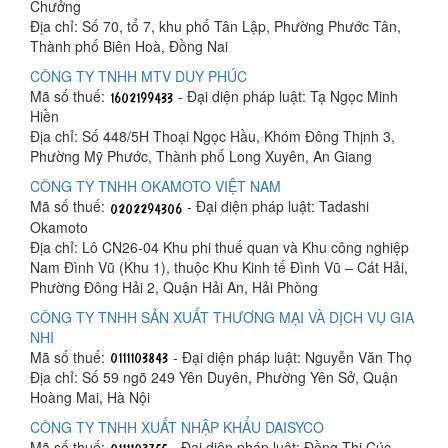
Chưởng
Địa chỉ: Số 70, tổ 7, khu phố Tân Lập, Phường Phước Tân,
Thành phố Biên Hoà, Đồng Nai
CÔNG TY TNHH MTV DUY PHÚC
Mã số thuế:
- Đại diện pháp luật: Tạ Ngọc Minh
Hiền
Địa chỉ: Số 448/5H Thoại Ngọc Hầu, Khóm Đông Thịnh 3,
Phường Mỹ Phước, Thành phố Long Xuyên, An Giang
CÔNG TY TNHH OKAMOTO VIỆT NAM
Mã số thuế:
- Đại diện pháp luật: Tadashi
Okamoto
Địa chỉ: Lô CN26-04 Khu phi thuế quan và Khu công nghiệp
Nam Đình Vũ (Khu 1), thuộc Khu Kinh tế Đình Vũ – Cát Hải,
Phường Đông Hải 2, Quận Hải An, Hải Phòng
CÔNG TY TNHH SẢN XUẤT THƯƠNG MẠI VÀ DỊCH VỤ GIA
NHI
Mã số thuế:
- Đại diện pháp luật: Nguyễn Văn Thọ
Địa chỉ: Số 59 ngõ 249 Yên Duyên, Phường Yên Sở, Quận
Hoàng Mai, Hà Nội
CÔNG TY TNHH XUẤT NHẬP KHẨU DAISYCO
Mã số thuế:
- Đại diện pháp luật: Đồng Thị Cúc