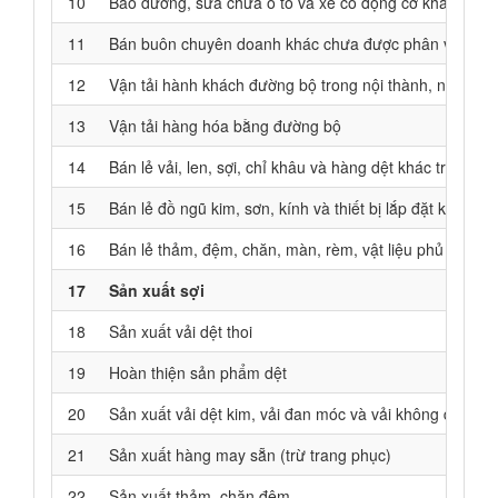
10
Bảo dưỡng, sửa chữa ô tô và xe có động cơ khác
11
Bán buôn chuyên doanh khác chưa được phân vào đâ
12
Vận tải hành khách đường bộ trong nội thành, ngoại thà
13
Vận tải hàng hóa bằng đường bộ
14
Bán lẻ vải, len, sợi, chỉ khâu và hàng dệt khác trong 
15
Bán lẻ đồ ngũ kim, sơn, kính và thiết bị lắp đặt khác 
16
Bán lẻ thảm, đệm, chăn, màn, rèm, vật liệu phủ tường
17
Sản xuất sợi
18
Sản xuất vải dệt thoi
19
Hoàn thiện sản phẩm dệt
20
Sản xuất vải dệt kim, vải đan móc và vải không dệt khá
21
Sản xuất hàng may sẵn (trừ trang phục)
22
Sản xuất thảm, chăn đệm