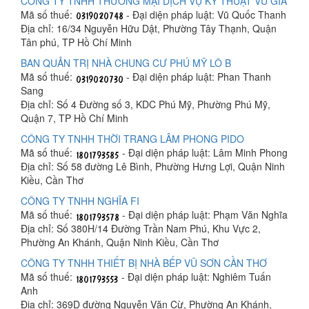
CÔNG TY TNHH THƯƠNG MẠI DỊCH VỤ KỸ THUẬT VŨ GIA
Mã số thuế:
- Đại diện pháp luật: Vũ Quốc Thanh
Địa chỉ: 16/34 Nguyễn Hữu Dật, Phường Tây Thạnh, Quận
Tân phú, TP Hồ Chí Minh
BAN QUẢN TRỊ NHÀ CHUNG CƯ PHÚ MỸ LÔ B
Mã số thuế:
- Đại diện pháp luật: Phan Thanh
Sang
Địa chỉ: Số 4 Đường số 3, KDC Phú Mỹ, Phường Phú Mỹ,
Quận 7, TP Hồ Chí Minh
CÔNG TY TNHH THỜI TRANG LÂM PHONG PIDO
Mã số thuế:
- Đại diện pháp luật: Lâm Minh Phong
Địa chỉ: Số 58 đường Lê Bình, Phường Hưng Lợi, Quận Ninh
Kiều, Cần Thơ
CÔNG TY TNHH NGHĨA FI
Mã số thuế:
- Đại diện pháp luật: Phạm Văn Nghĩa
Địa chỉ: Số 380H/14 Đường Trần Nam Phú, Khu Vực 2,
Phường An Khánh, Quận Ninh Kiều, Cần Thơ
CÔNG TY TNHH THIẾT BỊ NHÀ BẾP VŨ SƠN CẦN THƠ
Mã số thuế:
- Đại diện pháp luật: Nghiêm Tuấn
Anh
Địa chỉ: 369D đường Nguyễn Văn Cừ, Phường An Khánh,