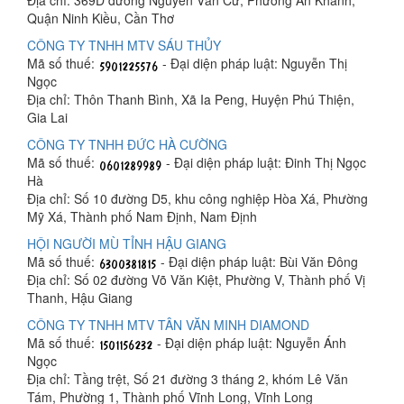
Địa chỉ: 369D đường Nguyễn Văn Cừ, Phường An Khánh,
Quận Ninh Kiều, Cần Thơ
CÔNG TY TNHH MTV SÁU THỦY
Mã số thuế:
- Đại diện pháp luật: Nguyễn Thị
Ngọc
Địa chỉ: Thôn Thanh Bình, Xã Ia Peng, Huyện Phú Thiện,
Gia Lai
CÔNG TY TNHH ĐỨC HÀ CƯỜNG
Mã số thuế:
- Đại diện pháp luật: Đinh Thị Ngọc
Hà
Địa chỉ: Số 10 đường D5, khu công nghiệp Hòa Xá, Phường
Mỹ Xá, Thành phố Nam Định, Nam Định
HỘI NGƯỜI MÙ TỈNH HẬU GIANG
Mã số thuế:
- Đại diện pháp luật: Bùi Văn Đông
Địa chỉ: Số 02 đường Võ Văn Kiệt, Phường V, Thành phố Vị
Thanh, Hậu Giang
CÔNG TY TNHH MTV TÂN VĂN MINH DIAMOND
Mã số thuế:
- Đại diện pháp luật: Nguyễn Ánh
Ngọc
Địa chỉ: Tầng trệt, Số 21 đường 3 tháng 2, khóm Lê Văn
Tám, Phường 1, Thành phố Vĩnh Long, Vĩnh Long