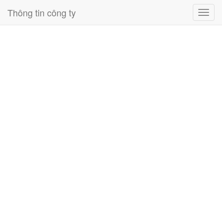
Thông tin công ty
Toggl
navig