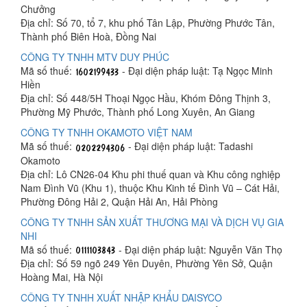
Chưởng
Địa chỉ: Số 70, tổ 7, khu phố Tân Lập, Phường Phước Tân,
Thành phố Biên Hoà, Đồng Nai
CÔNG TY TNHH MTV DUY PHÚC
Mã số thuế:
- Đại diện pháp luật: Tạ Ngọc Minh
Hiền
Địa chỉ: Số 448/5H Thoại Ngọc Hầu, Khóm Đông Thịnh 3,
Phường Mỹ Phước, Thành phố Long Xuyên, An Giang
CÔNG TY TNHH OKAMOTO VIỆT NAM
Mã số thuế:
- Đại diện pháp luật: Tadashi
Okamoto
Địa chỉ: Lô CN26-04 Khu phi thuế quan và Khu công nghiệp
Nam Đình Vũ (Khu 1), thuộc Khu Kinh tế Đình Vũ – Cát Hải,
Phường Đông Hải 2, Quận Hải An, Hải Phòng
CÔNG TY TNHH SẢN XUẤT THƯƠNG MẠI VÀ DỊCH VỤ GIA
NHI
Mã số thuế:
- Đại diện pháp luật: Nguyễn Văn Thọ
Địa chỉ: Số 59 ngõ 249 Yên Duyên, Phường Yên Sở, Quận
Hoàng Mai, Hà Nội
CÔNG TY TNHH XUẤT NHẬP KHẨU DAISYCO