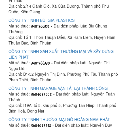
Vi Thảo
Địa chỉ: 2/14 Gành Gió, Xã Cửa Dương, Thành phố Phú
Quốc, Kiên Giang
CÔNG TY TNHH BÙI GIA PLASTICS
Mã số thuế:
- Đại diện pháp luật: Bùi Chung
Thương
Địa chỉ: Tổ 1, Thôn Thuận Điền, Xã Hàm Liêm, Huyện Hàm
Thuận Bắc, Bình Thuận
CÔNG TY TNHH SẢN XUẤT THƯƠNG MẠI VÀ XÂY DỰNG
LIÊN PHÁT
Mã số thuế:
- Đại diện pháp luật: Nguyễn Thị
Ngọc Liên
Địa chỉ: B1/52 Nguyễn Thị Định, Phường Phú Tài, Thành phố
Phan Thiết, Bình Thuận
CÔNG TY TNHH GARAGE VẬN TẢI ĐẠI THÀNH CÔNG
Mã số thuế:
- Đại diện pháp luật: Nguyễn Tuấn
Thành
Địa chỉ: I19A, tổ 5, khu phố 5, Phường Tân Hiệp, Thành phố
Biên Hoà, Đồng Nai
CÔNG TY TNHH THƯƠNG MẠI GỖ HOÀNG NAM PHÁT
Mã số thuế:
- Đại diện pháp luật: Nguyễn Duy