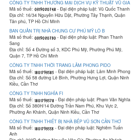
CÔNG TY TNHH THƯƠNG MẠI DỊCH VỤ KỸ THUẬT VŨ GIA
Mã số thuế:
- Đại diện pháp luật: Vũ Quốc Thanh
Địa chỉ: 16/34 Nguyễn Hữu Dật, Phường Tây Thạnh, Quận
Tân phú, TP Hồ Chí Minh
BAN QUẢN TRỊ NHÀ CHUNG CƯ PHÚ MỸ LÔ B
Mã số thuế:
- Đại diện pháp luật: Phan Thanh
Sang
Địa chỉ: Số 4 Đường số 3, KDC Phú Mỹ, Phường Phú Mỹ,
Quận 7, TP Hồ Chí Minh
CÔNG TY TNHH THỜI TRANG LÂM PHONG PIDO
Mã số thuế:
- Đại diện pháp luật: Lâm Minh Phong
Địa chỉ: Số 58 đường Lê Bình, Phường Hưng Lợi, Quận Ninh
Kiều, Cần Thơ
CÔNG TY TNHH NGHĨA FI
Mã số thuế:
- Đại diện pháp luật: Phạm Văn Nghĩa
Địa chỉ: Số 380H/14 Đường Trần Nam Phú, Khu Vực 2,
Phường An Khánh, Quận Ninh Kiều, Cần Thơ
CÔNG TY TNHH THIẾT BỊ NHÀ BẾP VŨ SƠN CẦN THƠ
Mã số thuế:
- Đại diện pháp luật: Nghiêm Tuấn
Anh