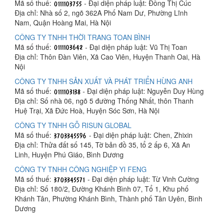
Mã số thuế:
- Đại diện pháp luật: Đồng Thị Cúc
Địa chỉ: Nhà số 2, ngõ 362A Phố Nam Dư, Phường Lĩnh
Nam, Quận Hoàng Mai, Hà Nội
CÔNG TY TNHH THỜI TRANG TOAN BÌNH
Mã số thuế:
- Đại diện pháp luật: Vũ Thị Toan
Địa chỉ: Thôn Đàn Viên, Xã Cao Viên, Huyện Thanh Oai, Hà
Nội
CÔNG TY TNHH SẢN XUẤT VÀ PHÁT TRIỂN HÙNG ANH
Mã số thuế:
- Đại diện pháp luật: Nguyễn Duy Hùng
Địa chỉ: Số nhà 06, ngõ 5 đường Thống Nhất, thôn Thanh
Huệ Trại, Xã Đức Hoà, Huyện Sóc Sơn, Hà Nội
CÔNG TY TNHH GỖ RISUN GLOBAL
Mã số thuế:
- Đại diện pháp luật: Chen, Zhixin
Địa chỉ: Thửa đất số 145, Tờ bản đồ 35, tổ 2 ấp 6, Xã An
Linh, Huyện Phú Giáo, Bình Dương
CÔNG TY TNHH CÔNG NGHIỆP YI FENG
Mã số thuế:
- Đại diện pháp luật: Từ Vinh Cường
Địa chỉ: Số 180/2, Đường Khánh Bình 07, Tổ 1, Khu phố
Khánh Tân, Phường Khánh Bình, Thành phố Tân Uyên, Bình
Dương