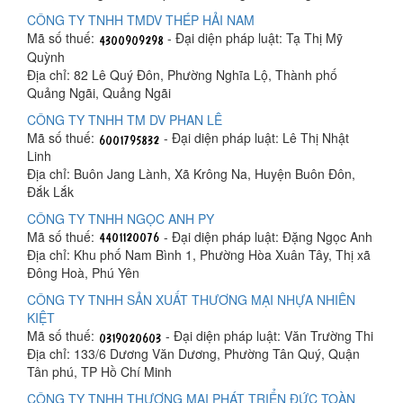
CÔNG TY TNHH TMDV THÉP HẢI NAM
Mã số thuế:
- Đại diện pháp luật: Tạ Thị Mỹ
Quỳnh
Địa chỉ: 82 Lê Quý Đôn, Phường Nghĩa Lộ, Thành phố
Quảng Ngãi, Quảng Ngãi
CÔNG TY TNHH TM DV PHAN LÊ
Mã số thuế:
- Đại diện pháp luật: Lê Thị Nhật
Linh
Địa chỉ: Buôn Jang Lành, Xã Krông Na, Huyện Buôn Đôn,
Đắk Lắk
CÔNG TY TNHH NGỌC ANH PY
Mã số thuế:
- Đại diện pháp luật: Đặng Ngọc Anh
Địa chỉ: Khu phố Nam Bình 1, Phường Hòa Xuân Tây, Thị xã
Đông Hoà, Phú Yên
CÔNG TY TNHH SẢN XUẤT THƯƠNG MẠI NHỰA NHIÊN
KIỆT
Mã số thuế:
- Đại diện pháp luật: Văn Trường Thi
Địa chỉ: 133/6 Dương Văn Dương, Phường Tân Quý, Quận
Tân phú, TP Hồ Chí Minh
CÔNG TY TNHH THƯƠNG MẠI PHÁT TRIỂN ĐỨC TOÀN