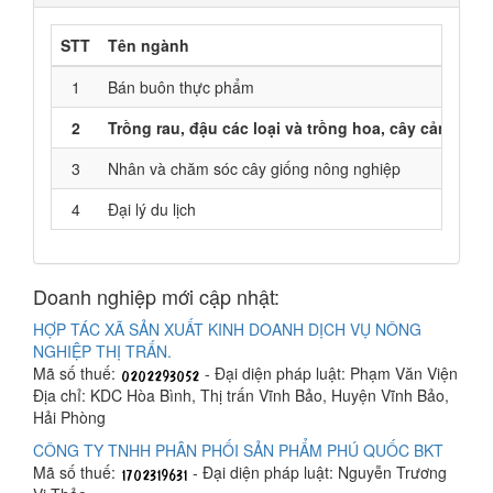
STT
Tên ngành
1
Bán buôn thực phẩm
2
Trồng rau, đậu các loại và trồng hoa, cây cảnh
A0
3
Nhân và chăm sóc cây giống nông nghiệp
4
Đại lý du lịch
Doanh nghiệp mới cập nhật:
HỢP TÁC XÃ SẢN XUẤT KINH DOANH DỊCH VỤ NÔNG
NGHIỆP THỊ TRẤN.
Mã số thuế:
- Đại diện pháp luật: Phạm Văn Viện
Địa chỉ: KDC Hòa Bình, Thị trấn Vĩnh Bảo, Huyện Vĩnh Bảo,
Hải Phòng
CÔNG TY TNHH PHÂN PHỐI SẢN PHẨM PHÚ QUỐC BKT
Mã số thuế:
- Đại diện pháp luật: Nguyễn Trương