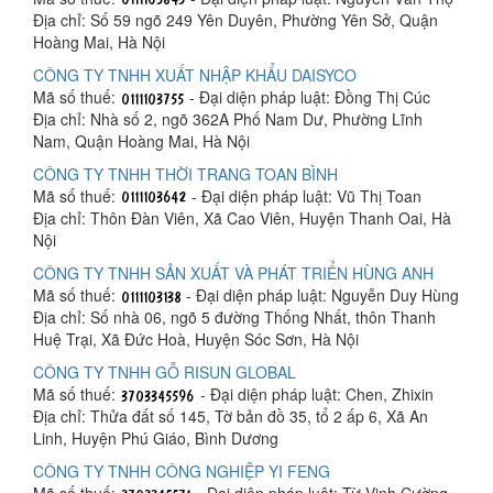
Địa chỉ: Số 59 ngõ 249 Yên Duyên, Phường Yên Sở, Quận
Hoàng Mai, Hà Nội
CÔNG TY TNHH XUẤT NHẬP KHẨU DAISYCO
Mã số thuế:
- Đại diện pháp luật: Đồng Thị Cúc
Địa chỉ: Nhà số 2, ngõ 362A Phố Nam Dư, Phường Lĩnh
Nam, Quận Hoàng Mai, Hà Nội
CÔNG TY TNHH THỜI TRANG TOAN BÌNH
Mã số thuế:
- Đại diện pháp luật: Vũ Thị Toan
Địa chỉ: Thôn Đàn Viên, Xã Cao Viên, Huyện Thanh Oai, Hà
Nội
CÔNG TY TNHH SẢN XUẤT VÀ PHÁT TRIỂN HÙNG ANH
Mã số thuế:
- Đại diện pháp luật: Nguyễn Duy Hùng
Địa chỉ: Số nhà 06, ngõ 5 đường Thống Nhất, thôn Thanh
Huệ Trại, Xã Đức Hoà, Huyện Sóc Sơn, Hà Nội
CÔNG TY TNHH GỖ RISUN GLOBAL
Mã số thuế:
- Đại diện pháp luật: Chen, Zhixin
Địa chỉ: Thửa đất số 145, Tờ bản đồ 35, tổ 2 ấp 6, Xã An
Linh, Huyện Phú Giáo, Bình Dương
CÔNG TY TNHH CÔNG NGHIỆP YI FENG
Mã số thuế:
- Đại diện pháp luật: Từ Vinh Cường