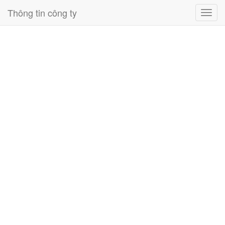
Thông tin công ty
Toggl
navig