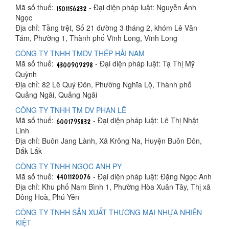
Mã số thuế:
- Đại diện pháp luật: Nguyễn Ánh
Ngọc
Địa chỉ: Tầng trệt, Số 21 đường 3 tháng 2, khóm Lê Văn
Tám, Phường 1, Thành phố Vĩnh Long, Vĩnh Long
CÔNG TY TNHH TMDV THÉP HẢI NAM
Mã số thuế:
- Đại diện pháp luật: Tạ Thị Mỹ
Quỳnh
Địa chỉ: 82 Lê Quý Đôn, Phường Nghĩa Lộ, Thành phố
Quảng Ngãi, Quảng Ngãi
CÔNG TY TNHH TM DV PHAN LÊ
Mã số thuế:
- Đại diện pháp luật: Lê Thị Nhật
Linh
Địa chỉ: Buôn Jang Lành, Xã Krông Na, Huyện Buôn Đôn,
Đắk Lắk
CÔNG TY TNHH NGỌC ANH PY
Mã số thuế:
- Đại diện pháp luật: Đặng Ngọc Anh
Địa chỉ: Khu phố Nam Bình 1, Phường Hòa Xuân Tây, Thị xã
Đông Hoà, Phú Yên
CÔNG TY TNHH SẢN XUẤT THƯƠNG MẠI NHỰA NHIÊN
KIỆT