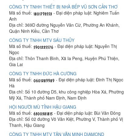
CÔNG TY TNHH THIẾT BỊ NHÀ BẾP VŨ SƠN CẦN THƠ
Mã số thuế:
- Đại diện pháp luật: Nghiêm Tuấn
Anh
Địa chỉ: 369D đường Nguyễn Văn Cừ, Phường An Khánh,
Quận Ninh Kiều, Cần Thơ
CÔNG TY TNHH MTV SÁU THỦY
Mã số thuế:
- Đại diện pháp luật: Nguyễn Thị
Ngọc
Địa chỉ: Thôn Thanh Bình, Xã Ia Peng, Huyện Phú Thiện,
Gia Lai
CÔNG TY TNHH ĐỨC HÀ CƯỜNG
Mã số thuế:
- Đại diện pháp luật: Đinh Thị Ngọc
Hà
Địa chỉ: Số 10 đường D5, khu công nghiệp Hòa Xá, Phường
Mỹ Xá, Thành phố Nam Định, Nam Định
HỘI NGƯỜI MÙ TỈNH HẬU GIANG
Mã số thuế:
- Đại diện pháp luật: Bùi Văn Đông
Địa chỉ: Số 02 đường Võ Văn Kiệt, Phường V, Thành phố Vị
Thanh, Hậu Giang
CÔNG TY TNHH MTV TÂN VĂN MINH DIAMOND