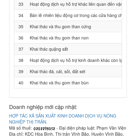
33
Hoạt động dịch vụ hỗ trợ khác liên quan đến vận tải
34
Bán lẻ nhiên liệu động cơ trong các cửa hàng chuyên 
35
Khai thác và thu gom than cứng
36
Khai thác và thu gom than non
37
Khai thác quặng sắt
38
Hoạt động dịch vụ hỗ trợ kinh doanh khác còn lại chư
39
Khai thác đá, cát, sỏi, đất sét
40
Khai thác và thu gom than bùn
Doanh nghiệp mới cập nhật:
HỢP TÁC XÃ SẢN XUẤT KINH DOANH DỊCH VỤ NÔNG
NGHIỆP THỊ TRẤN.
Mã số thuế:
- Đại diện pháp luật: Phạm Văn Viện
Địa chỉ: KDC Hòa Bình, Thị trấn Vĩnh Bảo, Huyện Vĩnh Bảo,