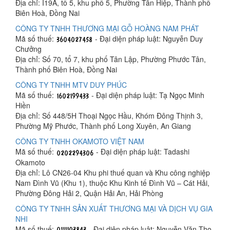
Địa chỉ: I19A, tổ 5, khu phố 5, Phường Tân Hiệp, Thành phố
Biên Hoà, Đồng Nai
CÔNG TY TNHH THƯƠNG MẠI GỖ HOÀNG NAM PHÁT
Mã số thuế:
- Đại diện pháp luật: Nguyễn Duy
Chưởng
Địa chỉ: Số 70, tổ 7, khu phố Tân Lập, Phường Phước Tân,
Thành phố Biên Hoà, Đồng Nai
CÔNG TY TNHH MTV DUY PHÚC
Mã số thuế:
- Đại diện pháp luật: Tạ Ngọc Minh
Hiền
Địa chỉ: Số 448/5H Thoại Ngọc Hầu, Khóm Đông Thịnh 3,
Phường Mỹ Phước, Thành phố Long Xuyên, An Giang
CÔNG TY TNHH OKAMOTO VIỆT NAM
Mã số thuế:
- Đại diện pháp luật: Tadashi
Okamoto
Địa chỉ: Lô CN26-04 Khu phi thuế quan và Khu công nghiệp
Nam Đình Vũ (Khu 1), thuộc Khu Kinh tế Đình Vũ – Cát Hải,
Phường Đông Hải 2, Quận Hải An, Hải Phòng
CÔNG TY TNHH SẢN XUẤT THƯƠNG MẠI VÀ DỊCH VỤ GIA
NHI
Mã số thuế:
- Đại diện pháp luật: Nguyễn Văn Thọ