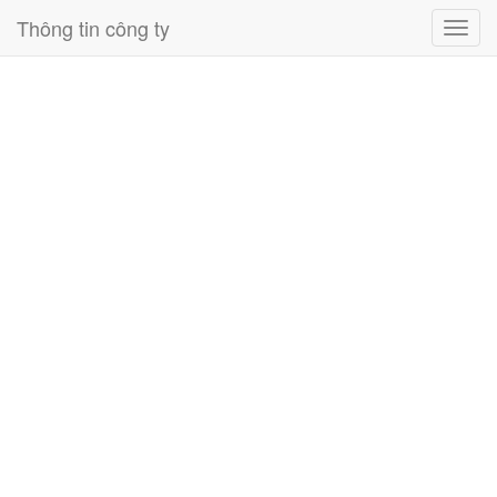
Thông tin công ty
Toggl
navig