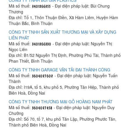
CÔNG TY TNHH BÙI GIA PLASTICS
Mã số thuế:
- Đại diện pháp luật: Bùi Chung
Thương
Địa chỉ: Tổ 1, Thôn Thuận Điền, Xã Hàm Liêm, Huyện Hàm
Thuận Bắc, Bình Thuận
CÔNG TY TNHH SẢN XUẤT THƯƠNG MẠI VÀ XÂY DỰNG
LIÊN PHÁT
Mã số thuế:
- Đại diện pháp luật: Nguyễn Thị
Ngọc Liên
Địa chỉ: B1/52 Nguyễn Thị Định, Phường Phú Tài, Thành phố
Phan Thiết, Bình Thuận
CÔNG TY TNHH GARAGE VẬN TẢI ĐẠI THÀNH CÔNG
Mã số thuế:
- Đại diện pháp luật: Nguyễn Tuấn
Thành
Địa chỉ: I19A, tổ 5, khu phố 5, Phường Tân Hiệp, Thành phố
Biên Hoà, Đồng Nai
CÔNG TY TNHH THƯƠNG MẠI GỖ HOÀNG NAM PHÁT
Mã số thuế:
- Đại diện pháp luật: Nguyễn Duy
Chưởng
Địa chỉ: Số 70, tổ 7, khu phố Tân Lập, Phường Phước Tân,
Thành phố Biên Hoà, Đồng Nai