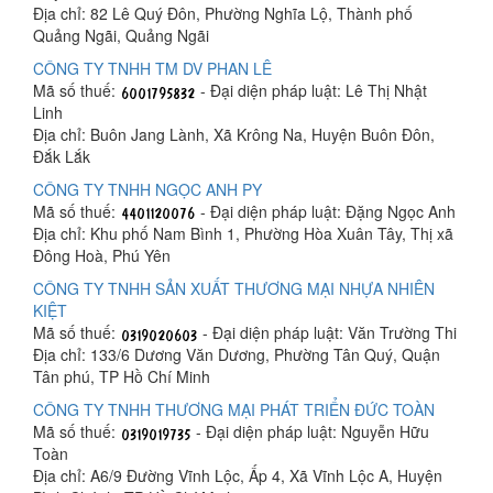
Địa chỉ: 82 Lê Quý Đôn, Phường Nghĩa Lộ, Thành phố
Quảng Ngãi, Quảng Ngãi
CÔNG TY TNHH TM DV PHAN LÊ
Mã số thuế:
- Đại diện pháp luật: Lê Thị Nhật
Linh
Địa chỉ: Buôn Jang Lành, Xã Krông Na, Huyện Buôn Đôn,
Đắk Lắk
CÔNG TY TNHH NGỌC ANH PY
Mã số thuế:
- Đại diện pháp luật: Đặng Ngọc Anh
Địa chỉ: Khu phố Nam Bình 1, Phường Hòa Xuân Tây, Thị xã
Đông Hoà, Phú Yên
CÔNG TY TNHH SẢN XUẤT THƯƠNG MẠI NHỰA NHIÊN
KIỆT
Mã số thuế:
- Đại diện pháp luật: Văn Trường Thi
Địa chỉ: 133/6 Dương Văn Dương, Phường Tân Quý, Quận
Tân phú, TP Hồ Chí Minh
CÔNG TY TNHH THƯƠNG MẠI PHÁT TRIỂN ĐỨC TOÀN
Mã số thuế:
- Đại diện pháp luật: Nguyễn Hữu
Toàn
Địa chỉ: A6/9 Đường Vĩnh Lộc, Ấp 4, Xã Vĩnh Lộc A, Huyện