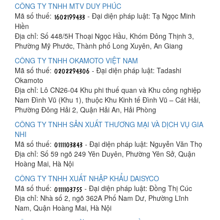
CÔNG TY TNHH MTV DUY PHÚC
Mã số thuế:
- Đại diện pháp luật: Tạ Ngọc Minh
Hiền
Địa chỉ: Số 448/5H Thoại Ngọc Hầu, Khóm Đông Thịnh 3,
Phường Mỹ Phước, Thành phố Long Xuyên, An Giang
CÔNG TY TNHH OKAMOTO VIỆT NAM
Mã số thuế:
- Đại diện pháp luật: Tadashi
Okamoto
Địa chỉ: Lô CN26-04 Khu phi thuế quan và Khu công nghiệp
Nam Đình Vũ (Khu 1), thuộc Khu Kinh tế Đình Vũ – Cát Hải,
Phường Đông Hải 2, Quận Hải An, Hải Phòng
CÔNG TY TNHH SẢN XUẤT THƯƠNG MẠI VÀ DỊCH VỤ GIA
NHI
Mã số thuế:
- Đại diện pháp luật: Nguyễn Văn Thọ
Địa chỉ: Số 59 ngõ 249 Yên Duyên, Phường Yên Sở, Quận
Hoàng Mai, Hà Nội
CÔNG TY TNHH XUẤT NHẬP KHẨU DAISYCO
Mã số thuế:
- Đại diện pháp luật: Đồng Thị Cúc
Địa chỉ: Nhà số 2, ngõ 362A Phố Nam Dư, Phường Lĩnh
Nam, Quận Hoàng Mai, Hà Nội