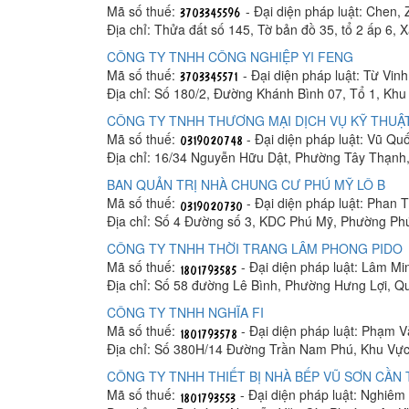
Mã số thuế:
- Đại diện pháp luật: Chen, 
Địa chỉ: Thửa đất số 145, Tờ bản đồ 35, tổ 2 ấp 6,
CÔNG TY TNHH CÔNG NGHIỆP YI FENG
Mã số thuế:
- Đại diện pháp luật: Từ Vin
Địa chỉ: Số 180/2, Đường Khánh Bình 07, Tổ 1, K
CÔNG TY TNHH THƯƠNG MẠI DỊCH VỤ KỸ THUẬT
Mã số thuế:
- Đại diện pháp luật: Vũ Q
Địa chỉ: 16/34 Nguyễn Hữu Dật, Phường Tây Thạnh
BAN QUẢN TRỊ NHÀ CHUNG CƯ PHÚ MỸ LÔ B
Mã số thuế:
- Đại diện pháp luật: Phan
Địa chỉ: Số 4 Đường số 3, KDC Phú Mỹ, Phường Ph
CÔNG TY TNHH THỜI TRANG LÂM PHONG PIDO
Mã số thuế:
- Đại diện pháp luật: Lâm M
Địa chỉ: Số 58 đường Lê Bình, Phường Hưng Lợi, Q
CÔNG TY TNHH NGHĨA FI
Mã số thuế:
- Đại diện pháp luật: Phạm 
Địa chỉ: Số 380H/14 Đường Trần Nam Phú, Khu Vực
CÔNG TY TNHH THIẾT BỊ NHÀ BẾP VŨ SƠN CẦN
Mã số thuế:
- Đại diện pháp luật: Nghiê