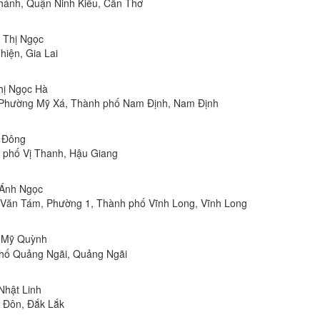
hánh, Quận Ninh Kiều, Cần Thơ
n Thị Ngọc
hiện, Gia Lai
Thị Ngọc Hà
, Phường Mỹ Xá, Thành phố Nam Định, Nam Định
n Đông
h phố Vị Thanh, Hậu Giang
 Ánh Ngọc
Lê Văn Tám, Phường 1, Thành phố Vĩnh Long, Vĩnh Long
ị Mỹ Quỳnh
phố Quảng Ngãi, Quảng Ngãi
 Nhật Linh
n Đôn, Đắk Lắk