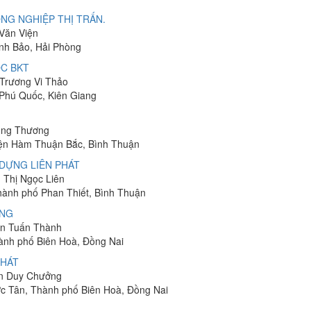
NG NGHIỆP THỊ TRẤN.
 Văn Viện
ĩnh Bảo, Hải Phòng
C BKT
 Trương Vi Thảo
 Phú Quốc, Kiên Giang
hung Thương
yện Hàm Thuận Bắc, Bình Thuận
DỰNG LIÊN PHÁT
n Thị Ngọc Liên
Thành phố Phan Thiết, Bình Thuận
ÔNG
yễn Tuấn Thành
hành phố Biên Hoà, Đồng Nai
PHÁT
ễn Duy Chưởng
ớc Tân, Thành phố Biên Hoà, Đồng Nai