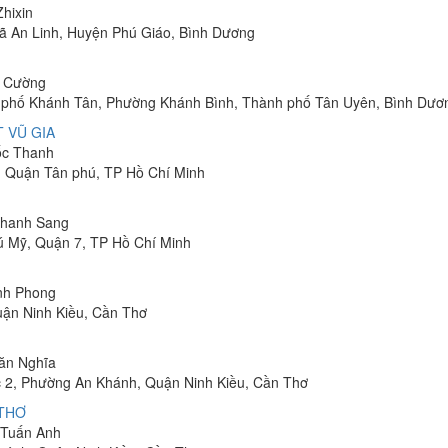
Zhixin
 Xã An Linh, Huyện Phú Giáo, Bình Dương
h Cường
hu phố Khánh Tân, Phường Khánh Bình, Thành phố Tân Uyên, Bình Dươ
 VŨ GIA
uốc Thanh
, Quận Tân phú, TP Hồ Chí Minh
 Thanh Sang
ú Mỹ, Quận 7, TP Hồ Chí Minh
inh Phong
uận Ninh Kiều, Cần Thơ
Văn Nghĩa
 2, Phường An Khánh, Quận Ninh Kiều, Cần Thơ
 THƠ
m Tuấn Anh