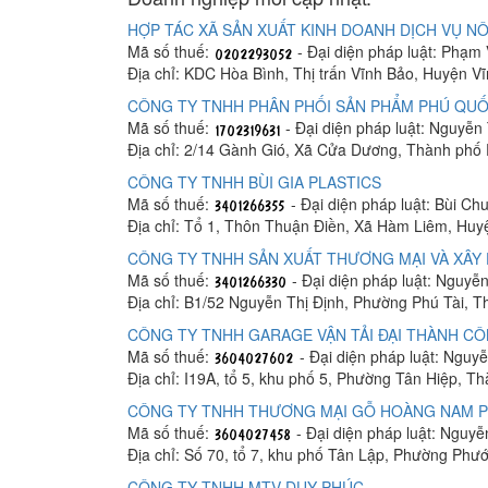
HỢP TÁC XÃ SẢN XUẤT KINH DOANH DỊCH VỤ NÔ
Mã số thuế:
- Đại diện pháp luật: Phạm
Địa chỉ: KDC Hòa Bình, Thị trấn Vĩnh Bảo, Huyện V
CÔNG TY TNHH PHÂN PHỐI SẢN PHẨM PHÚ QUỐ
Mã số thuế:
- Đại diện pháp luật: Nguyễn
Địa chỉ: 2/14 Gành Gió, Xã Cửa Dương, Thành phố
CÔNG TY TNHH BÙI GIA PLASTICS
Mã số thuế:
- Đại diện pháp luật: Bùi C
Địa chỉ: Tổ 1, Thôn Thuận Điền, Xã Hàm Liêm, Hu
CÔNG TY TNHH SẢN XUẤT THƯƠNG MẠI VÀ XÂY 
Mã số thuế:
- Đại diện pháp luật: Nguyễ
Địa chỉ: B1/52 Nguyễn Thị Định, Phường Phú Tài, 
CÔNG TY TNHH GARAGE VẬN TẢI ĐẠI THÀNH C
Mã số thuế:
- Đại diện pháp luật: Ngu
Địa chỉ: I19A, tổ 5, khu phố 5, Phường Tân Hiệp, T
CÔNG TY TNHH THƯƠNG MẠI GỖ HOÀNG NAM 
Mã số thuế:
- Đại diện pháp luật: Nguy
Địa chỉ: Số 70, tổ 7, khu phố Tân Lập, Phường Phư
CÔNG TY TNHH MTV DUY PHÚC