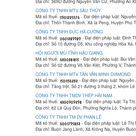
Địa chỉ: 369D đường Nguyễn Văn Cừ, Phường An K
CÔNG TY TNHH MTV SÁU THỦY
Mã số thuế:
- Đại diện pháp luật: Nguyễ
Địa chỉ: Thôn Thanh Bình, Xã Ia Peng, Huyện Phú T
CÔNG TY TNHH ĐỨC HÀ CƯỜNG
Mã số thuế:
- Đại diện pháp luật: Đinh 
Địa chỉ: Số 10 đường D5, khu công nghiệp Hòa Xá
HỘI NGƯỜI MÙ TỈNH HẬU GIANG
Mã số thuế:
- Đại diện pháp luật: Bùi Vă
Địa chỉ: Số 02 đường Võ Văn Kiệt, Phường V, Thàn
CÔNG TY TNHH MTV TÂN VĂN MINH DIAMOND
Mã số thuế:
- Đại diện pháp luật: Nguyễn
Địa chỉ: Tầng trệt, Số 21 đường 3 tháng 2, khóm 
CÔNG TY TNHH TMDV THÉP HẢI NAM
Mã số thuế:
- Đại diện pháp luật: Tạ Th
Địa chỉ: 82 Lê Quý Đôn, Phường Nghĩa Lộ, Thành 
CÔNG TY TNHH TM DV PHAN LÊ
Mã số thuế:
- Đại diện pháp luật: Lê Thị
Địa chỉ: Buôn Jang Lành, Xã Krông Na, Huyện Buô