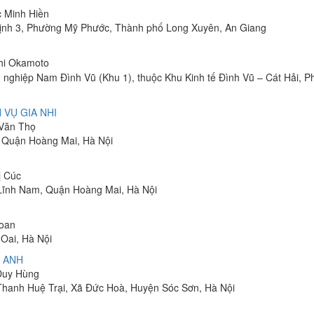
c Minh Hiền
ịnh 3, Phường Mỹ Phước, Thành phố Long Xuyên, An Giang
shi Okamoto
 nghiệp Nam Đình Vũ (Khu 1), thuộc Khu Kinh tế Đình Vũ – Cát Hải, 
 VỤ GIA NHI
 Văn Thọ
, Quận Hoàng Mai, Hà Nội
ị Cúc
Lĩnh Nam, Quận Hoàng Mai, Hà Nội
Toan
Oai, Hà Nội
 ANH
 Duy Hùng
 Thanh Huệ Trại, Xã Đức Hoà, Huyện Sóc Sơn, Hà Nội