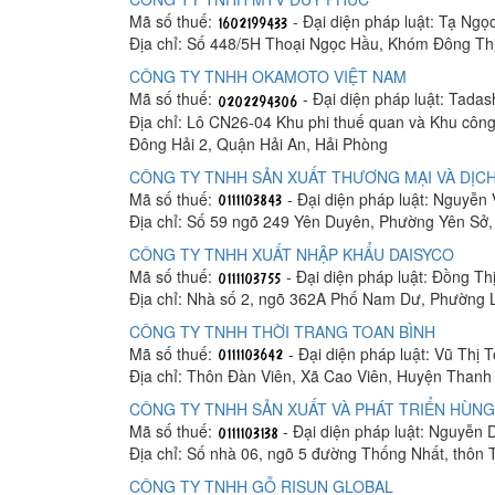
Mã số thuế:
- Đại diện pháp luật: Tạ Ngọ
Địa chỉ: Số 448/5H Thoại Ngọc Hầu, Khóm Đông Th
CÔNG TY TNHH OKAMOTO VIỆT NAM
Mã số thuế:
- Đại diện pháp luật: Tada
Địa chỉ: Lô CN26-04 Khu phi thuế quan và Khu công
Đông Hải 2, Quận Hải An, Hải Phòng
CÔNG TY TNHH SẢN XUẤT THƯƠNG MẠI VÀ DỊCH
Mã số thuế:
- Đại diện pháp luật: Nguyễn
Địa chỉ: Số 59 ngõ 249 Yên Duyên, Phường Yên Sở
CÔNG TY TNHH XUẤT NHẬP KHẨU DAISYCO
Mã số thuế:
- Đại diện pháp luật: Đồng Th
Địa chỉ: Nhà số 2, ngõ 362A Phố Nam Dư, Phường 
CÔNG TY TNHH THỜI TRANG TOAN BÌNH
Mã số thuế:
- Đại diện pháp luật: Vũ Thị 
Địa chỉ: Thôn Đàn Viên, Xã Cao Viên, Huyện Thanh 
CÔNG TY TNHH SẢN XUẤT VÀ PHÁT TRIỂN HÙNG
Mã số thuế:
- Đại diện pháp luật: Nguyễn
Địa chỉ: Số nhà 06, ngõ 5 đường Thống Nhất, thôn
CÔNG TY TNHH GỖ RISUN GLOBAL