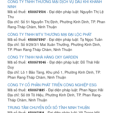
CÔNG TY TNHH THƯƠNG MẠI DỊCH VỤ DẦU KHÍ KHÁNH
NINH
Mã số thuế:
- Đại diện pháp luật: Nguyễn Thị Lệ
Thu
Địa chỉ: Số 51 Nguyễn Thị Định, Phường Kinh Dinh, TP. Phan
Rang-Tháp Chàm, Ninh Thuận
CÔNG TY TNHH MTV THƯƠNG MẠI ĐẠI LỘC PHÁT
Mã số thuế:
- Đại diện pháp luật: Tạ Ngọc Tuân
Địa chỉ: Số 9/29/3/1 Mai Xuân Thưởng, Phường Kinh Dinh,
TP. Phan Rang-Tháp Chàm, Ninh Thuận
CÔNG TY TNHH NHÀ HÀNG OXY GARDEN
Mã số thuế:
- Đại diện pháp luật: Đỗ Thái Hải
Duy
Địa chỉ: Lô 1 Bảo Tàng, Khu phố 1, Phường Kinh Dinh, TP.
Phan Rang-Tháp Chàm, Ninh Thuận
CÔNG TY CỔ PHẦN PHÁT TRIỂN CÔNG NGHIỆP ESG
Mã số thuế:
- Đại diện pháp luật: Phan Ngọc Hải
Địa chỉ: Số 09 Tô Hiệu, Phường Kinh Dinh, TP. Phan Rang-
Tháp Chàm, Ninh Thuận
TRUNG TÂM CHUYỂN ĐỔI SỐ TỈNH NINH THUẬN
Mã số thuế:
- Đại diện pháp luật: Võ Trọng Hải