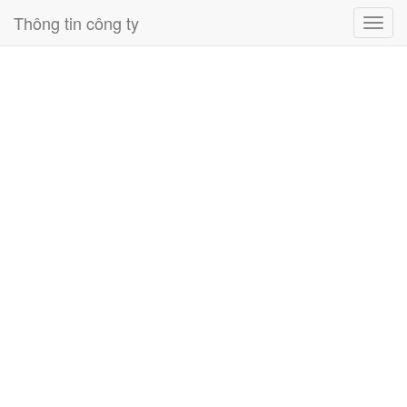
Thông tin công ty
Toggl
navig