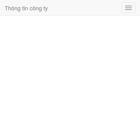
Thông tin công ty
Toggl
navig