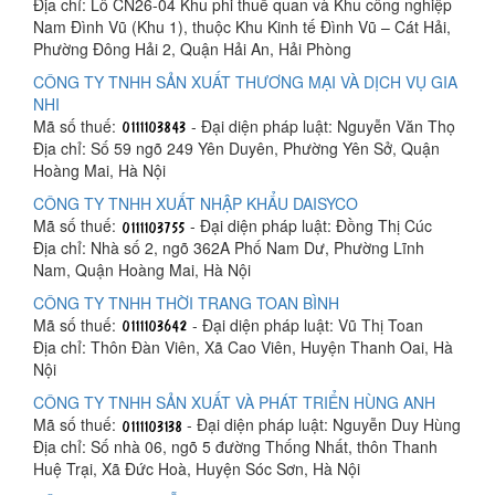
Địa chỉ: Lô CN26-04 Khu phi thuế quan và Khu công nghiệp
Nam Đình Vũ (Khu 1), thuộc Khu Kinh tế Đình Vũ – Cát Hải,
Phường Đông Hải 2, Quận Hải An, Hải Phòng
CÔNG TY TNHH SẢN XUẤT THƯƠNG MẠI VÀ DỊCH VỤ GIA
NHI
Mã số thuế:
- Đại diện pháp luật: Nguyễn Văn Thọ
Địa chỉ: Số 59 ngõ 249 Yên Duyên, Phường Yên Sở, Quận
Hoàng Mai, Hà Nội
CÔNG TY TNHH XUẤT NHẬP KHẨU DAISYCO
Mã số thuế:
- Đại diện pháp luật: Đồng Thị Cúc
Địa chỉ: Nhà số 2, ngõ 362A Phố Nam Dư, Phường Lĩnh
Nam, Quận Hoàng Mai, Hà Nội
CÔNG TY TNHH THỜI TRANG TOAN BÌNH
Mã số thuế:
- Đại diện pháp luật: Vũ Thị Toan
Địa chỉ: Thôn Đàn Viên, Xã Cao Viên, Huyện Thanh Oai, Hà
Nội
CÔNG TY TNHH SẢN XUẤT VÀ PHÁT TRIỂN HÙNG ANH
Mã số thuế:
- Đại diện pháp luật: Nguyễn Duy Hùng
Địa chỉ: Số nhà 06, ngõ 5 đường Thống Nhất, thôn Thanh
Huệ Trại, Xã Đức Hoà, Huyện Sóc Sơn, Hà Nội