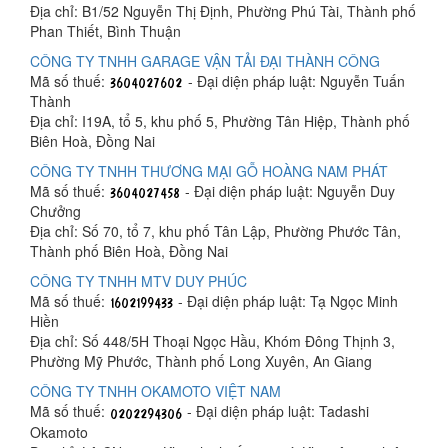
Địa chỉ: B1/52 Nguyễn Thị Định, Phường Phú Tài, Thành phố
Phan Thiết, Bình Thuận
CÔNG TY TNHH GARAGE VẬN TẢI ĐẠI THÀNH CÔNG
Mã số thuế:
- Đại diện pháp luật: Nguyễn Tuấn
Thành
Địa chỉ: I19A, tổ 5, khu phố 5, Phường Tân Hiệp, Thành phố
Biên Hoà, Đồng Nai
CÔNG TY TNHH THƯƠNG MẠI GỖ HOÀNG NAM PHÁT
Mã số thuế:
- Đại diện pháp luật: Nguyễn Duy
Chưởng
Địa chỉ: Số 70, tổ 7, khu phố Tân Lập, Phường Phước Tân,
Thành phố Biên Hoà, Đồng Nai
CÔNG TY TNHH MTV DUY PHÚC
Mã số thuế:
- Đại diện pháp luật: Tạ Ngọc Minh
Hiền
Địa chỉ: Số 448/5H Thoại Ngọc Hầu, Khóm Đông Thịnh 3,
Phường Mỹ Phước, Thành phố Long Xuyên, An Giang
CÔNG TY TNHH OKAMOTO VIỆT NAM
Mã số thuế:
- Đại diện pháp luật: Tadashi
Okamoto