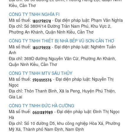
Kiều, Cần Thơ
CÔNG TY TNHH NGHĨA FI
Mã số thuế:
- Đại diện pháp luật: Phạm Văn Nghĩa
Địa chỉ: Số 380H/14 Đường Trần Nam Phú, Khu Vực 2,
Phường An Khánh, Quận Ninh Kiều, Cần Thơ
CÔNG TY TNHH THIẾT BỊ NHÀ BẾP VŨ SƠN CẦN THƠ
Mã số thuế:
- Đại diện pháp luật: Nghiêm Tuấn
Anh
Địa chỉ: 369D đường Nguyễn Văn Cừ, Phường An Khánh,
Quận Ninh Kiều, Cần Thơ
CÔNG TY TNHH MTV SÁU THỦY
Mã số thuế:
- Đại diện pháp luật: Nguyễn Thị
Ngọc
Địa chỉ: Thôn Thanh Bình, Xã Ia Peng, Huyện Phú Thiện,
Gia Lai
CÔNG TY TNHH ĐỨC HÀ CƯỜNG
Mã số thuế:
- Đại diện pháp luật: Đinh Thị Ngọc
Hà
Địa chỉ: Số 10 đường D5, khu công nghiệp Hòa Xá, Phường
Mỹ Xá, Thành phố Nam Định, Nam Định