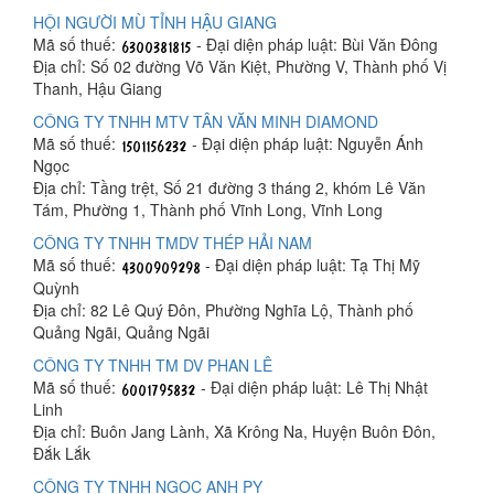
HỘI NGƯỜI MÙ TỈNH HẬU GIANG
Mã số thuế:
- Đại diện pháp luật: Bùi Văn Đông
Địa chỉ: Số 02 đường Võ Văn Kiệt, Phường V, Thành phố Vị
Thanh, Hậu Giang
CÔNG TY TNHH MTV TÂN VĂN MINH DIAMOND
Mã số thuế:
- Đại diện pháp luật: Nguyễn Ánh
Ngọc
Địa chỉ: Tầng trệt, Số 21 đường 3 tháng 2, khóm Lê Văn
Tám, Phường 1, Thành phố Vĩnh Long, Vĩnh Long
CÔNG TY TNHH TMDV THÉP HẢI NAM
Mã số thuế:
- Đại diện pháp luật: Tạ Thị Mỹ
Quỳnh
Địa chỉ: 82 Lê Quý Đôn, Phường Nghĩa Lộ, Thành phố
Quảng Ngãi, Quảng Ngãi
CÔNG TY TNHH TM DV PHAN LÊ
Mã số thuế:
- Đại diện pháp luật: Lê Thị Nhật
Linh
Địa chỉ: Buôn Jang Lành, Xã Krông Na, Huyện Buôn Đôn,
Đắk Lắk
CÔNG TY TNHH NGỌC ANH PY