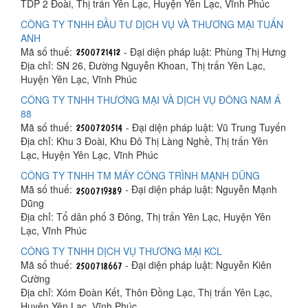
TDP 2 Đoài, Thị trấn Yên Lạc, Huyện Yên Lạc, Vĩnh Phúc
CÔNG TY TNHH ĐẦU TƯ DỊCH VỤ VÀ THƯƠNG MẠI TUẤN
ANH
Mã số thuế:
- Đại diện pháp luật: Phùng Thị Hưng
Địa chỉ: SN 26, Đường Nguyễn Khoan, Thị trấn Yên Lạc,
Huyện Yên Lạc, Vĩnh Phúc
CÔNG TY TNHH THƯƠNG MẠI VÀ DỊCH VỤ ĐÔNG NAM Á
88
Mã số thuế:
- Đại diện pháp luật: Vũ Trung Tuyến
Địa chỉ: Khu 3 Đoài, Khu Đô Thị Làng Nghề, Thị trấn Yên
Lạc, Huyện Yên Lạc, Vĩnh Phúc
CÔNG TY TNHH TM MÁY CÔNG TRÌNH MẠNH DŨNG
Mã số thuế:
- Đại diện pháp luật: Nguyễn Mạnh
Dũng
Địa chỉ: Tổ dân phố 3 Đông, Thị trấn Yên Lạc, Huyện Yên
Lạc, Vĩnh Phúc
CÔNG TY TNHH DỊCH VỤ THƯƠNG MẠI KCL
Mã số thuế:
- Đại diện pháp luật: Nguyễn Kiên
Cường
Địa chỉ: Xóm Đoàn Kết, Thôn Đồng Lạc, Thị trấn Yên Lạc,
Huyện Yên Lạc, Vĩnh Phúc