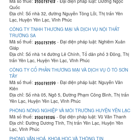
Mã số thuế:
- Đại diện pháp luật: Dương Ngọc
Quốc
Địa chỉ: Số nhà 32, đường Nguyễn Tông Lỗi, Thị trấn Yên
Lạc, Huyện Yên Lạc, Vĩnh Phúc
CÔNG TY TNHH THƯƠNG MẠI VÀ DỊCH VỤ NỘI THẤT
TRƯỜNG SA
Mã số thuế:
- Đại diện pháp luật: Nghiêm Xuân
Giáp
Địa chỉ: Số nhà 14 đường Lê Chính, Tổ dân phố 3 Đông, Thị
trấn Yên Lạc, Huyện Yên Lạc, Vĩnh Phúc
CÔNG TY CỔ PHẦN THƯƠNG MẠI VÀ DỊCH VỤ Ô TÔ SƠN
TÂY
Mã số thuế:
- Đại diện pháp luật: Nguyễn Văn
Kiên
Địa chỉ: Số nhà 05, Ngõ 5, Đường Phạm Công Bình, Thị trấn
Yên Lạc, Huyện Yên Lạc, Vĩnh Phúc
PHÒNG NÔNG NGHIỆP VÀ MÔI TRƯỜNG HUYỆN YÊN LẠC
Mã số thuế:
- Đại diện pháp luật: Vũ Văn Thanh
Địa chỉ: Đường Dương Tĩnh, Thị trấn Yên Lạc, Huyện Yên
Lạc, Vĩnh Phúc
PHÒNG VĂN HOÁ, KHOA HỌC VÀ THÔNG TIN