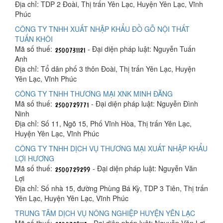
Địa chỉ: TDP 2 Đoài, Thị trấn Yên Lạc, Huyện Yên Lạc, Vĩnh
Phúc
CÔNG TY TNHH XUẤT NHẬP KHẨU ĐỒ GỖ NỘI THẤT
TUẤN KHÔI
Mã số thuế:
- Đại diện pháp luật: Nguyễn Tuấn
Anh
Địa chỉ: Tổ dân phố 3 thôn Đoài, Thị trấn Yên Lạc, Huyện
Yên Lạc, Vĩnh Phúc
CÔNG TY TNHH THƯƠNG MẠI XNK MINH ĐĂNG
Mã số thuế:
- Đại diện pháp luật: Nguyễn Đình
Ninh
Địa chỉ: Số 11, Ngõ 15, Phố Vĩnh Hòa, Thị trấn Yên Lạc,
Huyện Yên Lạc, Vĩnh Phúc
CÔNG TY TNHH DỊCH VỤ THƯƠNG MẠI XUẤT NHẬP KHẨU
LỢI HƯƠNG
Mã số thuế:
- Đại diện pháp luật: Nguyễn Văn
Lợi
Địa chỉ: Số nhà 15, đường Phùng Bá Kỳ, TDP 3 Tiên, Thị trấn
Yên Lạc, Huyện Yên Lạc, Vĩnh Phúc
TRUNG TÂM DỊCH VỤ NÔNG NGHIỆP HUYỆN YÊN LẠC
Mã số thuế:
- Đại diện pháp luật: Nguyễn Văn Lợi