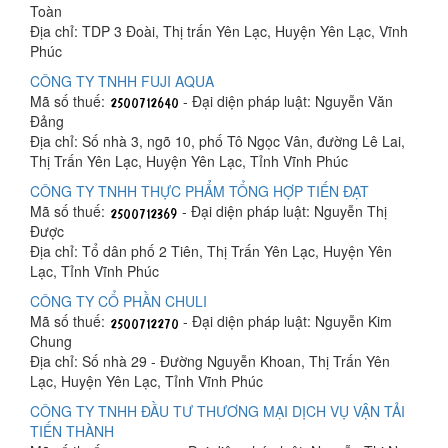
Toàn
Địa chỉ: TDP 3 Đoài, Thị trấn Yên Lạc, Huyện Yên Lạc, Vĩnh
Phúc
CÔNG TY TNHH FUJI AQUA
Mã số thuế:
- Đại diện pháp luật: Nguyễn Văn
Đảng
Địa chỉ: Số nhà 3, ngõ 10, phố Tô Ngọc Vân, đường Lê Lai,
Thị Trấn Yên Lạc, Huyện Yên Lạc, Tỉnh Vĩnh Phúc
CÔNG TY TNHH THỰC PHẨM TỔNG HỢP TIẾN ĐẠT
Mã số thuế:
- Đại diện pháp luật: Nguyễn Thị
Được
Địa chỉ: Tổ dân phố 2 Tiên, Thị Trấn Yên Lạc, Huyện Yên
Lạc, Tỉnh Vĩnh Phúc
CÔNG TY CỔ PHẦN CHULI
Mã số thuế:
- Đại diện pháp luật: Nguyễn Kim
Chung
Địa chỉ: Số nhà 29 - Đường Nguyễn Khoan, Thị Trấn Yên
Lạc, Huyện Yên Lạc, Tỉnh Vĩnh Phúc
CÔNG TY TNHH ĐẦU TƯ THƯƠNG MẠI DỊCH VỤ VẬN TẢI
TIẾN THÀNH