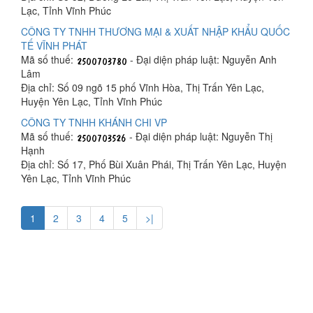
Lạc, Tỉnh Vĩnh Phúc
CÔNG TY TNHH THƯƠNG MẠI & XUẤT NHẬP KHẨU QUỐC
TẾ VĨNH PHÁT
Mã số thuế:
- Đại diện pháp luật: Nguyễn Anh
Lâm
Địa chỉ: Số 09 ngõ 15 phố Vĩnh Hòa, Thị Trấn Yên Lạc,
Huyện Yên Lạc, Tỉnh Vĩnh Phúc
CÔNG TY TNHH KHÁNH CHI VP
Mã số thuế:
- Đại diện pháp luật: Nguyễn Thị
Hạnh
Địa chỉ: Số 17, Phố Bùi Xuân Phái, Thị Trấn Yên Lạc, Huyện
Yên Lạc, Tỉnh Vĩnh Phúc
1
2
3
4
5
>|