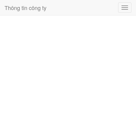
Thông tin công ty
Toggl
navig