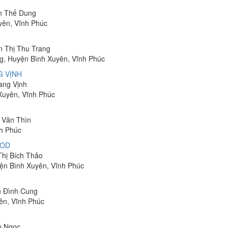
ễn Thế Dung
yên, Vĩnh Phúc
n Thị Thu Trang
ng, Huyện Bình Xuyên, Vĩnh Phúc
G VỊNH
ang Vịnh
 Xuyên, Vĩnh Phúc
n Văn Thìn
nh Phúc
OOD
Thị Bích Thảo
yện Bình Xuyên, Vĩnh Phúc
n Đình Cung
ên, Vĩnh Phúc
ăn Ngọc