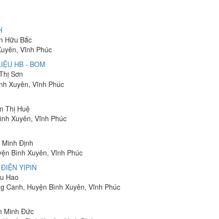
H
ễn Hữu Bắc
Xuyên, Vĩnh Phúc
IỆU HB - BOM
 Thị Sơn
ình Xuyên, Vĩnh Phúc
ễn Thị Huệ
Bình Xuyên, Vĩnh Phúc
g Minh Định
yện Bình Xuyên, Vĩnh Phúc
ĐIỆN YIPIN
Xu Hao
ơng Canh, Huyện Bình Xuyên, Vĩnh Phúc
ễn Minh Đức