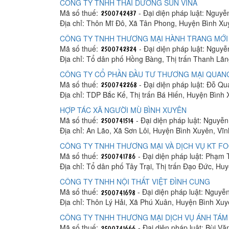
CÔNG TY TNHH THÁI DƯƠNG SUN VINA
Mã số thuế:
- Đại diện pháp luật: Nguy
Địa chỉ: Thôn Mĩ Đô, Xã Tân Phong, Huyện Bình Xu
CÔNG TY TNHH THƯƠNG MẠI HÀNH TRANG MỚI
Mã số thuế:
- Đại diện pháp luật: Nguyễ
Địa chỉ: Tổ dân phố Hồng Bàng, Thị trấn Thanh Lã
CÔNG TY CỔ PHẦN ĐẦU TƯ THƯƠNG MẠI QUAN
Mã số thuế:
- Đại diện pháp luật: Đỗ Qu
Địa chỉ: TDP Bắc Kế, Thị trấn Bá Hiến, Huyện Bình
HỢP TÁC XÃ NGƯỜI MÙ BÌNH XUYÊN
Mã số thuế:
- Đại diện pháp luật: Nguyễ
Địa chỉ: An Lão, Xã Sơn Lôi, Huyện Bình Xuyên, Vĩ
CÔNG TY TNHH THƯƠNG MẠI VÀ DỊCH VỤ KT F
Mã số thuế:
- Đại diện pháp luật: Phạm 
Địa chỉ: Tổ dân phố Tây Trại, Thị trấn Đạo Đức, Hu
CÔNG TY TNHH NỘI THẤT VIỆT ĐÌNH CUNG
Mã số thuế:
- Đại diện pháp luật: Nguyễ
Địa chỉ: Thôn Lý Hải, Xã Phú Xuân, Huyện Bình Xuy
CÔNG TY TNHH THƯƠNG MẠI DỊCH VỤ ÁNH TÁM
Mã số thuế:
- Đại diện pháp luật: Bùi V