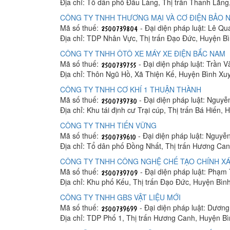
Địa chỉ: Tổ dân phố Đầu Làng, Thị trấn Thanh Lãn
CÔNG TY TNHH THƯƠNG MẠI VÀ CƠ ĐIỆN BẢO 
Mã số thuế:
- Đại diện pháp luật: Lê Q
Địa chỉ: TDP Nhân Vực, Thị trấn Đạo Đức, Huyện B
CÔNG TY TNHH ÔTÔ XE MÁY XE ĐIỆN BẮC NAM
Mã số thuế:
- Đại diện pháp luật: Trần 
Địa chỉ: Thôn Ngũ Hồ, Xã Thiện Kế, Huyện Bình Xu
CÔNG TY TNHH CƠ KHÍ 1 THUẬN THÀNH
Mã số thuế:
- Đại diện pháp luật: Nguy
Địa chỉ: Khu tái định cư Trại cúp, Thị trấn Bá Hiến
CÔNG TY TNHH TIẾN VỮNG
Mã số thuế:
- Đại diện pháp luật: Nguy
Địa chỉ: Tổ dân phố Đồng Nhất, Thị trấn Hương Ca
CÔNG TY TNHH CÔNG NGHỆ CHẾ TẠO CHÍNH XÁC
Mã số thuế:
- Đại diện pháp luật: Phạm 
Địa chỉ: Khu phố Kếu, Thị trấn Đạo Đức, Huyện Bìn
CÔNG TY TNHH GBS VẬT LIỆU MỚI
Mã số thuế:
- Đại diện pháp luật: Dươn
Địa chỉ: TDP Phố 1, Thị trấn Hương Canh, Huyện B