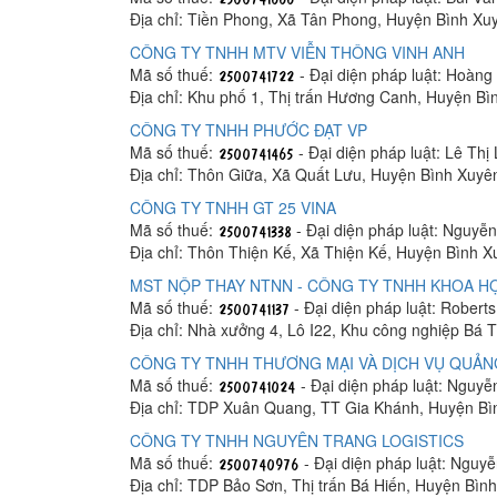
Địa chỉ: Tiền Phong, Xã Tân Phong, Huyện Bình Xu
CÔNG TY TNHH MTV VIỄN THÔNG VINH ANH
Mã số thuế:
- Đại diện pháp luật: Hoàn
Địa chỉ: Khu phố 1, Thị trấn Hương Canh, Huyện Bì
CÔNG TY TNHH PHƯỚC ĐẠT VP
Mã số thuế:
- Đại diện pháp luật: Lê Thị 
Địa chỉ: Thôn Giữa, Xã Quất Lưu, Huyện Bình Xuyê
CÔNG TY TNHH GT 25 VINA
Mã số thuế:
- Đại diện pháp luật: Nguyễ
Địa chỉ: Thôn Thiện Kế, Xã Thiện Kế, Huyện Bình X
MST NỘP THAY NTNN - CÔNG TY TNHH KHOA HỌ
Mã số thuế:
- Đại diện pháp luật: Robert
Địa chỉ: Nhà xưởng 4, Lô I22, Khu công nghiệp Bá
CÔNG TY TNHH THƯƠNG MẠI VÀ DỊCH VỤ QUẢN
Mã số thuế:
- Đại diện pháp luật: Nguyễ
Địa chỉ: TDP Xuân Quang, TT Gia Khánh, Huyện Bì
CÔNG TY TNHH NGUYÊN TRANG LOGISTICS
Mã số thuế:
- Đại diện pháp luật: Nguy
Địa chỉ: TDP Bảo Sơn, Thị trấn Bá Hiến, Huyện Bìn