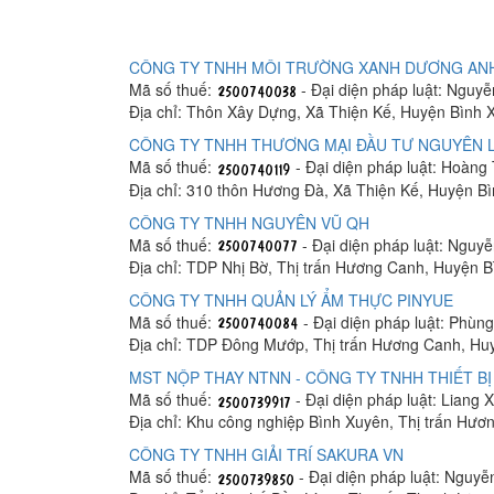
CÔNG TY TNHH MÔI TRƯỜNG XANH DƯƠNG AN
Mã số thuế:
- Đại diện pháp luật: Nguy
Địa chỉ: Thôn Xây Dựng, Xã Thiện Kế, Huyện Bình 
CÔNG TY TNHH THƯƠNG MẠI ĐẦU TƯ NGUYÊN L
Mã số thuế:
- Đại diện pháp luật: Hoàng
Địa chỉ: 310 thôn Hương Đà, Xã Thiện Kế, Huyện B
CÔNG TY TNHH NGUYÊN VŨ QH
Mã số thuế:
- Đại diện pháp luật: Nguy
Địa chỉ: TDP Nhị Bờ, Thị trấn Hương Canh, Huyện 
CÔNG TY TNHH QUẢN LÝ ẨM THỰC PINYUE
Mã số thuế:
- Đại diện pháp luật: Phùn
Địa chỉ: TDP Đông Mướp, Thị trấn Hương Canh, Hu
MST NỘP THAY NTNN - CÔNG TY TNHH THIẾT BỊ 
Mã số thuế:
- Đại diện pháp luật: Liang 
Địa chỉ: Khu công nghiệp Bình Xuyên, Thị trấn Hư
CÔNG TY TNHH GIẢI TRÍ SAKURA VN
Mã số thuế:
- Đại diện pháp luật: Nguy