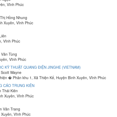
yên, Vĩnh Phúc
g Thị Hồng Nhung
nh Xuyên, Vĩnh Phúc
Liên
n, Vĩnh Phúc
n Văn Tùng
uyên, Vĩnh Phúc
C KỸ THUẬT QUANG ĐIỆN JINGHE (VIETNAM)
s Scott Wayne
 Thiện � Phân khu 1, Xã Thiện Kế, Huyện Bình Xuyên, Vĩnh Phúc
G CÁO TRUNG KIÊN
n Thái Kiên
nh Xuyên, Vĩnh Phúc
ễn Văn Trang
h Xuyên, Vĩnh Phúc