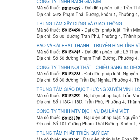
CÔNG TY TNHH BÁCH GIA KIM
Mã số thuế:
- Đại diện pháp luật: Trần T
Địa chỉ: 56/2 Phạm Thái Bường, khóm 1, Phường 4,
TRUNG TÂM XÂY DỰNG VÀ GIAO THÔNG
Mã số thuế:
- Đại diện pháp luật: Trần M
Địa chỉ: Số 80, đường Trần Phú, Phường 4, Thành 
BÁO VÀ ĐÀI PHÁT THANH - TRUYỀN HÌNH TỈNH V
Mã số thuế:
- Đại diện pháp luật: Lê Tha
Địa chỉ: Số 50 đường Phạm Thái Bường, Phường 4,
CÔNG TY TNHH NỘI THẤT - CHIẾU SÁNG 64 DE
Mã số thuế:
- Đại diện pháp luật: Nguyễ
Địa chỉ: Số 30 đường Trần Đại Nghĩa, Phường 4, T
TRUNG TÂM GIÁO DỤC THƯỜNG XUYÊN VĨNH L
Mã số thuế:
- Đại diện pháp luật: Trần V
Địa chỉ: Số 118C-118D, Trần Phú, Phường 4, Thành
CÔNG TY TNHH MTV DỊCH VỤ ĐẠI LÂM VIỆT
Mã số thuế:
- Đại diện pháp luật: Nguyễn
Địa chỉ: Số 101 đường Phạm Thái Bường, Khóm 1, 
TRUNG TÂM PHÁT TRIỂN QUỸ ĐẤT
Mã số thuế:
- Đại diện pháp luật: Phan Ph