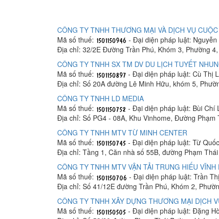
CÔNG TY TNHH THƯƠNG MẠI VÀ DỊCH VỤ CUỘC
Mã số thuế:
- Đại diện pháp luật: Nguyễ
Địa chỉ: 32/2E Đường Trần Phú, Khóm 3, Phường 4,
CÔNG TY TNHH SX TM DV DU LỊCH TUYẾT NHUN
Mã số thuế:
- Đại diện pháp luật: Cù Thị 
Địa chỉ: Số 20A đường Lê Minh Hữu, khóm 5, Phườ
CÔNG TY TNHH LD MEDIA
Mã số thuế:
- Đại diện pháp luật: Bùi Chí
Địa chỉ: Số PG4 - 08A, Khu Vinhome, Đường Phạm 
CÔNG TY TNHH MTV TỪ MINH CENTER
Mã số thuế:
- Đại diện pháp luật: Từ Quố
Địa chỉ: Tầng 1, Căn nhà số 55B, đường Phạm Thá
CÔNG TY TNHH MTV VẬN TẢI TRUNG HIẾU VĨNH
Mã số thuế:
- Đại diện pháp luật: Trần Th
Địa chỉ: Số 41/12E đường Trần Phú, Khóm 2, Phườn
CÔNG TY TNHH XÂY DỰNG THƯƠNG MẠI DỊCH V
Mã số thuế:
- Đại diện pháp luật: Đặng H