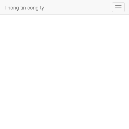
Thông tin công ty
Toggl
navig