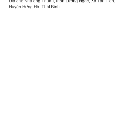
Địa chỉ: Nhà ông Thuận, thôn Lương Ngọc, Xã Tân Tiến,
Huyện Hưng Hà, Thái Bình