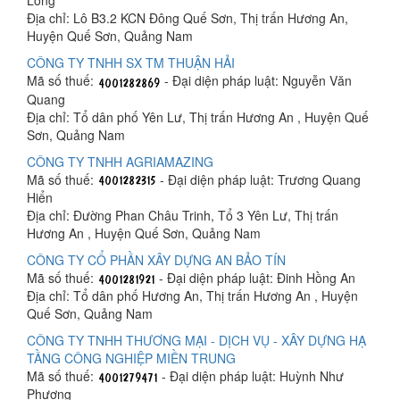
Long
Địa chỉ: Lô B3.2 KCN Đông Quế Sơn, Thị trấn Hương An,
Huyện Quế Sơn, Quảng Nam
CÔNG TY TNHH SX TM THUẬN HẢI
Mã số thuế:
- Đại diện pháp luật: Nguyễn Văn
Quang
Địa chỉ: Tổ dân phố Yên Lư, Thị trấn Hương An , Huyện Quế
Sơn, Quảng Nam
CÔNG TY TNHH AGRIAMAZING
Mã số thuế:
- Đại diện pháp luật: Trương Quang
Hiển
Địa chỉ: Đường Phan Châu Trinh, Tổ 3 Yên Lư, Thị trấn
Hương An , Huyện Quế Sơn, Quảng Nam
CÔNG TY CỔ PHẦN XÂY DỰNG AN BẢO TÍN
Mã số thuế:
- Đại diện pháp luật: Đinh Hồng An
Địa chỉ: Tổ dân phố Hương An, Thị trấn Hương An , Huyện
Quế Sơn, Quảng Nam
CÔNG TY TNHH THƯƠNG MẠI - DỊCH VỤ - XÂY DỰNG HẠ
TẦNG CÔNG NGHIỆP MIỀN TRUNG
Mã số thuế:
- Đại diện pháp luật: Huỳnh Như
Phượng