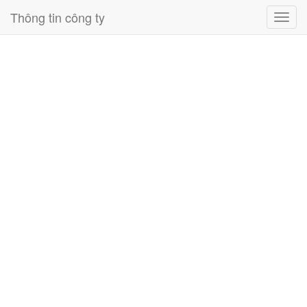
Thông tin công ty
Toggl
navig