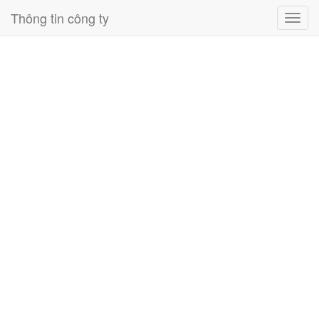
Thông tin công ty
Toggl
navig