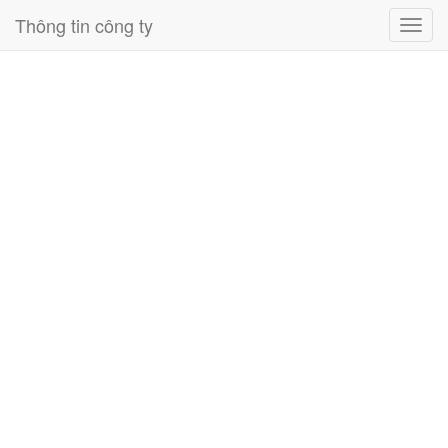
Thông tin công ty
Toggl
navig