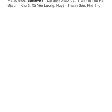
Mã số thuế:
- Đại diện pháp luật: Trần Thị Thu Hà
Địa chỉ: Khu 3, Xã Yên Lương, Huyện Thanh Sơn, Phú Thọ