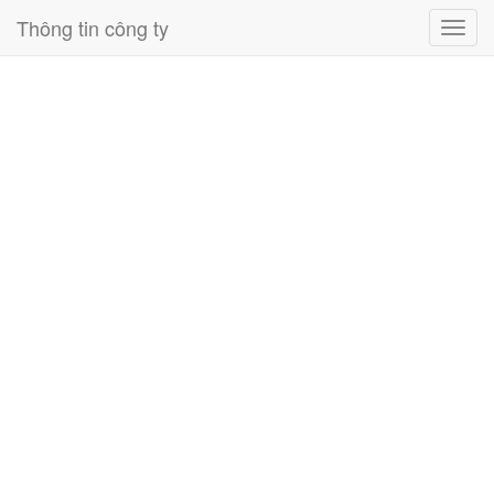
Thông tin công ty
Toggl
navig