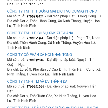
Hoa Lư, Tỉnh Ninh Bình
CÔNG TY TNHH THƯƠNG MẠI DỊCH VỤ QUANG PHONG
Mã số thuế:
- Đại diện pháp luật: Dương Công Tú
Địa chỉ: Đội 2, Thôn Hành Cung, Xã Ninh Thắng, Huyện Hoa
Lư, Tỉnh Ninh Bình
CÔNG TY TNHH DỊCH VỤ XNK ATE-HANA
Mã số thuế:
- Đại diện pháp luật: Phạm Thị Nhàn
Địa chỉ: Thôn Hành Cung, Xã Ninh Thắng, Huyện Hoa Lư,
Tỉnh Ninh Bình
CÔNG TY CỔ PHẦN XÃ HỘI NHÂN TÔNG
Mã số thuế:
- Đại diện pháp luật: Nguyễn Thị
Quỳnh Nga
Địa chỉ: Lô số 5, Khu dân cư Cửa Đình, Thôn Hành Cung, Xã
Ninh Thắng, Huyện Hoa Lư, Tỉnh Ninh Bình
CÔNG TY TNHH TM VÀ DV THÀNH ĐẠT
Mã số thuế:
- Đại diện pháp luật: Nguyễn Tiến
Đạt
Địa chỉ: Đội 8, ThônTuân Cáo, Xã Ninh Thắng, Huyện Hoa
Lư, Tỉnh Ninh Bình
CÔNG TY TNHH ĐẨU TƯ XÂY DỰNG VÀ DỊCH VỤ VẬN TẢI