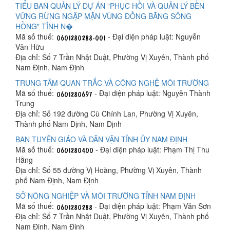
TIỂU BAN QUẢN LÝ DỰ ÁN "PHỤC HỒI VÀ QUẢN LÝ BỀN
VỮNG RỪNG NGẬP MẶN VÙNG ĐỒNG BẰNG SÔNG
HỒNG" TỈNH N�
Mã số thuế:
- Đại diện pháp luật: Nguyễn
Văn Hữu
Địa chỉ: Số 7 Trần Nhật Duật, Phường Vị Xuyên, Thành phố
Nam Định, Nam Định
TRUNG TÂM QUAN TRẮC VÀ CÔNG NGHỆ MÔI TRƯỜNG
Mã số thuế:
- Đại diện pháp luật: Nguyễn Thành
Trung
Địa chỉ: Số 192 đường Cù Chính Lan, Phường Vị Xuyên,
Thành phố Nam Định, Nam Định
BAN TUYÊN GIÁO VÀ DÂN VẬN TỈNH ỦY NAM ĐỊNH
Mã số thuế:
- Đại diện pháp luật: Phạm Thị Thu
Hằng
Địa chỉ: Số 55 đường Vị Hoàng, Phường Vị Xuyên, Thành
phố Nam Định, Nam Định
SỞ NÔNG NGHIỆP VÀ MÔI TRƯỜNG TỈNH NAM ĐỊNH
Mã số thuế:
- Đại diện pháp luật: Phạm Văn Sơn
Địa chỉ: Số 7 Trần Nhật Duật, Phường Vị Xuyên, Thành phố
Nam Định, Nam Định