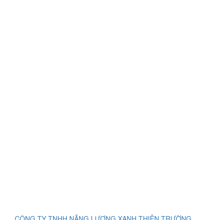
CÔNG TY TNHH NĂNG LƯỢNG XANH THIÊN TRƯỜNG