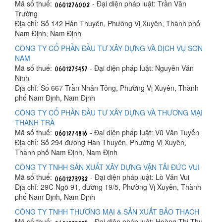
Mã số thuế:
- Đại diện pháp luật: Trần Văn
Trường
Địa chỉ: Số 142 Hàn Thuyên, Phường Vị Xuyên, Thành phố
Nam Định, Nam Định
CÔNG TY CỔ PHẦN ĐẦU TƯ XÂY DỰNG VÀ DỊCH VỤ SƠN
NAM
Mã số thuế:
- Đại diện pháp luật: Nguyễn Văn
Ninh
Địa chỉ: Số 667 Trần Nhân Tông, Phường Vị Xuyên, Thành
phố Nam Định, Nam Định
CÔNG TY CỔ PHẦN ĐẦU TƯ XÂY DỰNG VÀ THƯƠNG MẠI
THANH TRÀ
Mã số thuế:
- Đại diện pháp luật: Vũ Văn Tuyến
Địa chỉ: Số 294 đường Hàn Thuyên, Phường Vị Xuyên,
Thành phố Nam Định, Nam Định
CÔNG TY TNHH SẢN XUẤT XÂY DỰNG VẬN TẢI ĐỨC VUI
Mã số thuế:
- Đại diện pháp luật: Lò Văn Vui
Địa chỉ: 29C Ngõ 91, đường 19/5, Phường Vị Xuyên, Thành
phố Nam Định, Nam Định
CÔNG TY TNHH THƯƠNG MẠI & SẢN XUẤT BẢO THẠCH
Mã số thuế:
- Đại diện pháp luật: Hoàng Thị Thu