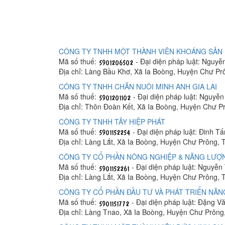
CÔNG TY TNHH MỘT THÀNH VIÊN KHOÁNG SẢN
Mã số thuế:
- Đại diện pháp luật: Nguy
Địa chỉ: Làng Bầu Khơ, Xã Ia Boòng, Huyện Chư Prô
CÔNG TY TNHH CHĂN NUÔI MINH ANH GIA LAI
Mã số thuế:
- Đại diện pháp luật: Nguyễ
Địa chỉ: Thôn Đoàn Kết, Xã Ia Boòng, Huyện Chư Pr
CÔNG TY TNHH TÂY HIỆP PHÁT
Mã số thuế:
- Đại diện pháp luật: Ðinh T
Địa chỉ: Làng Lắt, Xã Ia Boòng, Huyện Chư Prông, T
CÔNG TY CỔ PHẦN NÔNG NGHIỆP & NĂNG LƯỢ
Mã số thuế:
- Đại diện pháp luật: Nguyễn
Địa chỉ: Làng Lắt, Xã Ia Boòng, Huyện Chư Prông, T
CÔNG TY CỔ PHẦN ĐẦU TƯ VÀ PHÁT TRIỂN NĂ
Mã số thuế:
- Đại diện pháp luật: Ðặng V
Địa chỉ: Làng Tnao, Xã Ia Boòng, Huyện Chư Prông,