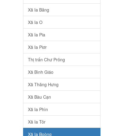
Xã Ia Băng
Xã Ia O
Xã Ia Pia
Xã Ia Piơr
Thị trấn Chư Prông
Xã Bình Giáo
Xã Thăng Hưng
Xã Bàu Cạn
Xã Ia Phìn
Xã Ia Tôr
Xã Ia Boòng