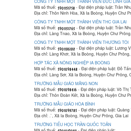
CÔNG TY TNHH MỘT THÀNH VIÊN ĐỨC LINH GIA 
Mã số thuế:
- Đại diện pháp luật: Trần N
Địa chỉ: Thôn Ninh Hòa, Xã Ia Boòng, Huyện Chư Pr
CÔNG TY TNHH MỘT THÀNH VIÊN THC GIA LAI
Mã số thuế:
- Đại diện pháp luật: Trần N
Địa chỉ: Làng Tnao, Xã Ia Boòng, Huyện Chư Prông,
CÔNG TY TNHH MỘT THÀNH VIÊN THƯƠNG TÔI
Mã số thuế:
- Đại diện pháp luật: Lương 
Địa chỉ: Làng Khơr, Xã Ia Boòng, Huyện Chư Prông,
HỢP TÁC XÃ NÔNG NGHIỆP IA BOÒNG
Mã số thuế:
- Đại diện pháp luật: Đỗ Tấ
Địa chỉ: Làng Sơr, Xã Ia Boòng, Huyện Chư Prông, G
TRƯỜNG MẪU GIÁO MĂNG NON
Mã số thuế:
- Đại diện pháp luật: Võ Thị
Địa chỉ: Thôn Đoàn Kết, Xã Ia Boòng, Huyện Chư Pr
TRƯỜNG MẪU GIÁO HÒA BÌNH
Mã số thuế:
- Đại diện pháp luật: Quàng
Địa chỉ: .`, Xã Ia Boòng, Huyện Chư Prông, Gia Lai
TRƯỜNG TIỂU HỌC TRẦN QUỐC TOẢN
Mã số thuế:
- Đại diện pháp luật: