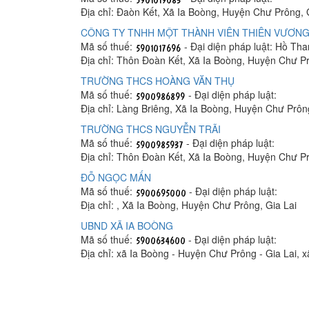
Địa chỉ: Đaòn Kết, Xã Ia Boòng, Huyện Chư Prông, 
CÔNG TY TNHH MỘT THÀNH VIÊN THIÊN VƯƠNG
Mã số thuế:
- Đại diện pháp luật: Hồ Th
Địa chỉ: Thôn Đoàn Kết, Xã Ia Boòng, Huyện Chư Pr
TRƯỜNG THCS HOÀNG VĂN THỤ
Mã số thuế:
- Đại diện pháp luật:
Địa chỉ: Làng Briêng, Xã Ia Boòng, Huyện Chư Prông
TRƯỜNG THCS NGUYỄN TRÃI
Mã số thuế:
- Đại diện pháp luật:
Địa chỉ: Thôn Đoàn Kết, Xã Ia Boòng, Huyện Chư Pr
ĐỖ NGỌC MẤN
Mã số thuế:
- Đại diện pháp luật:
Địa chỉ: , Xã Ia Boòng, Huyện Chư Prông, Gia Lai
UBND XÃ IA BOÒNG
Mã số thuế:
- Đại diện pháp luật:
Địa chỉ: xã Ia Boòng - Huyện Chư Prông - Gia Lai, 