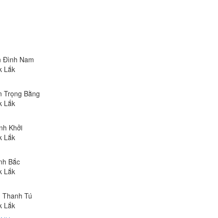
ễn Đình Nam
k Lắk
ễn Trọng Bằng
k Lắk
inh Khởi
k Lắk
Anh Bắc
k Lắk
n Thanh Tú
k Lắk