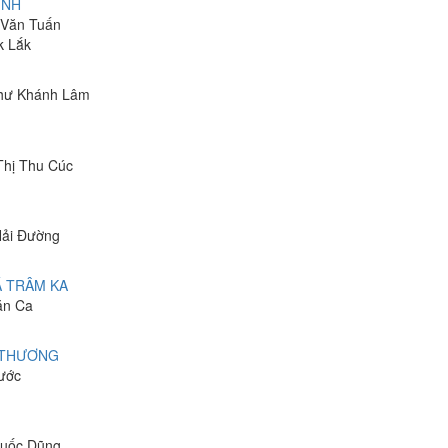
INH
n Văn Tuấn
k Lắk
 Như Khánh Lâm
Thị Thu Cúc
Hải Đường
Á TRÂM KA
Văn Ca
 THƯƠNG
hước
Quốc Dũng