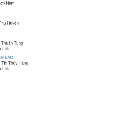
 Sơn Nam
ị Thu Huyền
n Thuận Tùng
k Lắk
ÊN BẢO
n Thị Thúy Hằng
k Lắk