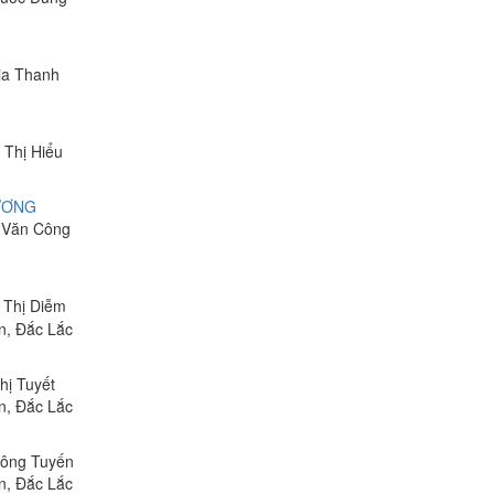
Gia Thanh
 Thị Hiểu
ƯƠNG
g Văn Công
n Thị Diễm
n, Đắc Lắc
hị Tuyết
n, Đắc Lắc
Công Tuyến
n, Đắc Lắc