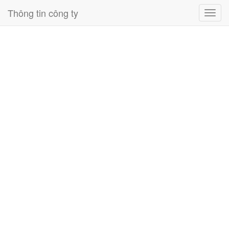
Thông tin công ty
Toggl
navig