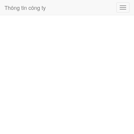
Thông tin công ty
Toggl
navig