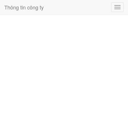
Thông tin công ty
Toggl
navig