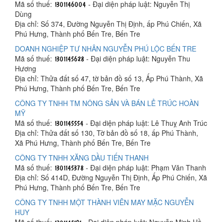
Mã số thuế:
- Đại diện pháp luật: Nguyễn Thị
Dùng
Địa chỉ: Số 374, Đường Nguyễn Thị Định, ấp Phú Chiến, Xã
Phú Hưng, Thành phố Bến Tre, Bến Tre
DOANH NGHIỆP TƯ NHÂN NGUYỄN PHÚ LỘC BẾN TRE
Mã số thuế:
- Đại diện pháp luật: Nguyễn Thu
Hương
Địa chỉ: Thửa đất số 47, tờ bản đồ số 13, Ấp Phú Thành, Xã
Phú Hưng, Thành phố Bến Tre, Bến Tre
CÔNG TY TNHH TM NÔNG SẢN VÀ BÁN LẺ TRÚC HOÀN
MỸ
Mã số thuế:
- Đại diện pháp luật: Lê Thuỵ Anh Trúc
Địa chỉ: Thửa đất số 130, Tờ bản đồ số 18, ấp Phú Thành,
Xã Phú Hưng, Thành phố Bến Tre, Bến Tre
CÔNG TY TNHH XĂNG DẦU TIẾN THANH
Mã số thuế:
- Đại diện pháp luật: Phạm Văn Thanh
Địa chỉ: Số 414D, Đường Nguyễn Thị Định, Ấp Phú Chiến, Xã
Phú Hưng, Thành phố Bến Tre, Bến Tre
CÔNG TY TNHH MỘT THÀNH VIÊN MAY MẶC NGUYỄN
HUY
Mã số thuế:
- Đại diện pháp luật: Nguyễn Minh Hồ