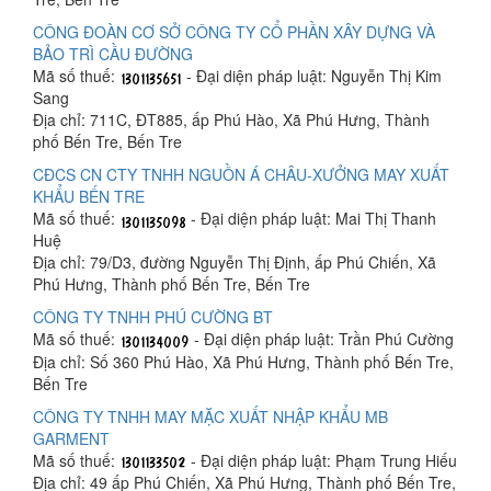
CÔNG ĐOÀN CƠ SỞ CÔNG TY CỔ PHẦN XÂY DỰNG VÀ
BẢO TRÌ CẦU ĐƯỜNG
Mã số thuế:
- Đại diện pháp luật: Nguyễn Thị Kim
Sang
Địa chỉ: 711C, ĐT885, ấp Phú Hào, Xã Phú Hưng, Thành
phố Bến Tre, Bến Tre
CĐCS CN CTY TNHH NGUỒN Á CHÂU-XƯỞNG MAY XUẤT
KHẨU BẾN TRE
Mã số thuế:
- Đại diện pháp luật: Mai Thị Thanh
Huệ
Địa chỉ: 79/D3, đường Nguyễn Thị Định, ấp Phú Chiến, Xã
Phú Hưng, Thành phố Bến Tre, Bến Tre
CÔNG TY TNHH PHÚ CƯỜNG BT
Mã số thuế:
- Đại diện pháp luật: Trần Phú Cường
Địa chỉ: Số 360 Phú Hào, Xã Phú Hưng, Thành phố Bến Tre,
Bến Tre
CÔNG TY TNHH MAY MẶC XUẤT NHẬP KHẨU MB
GARMENT
Mã số thuế:
- Đại diện pháp luật: Phạm Trung Hiếu
Địa chỉ: 49 ấp Phú Chiến, Xã Phú Hưng, Thành phố Bến Tre,