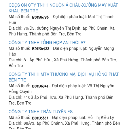
CĐCS CN CTY TNHH NGUỒN Á CHÂU-XƯỞNG MAY XUẤT
KHẨU BẾN TRE
Mã số thuế:
- Đại diện pháp luật: Mai Thị Thanh
Huệ
Địa chỉ: 79/D3, đường Nguyễn Thị Định, ấp Phú Chiến, Xã
Phú Hưng, Thành phố Bến Tre, Bến Tre
CÔNG TY TNHH TỔNG HỢP AN THỚI A7
Mã số thuế:
- Đại diện pháp luật: Nguyễn Mộng
Hào
Địa chỉ: 81 Ấp Phú Hữu, Xã Phú Hưng, Thành phố Bến Tre,
Bến Tre
CÔNG TY TNHH MTV THƯƠNG MẠI DỊCH VỤ HỒNG PHÁT
BẾN TRE
Mã số thuế:
- Đại diện pháp luật: Võ Thị Nguyễn
Hồng Quyên
Địa chỉ: 410B ấp Phú Hữu, Xã Phú Hưng, Thành phố Bến
Tre, Bến Tre
CÔNG TY TNHH TRẦN TUYÊN FS
Mã số thuế:
- Đại diện pháp luật: Hồ Thị Kiều Lý
Địa chỉ: 68A/3, ấp Phú Chánh, Xã Phú Hưng, Thành phố Bến
Tre, Bến Tre