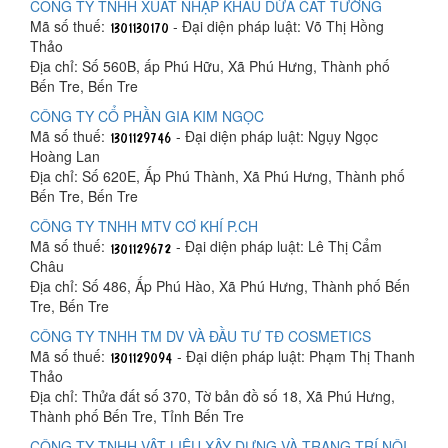
CÔNG TY TNHH XUẤT NHẬP KHẨU DỪA CÁT TƯỜNG
Mã số thuế:
- Đại diện pháp luật: Võ Thị Hồng
Thảo
Địa chỉ: Số 560B, ấp Phú Hữu, Xã Phú Hưng, Thành phố
Bến Tre, Bến Tre
CÔNG TY CỔ PHẦN GIA KIM NGỌC
Mã số thuế:
- Đại diện pháp luật: Ngụy Ngọc
Hoàng Lan
Địa chỉ: Số 620E, Ấp Phú Thành, Xã Phú Hưng, Thành phố
Bến Tre, Bến Tre
CÔNG TY TNHH MTV CƠ KHÍ P.CH
Mã số thuế:
- Đại diện pháp luật: Lê Thị Cẩm
Châu
Địa chỉ: Số 486, Ấp Phú Hào, Xã Phú Hưng, Thành phố Bến
Tre, Bến Tre
CÔNG TY TNHH TM DV VÀ ĐẦU TƯ TĐ COSMETICS
Mã số thuế:
- Đại diện pháp luật: Phạm Thị Thanh
Thảo
Địa chỉ: Thửa đất số 370, Tờ bản đồ số 18, Xã Phú Hưng,
Thành phố Bến Tre, Tỉnh Bến Tre
CÔNG TY TNHH VẬT LIỆU XÂY DỰNG VÀ TRANG TRÍ NỘI