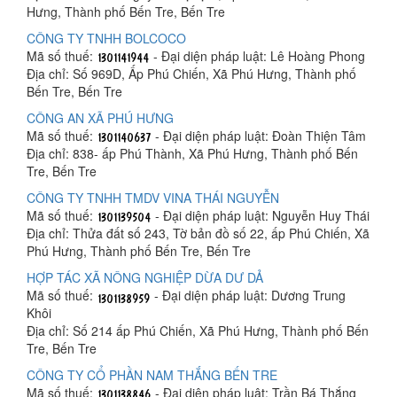
Hưng, Thành phố Bến Tre, Bến Tre
CÔNG TY TNHH BOLCOCO
Mã số thuế:
- Đại diện pháp luật: Lê Hoàng Phong
Địa chỉ: Số 969D, Ấp Phú Chiến, Xã Phú Hưng, Thành phố
Bến Tre, Bến Tre
CÔNG AN XÃ PHÚ HƯNG
Mã số thuế:
- Đại diện pháp luật: Đoàn Thiện Tâm
Địa chỉ: 838- ấp Phú Thành, Xã Phú Hưng, Thành phố Bến
Tre, Bến Tre
CÔNG TY TNHH TMDV VINA THÁI NGUYỄN
Mã số thuế:
- Đại diện pháp luật: Nguyễn Huy Thái
Địa chỉ: Thửa đất số 243, Tờ bản đồ số 22, ấp Phú Chiến, Xã
Phú Hưng, Thành phố Bến Tre, Bến Tre
HỢP TÁC XÃ NÔNG NGHIỆP DỪA DƯ DẢ
Mã số thuế:
- Đại diện pháp luật: Dương Trung
Khôi
Địa chỉ: Số 214 ấp Phú Chiến, Xã Phú Hưng, Thành phố Bến
Tre, Bến Tre
CÔNG TY CỔ PHẦN NAM THẮNG BẾN TRE
Mã số thuế:
- Đại diện pháp luật: Trần Bá Thắng