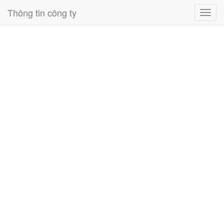
Thông tin công ty
Toggl
navig