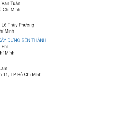
n Văn Tuấn
ồ Chí Minh
ễn Lê Thùy Phương
hí Minh
 XÂY DỰNG BẾN THÀNH
 Phi
hí Minh
 Lam
n 11, TP Hồ Chí Minh