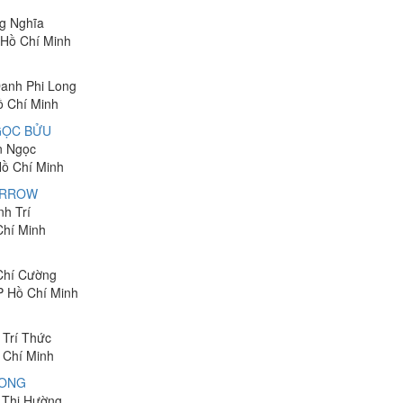
ng Nghĩa
 Hồ Chí Minh
Danh Phi Long
ồ Chí Minh
GỌC BỬU
n Ngọc
Hồ Chí Minh
ARROW
nh Trí
Chí Minh
 Chí Cường
P Hồ Chí Minh
 Trí Thức
 Chí Minh
HONG
n Thị Hường