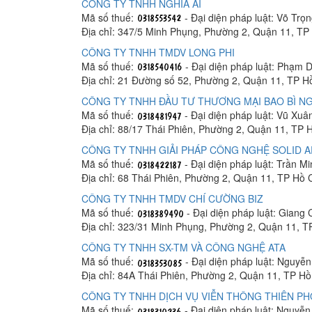
CÔNG TY TNHH NGHĨA AI
Mã số thuế:
- Đại diện pháp luật: Võ Trọ
Địa chỉ: 347/5 Minh Phụng, Phường 2, Quận 11, TP
CÔNG TY TNHH TMDV LONG PHI
Mã số thuế:
- Đại diện pháp luật: Phạm 
Địa chỉ: 21 Đường số 52, Phường 2, Quận 11, TP H
CÔNG TY TNHH ĐẦU TƯ THƯƠNG MẠI BAO BÌ N
Mã số thuế:
- Đại diện pháp luật: Vũ Xuâ
Địa chỉ: 88/17 Thái Phiên, Phường 2, Quận 11, TP 
CÔNG TY TNHH GIẢI PHÁP CÔNG NGHỆ SOLID 
Mã số thuế:
- Đại diện pháp luật: Trần Mi
Địa chỉ: 68 Thái Phiên, Phường 2, Quận 11, TP Hồ 
CÔNG TY TNHH TMDV CHÍ CƯỜNG BIZ
Mã số thuế:
- Đại diện pháp luật: Giang
Địa chỉ: 323/31 Minh Phụng, Phường 2, Quận 11, T
CÔNG TY TNHH SX-TM VÀ CÔNG NGHỆ ATA
Mã số thuế:
- Đại diện pháp luật: Nguyễn
Địa chỉ: 84A Thái Phiên, Phường 2, Quận 11, TP Hồ
CÔNG TY TNHH DỊCH VỤ VIỄN THÔNG THIÊN P
Mã số thuế:
- Đại diện pháp luật: Nguyễ