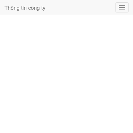
Thông tin công ty
Toggl
navig