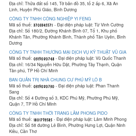
Địa chỉ: Thửa đất số 145, Tờ bản đồ 35, tổ 2 ấp 6, Xã An
Linh, Huyện Phú Giáo, Bình Dương
CÔNG TY TNHH CÔNG NGHIỆP YI FENG
Mã số thuế:
- Đại diện pháp luật: Từ Vinh Cường
Địa chỉ: Số 180/2, Đường Khánh Bình 07, Tổ 1, Khu phố
Khánh Tân, Phường Khánh Bình, Thành phố Tân Uyên, Bình
Dương
CÔNG TY TNHH THƯƠNG MẠI DỊCH VỤ KỸ THUẬT VŨ GIA
Mã số thuế:
- Đại diện pháp luật: Vũ Quốc Thanh
Địa chỉ: 16/34 Nguyễn Hữu Dật, Phường Tây Thạnh, Quận
Tân phú, TP Hồ Chí Minh
BAN QUẢN TRỊ NHÀ CHUNG CƯ PHÚ MỸ LÔ B
Mã số thuế:
- Đại diện pháp luật: Phan Thanh
Sang
Địa chỉ: Số 4 Đường số 3, KDC Phú Mỹ, Phường Phú Mỹ,
Quận 7, TP Hồ Chí Minh
CÔNG TY TNHH THỜI TRANG LÂM PHONG PIDO
Mã số thuế:
- Đại diện pháp luật: Lâm Minh Phong
Địa chỉ: Số 58 đường Lê Bình, Phường Hưng Lợi, Quận Ninh
Kiều, Cần Thơ