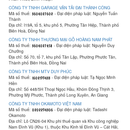
CÔNG TY TNHH GARAGE VẬN TẢI ĐẠI THÀNH CÔNG
Mã số thuế:
- Đại diện pháp luật: Nguyễn Tuấn
Thành
Địa chỉ: I19A, tổ 5, khu phố 5, Phường Tân Hiệp, Thành phố
Biên Hoà, Đồng Nai
CÔNG TY TNHH THƯƠNG MẠI GỖ HOÀNG NAM PHÁT
Mã số thuế:
- Đại diện pháp luật: Nguyễn Duy
Chưởng
Địa chỉ: Số 70, tổ 7, khu phố Tân Lập, Phường Phước Tân,
Thành phố Biên Hoà, Đồng Nai
CÔNG TY TNHH MTV DUY PHÚC
Mã số thuế:
- Đại diện pháp luật: Tạ Ngọc Minh
Hiền
Địa chỉ: Số 448/5H Thoại Ngọc Hầu, Khóm Đông Thịnh 3,
Phường Mỹ Phước, Thành phố Long Xuyên, An Giang
CÔNG TY TNHH OKAMOTO VIỆT NAM
Mã số thuế:
- Đại diện pháp luật: Tadashi
Okamoto
Địa chỉ: Lô CN26-04 Khu phi thuế quan và Khu công nghiệp
Nam Đình Vũ (Khu 1), thuộc Khu Kinh tế Đình Vũ – Cát Hải,