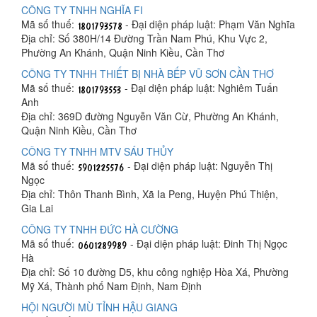
CÔNG TY TNHH NGHĨA FI
Mã số thuế:
- Đại diện pháp luật: Phạm Văn Nghĩa
Địa chỉ: Số 380H/14 Đường Trần Nam Phú, Khu Vực 2,
Phường An Khánh, Quận Ninh Kiều, Cần Thơ
CÔNG TY TNHH THIẾT BỊ NHÀ BẾP VŨ SƠN CẦN THƠ
Mã số thuế:
- Đại diện pháp luật: Nghiêm Tuấn
Anh
Địa chỉ: 369D đường Nguyễn Văn Cừ, Phường An Khánh,
Quận Ninh Kiều, Cần Thơ
CÔNG TY TNHH MTV SÁU THỦY
Mã số thuế:
- Đại diện pháp luật: Nguyễn Thị
Ngọc
Địa chỉ: Thôn Thanh Bình, Xã Ia Peng, Huyện Phú Thiện,
Gia Lai
CÔNG TY TNHH ĐỨC HÀ CƯỜNG
Mã số thuế:
- Đại diện pháp luật: Đinh Thị Ngọc
Hà
Địa chỉ: Số 10 đường D5, khu công nghiệp Hòa Xá, Phường
Mỹ Xá, Thành phố Nam Định, Nam Định
HỘI NGƯỜI MÙ TỈNH HẬU GIANG