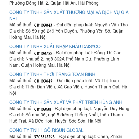
Phường Đông Hải 2, Quận Hải An, Hải Phòng
CÔNG TY TNHH SẢN XUẤT THƯƠNG MẠI VÀ DỊCH VỤ GIA
NHI
Mã số thuế:
- Đại diện pháp luật: Nguyễn Văn Thọ
Địa chỉ: Số 59 ngõ 249 Yên Duyên, Phường Yên Sở, Quận
Hoàng Mai, Hà Nội
CÔNG TY TNHH XUẤT NHẬP KHẨU DAISYCO
Mã số thuế:
- Đại diện pháp luật: Đồng Thị Cúc
Địa chỉ: Nhà số 2, ngõ 362A Phố Nam Dư, Phường Lĩnh
Nam, Quận Hoàng Mai, Hà Nội
CÔNG TY TNHH THỜI TRANG TOAN BÌNH
Mã số thuế:
- Đại diện pháp luật: Vũ Thị Toan
Địa chỉ: Thôn Đàn Viên, Xã Cao Viên, Huyện Thanh Oai, Hà
Nội
CÔNG TY TNHH SẢN XUẤT VÀ PHÁT TRIỂN HÙNG ANH
Mã số thuế:
- Đại diện pháp luật: Nguyễn Duy Hùng
Địa chỉ: Số nhà 06, ngõ 5 đường Thống Nhất, thôn Thanh
Huệ Trại, Xã Đức Hoà, Huyện Sóc Sơn, Hà Nội
CÔNG TY TNHH GỖ RISUN GLOBAL
Mã số thuế:
- Đại diện pháp luật: Chen, Zhixin