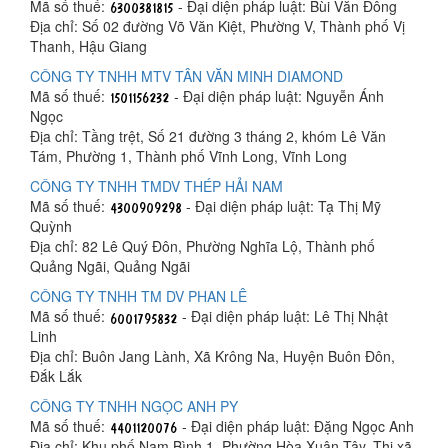
Mã số thuế:
- Đại diện pháp luật: Bùi Văn Đông
Địa chỉ: Số 02 đường Võ Văn Kiệt, Phường V, Thành phố Vị
Thanh, Hậu Giang
CÔNG TY TNHH MTV TÂN VĂN MINH DIAMOND
Mã số thuế:
- Đại diện pháp luật: Nguyễn Ánh
Ngọc
Địa chỉ: Tầng trệt, Số 21 đường 3 tháng 2, khóm Lê Văn
Tám, Phường 1, Thành phố Vĩnh Long, Vĩnh Long
CÔNG TY TNHH TMDV THÉP HẢI NAM
Mã số thuế:
- Đại diện pháp luật: Tạ Thị Mỹ
Quỳnh
Địa chỉ: 82 Lê Quý Đôn, Phường Nghĩa Lộ, Thành phố
Quảng Ngãi, Quảng Ngãi
CÔNG TY TNHH TM DV PHAN LÊ
Mã số thuế:
- Đại diện pháp luật: Lê Thị Nhật
Linh
Địa chỉ: Buôn Jang Lành, Xã Krông Na, Huyện Buôn Đôn,
Đắk Lắk
CÔNG TY TNHH NGỌC ANH PY
Mã số thuế:
- Đại diện pháp luật: Đặng Ngọc Anh
Địa chỉ: Khu phố Nam Bình 1, Phường Hòa Xuân Tây, Thị xã