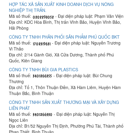
HỢP TÁC XÃ SẢN XUẤT KINH DOANH DỊCH VỤ NÔNG
NGHIỆP THỊ TRẤN.
Mã số thuế:
- Đại diện pháp luật: Phạm Văn Viện
Địa chỉ: KDC Hòa Bình, Thị trấn Vĩnh Bảo, Huyện Vĩnh Bảo,
Hải Phòng
CÔNG TY TNHH PHÂN PHỐI SẢN PHẨM PHÚ QUỐC BKT
Mã số thuế:
- Đại diện pháp luật: Nguyễn Trương
Vi Thảo
Địa chỉ: 2/14 Gành Gió, Xã Cửa Dương, Thành phố Phú
Quốc, Kiên Giang
CÔNG TY TNHH BÙI GIA PLASTICS
Mã số thuế:
- Đại diện pháp luật: Bùi Chung
Thương
Địa chỉ: Tổ 1, Thôn Thuận Điền, Xã Hàm Liêm, Huyện Hàm
Thuận Bắc, Bình Thuận
CÔNG TY TNHH SẢN XUẤT THƯƠNG MẠI VÀ XÂY DỰNG
LIÊN PHÁT
Mã số thuế:
- Đại diện pháp luật: Nguyễn Thị
Ngọc Liên
Địa chỉ: B1/52 Nguyễn Thị Định, Phường Phú Tài, Thành phố
Phan Thiết, Bình Thuận