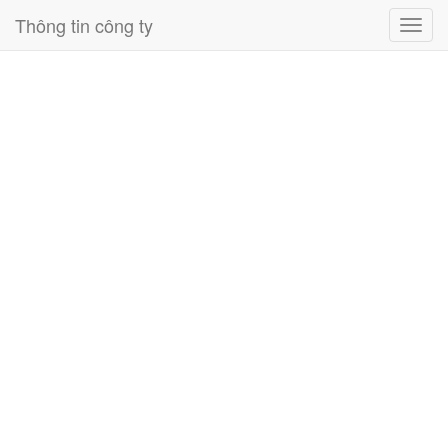
Thông tin công ty
Toggl
navig