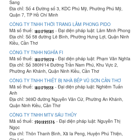
Sang
Địa chỉ: Số 4 Đường số 3, KDC Phú Mỹ, Phường Phú Mỹ,
Quận 7, TP Hồ Chí Minh
CÔNG TY TNHH THỜI TRANG LÂM PHONG PIDO
Mã số thuế:
- Đại diện pháp luật: Lâm Minh Phong
Địa chỉ: Số 58 đường Lê Bình, Phường Hưng Lợi, Quận Ninh
Kiều, Cần Thơ
CÔNG TY TNHH NGHĨA FI
Mã số thuế:
- Đại diện pháp luật: Phạm Văn Nghĩa
Địa chỉ: Số 380H/14 Đường Trần Nam Phú, Khu Vực 2,
Phường An Khánh, Quận Ninh Kiều, Cần Thơ
CÔNG TY TNHH THIẾT BỊ NHÀ BẾP VŨ SƠN CẦN THƠ
Mã số thuế:
- Đại diện pháp luật: Nghiêm Tuấn
Anh
Địa chỉ: 369D đường Nguyễn Văn Cừ, Phường An Khánh,
Quận Ninh Kiều, Cần Thơ
CÔNG TY TNHH MTV SÁU THỦY
Mã số thuế:
- Đại diện pháp luật: Nguyễn Thị
Ngọc
Địa chỉ: Thôn Thanh Bình, Xã Ia Peng, Huyện Phú Thiện,
Gia Lai