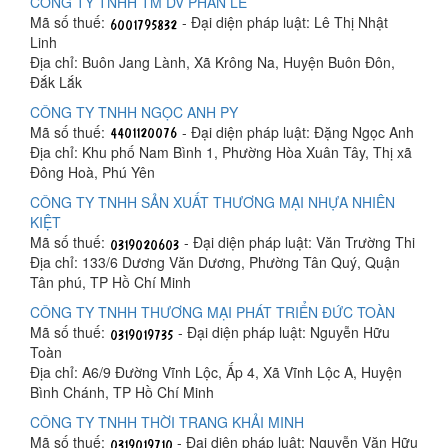
CÔNG TY TNHH TM DV PHAN LÊ
Mã số thuế:
- Đại diện pháp luật: Lê Thị Nhật
Linh
Địa chỉ: Buôn Jang Lành, Xã Krông Na, Huyện Buôn Đôn,
Đắk Lắk
CÔNG TY TNHH NGỌC ANH PY
Mã số thuế:
- Đại diện pháp luật: Đặng Ngọc Anh
Địa chỉ: Khu phố Nam Bình 1, Phường Hòa Xuân Tây, Thị xã
Đông Hoà, Phú Yên
CÔNG TY TNHH SẢN XUẤT THƯƠNG MẠI NHỰA NHIÊN
KIỆT
Mã số thuế:
- Đại diện pháp luật: Văn Trường Thi
Địa chỉ: 133/6 Dương Văn Dương, Phường Tân Quý, Quận
Tân phú, TP Hồ Chí Minh
CÔNG TY TNHH THƯƠNG MẠI PHÁT TRIỂN ĐỨC TOÀN
Mã số thuế:
- Đại diện pháp luật: Nguyễn Hữu
Toàn
Địa chỉ: A6/9 Đường Vĩnh Lộc, Ấp 4, Xã Vĩnh Lộc A, Huyện
Bình Chánh, TP Hồ Chí Minh
CÔNG TY TNHH THỜI TRANG KHẢI MINH
Mã số thuế:
- Đại diện pháp luật: Nguyễn Văn Hữu