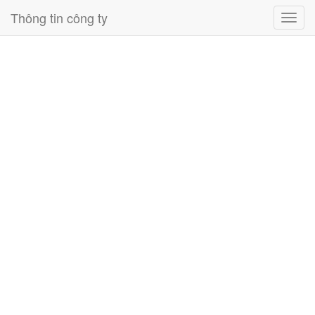
Thông tin công ty
Toggl
navig