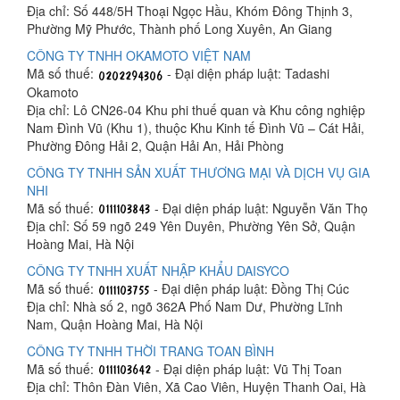
Địa chỉ: Số 448/5H Thoại Ngọc Hầu, Khóm Đông Thịnh 3,
Phường Mỹ Phước, Thành phố Long Xuyên, An Giang
CÔNG TY TNHH OKAMOTO VIỆT NAM
Mã số thuế:
- Đại diện pháp luật: Tadashi
Okamoto
Địa chỉ: Lô CN26-04 Khu phi thuế quan và Khu công nghiệp
Nam Đình Vũ (Khu 1), thuộc Khu Kinh tế Đình Vũ – Cát Hải,
Phường Đông Hải 2, Quận Hải An, Hải Phòng
CÔNG TY TNHH SẢN XUẤT THƯƠNG MẠI VÀ DỊCH VỤ GIA
NHI
Mã số thuế:
- Đại diện pháp luật: Nguyễn Văn Thọ
Địa chỉ: Số 59 ngõ 249 Yên Duyên, Phường Yên Sở, Quận
Hoàng Mai, Hà Nội
CÔNG TY TNHH XUẤT NHẬP KHẨU DAISYCO
Mã số thuế:
- Đại diện pháp luật: Đồng Thị Cúc
Địa chỉ: Nhà số 2, ngõ 362A Phố Nam Dư, Phường Lĩnh
Nam, Quận Hoàng Mai, Hà Nội
CÔNG TY TNHH THỜI TRANG TOAN BÌNH
Mã số thuế:
- Đại diện pháp luật: Vũ Thị Toan
Địa chỉ: Thôn Đàn Viên, Xã Cao Viên, Huyện Thanh Oai, Hà