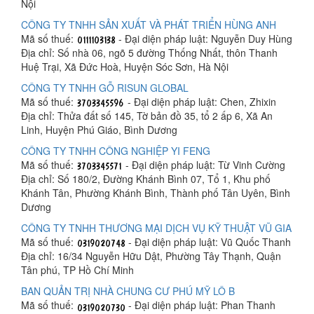
Nội
CÔNG TY TNHH SẢN XUẤT VÀ PHÁT TRIỂN HÙNG ANH
Mã số thuế:
- Đại diện pháp luật: Nguyễn Duy Hùng
Địa chỉ: Số nhà 06, ngõ 5 đường Thống Nhất, thôn Thanh
Huệ Trại, Xã Đức Hoà, Huyện Sóc Sơn, Hà Nội
CÔNG TY TNHH GỖ RISUN GLOBAL
Mã số thuế:
- Đại diện pháp luật: Chen, Zhixin
Địa chỉ: Thửa đất số 145, Tờ bản đồ 35, tổ 2 ấp 6, Xã An
Linh, Huyện Phú Giáo, Bình Dương
CÔNG TY TNHH CÔNG NGHIỆP YI FENG
Mã số thuế:
- Đại diện pháp luật: Từ Vinh Cường
Địa chỉ: Số 180/2, Đường Khánh Bình 07, Tổ 1, Khu phố
Khánh Tân, Phường Khánh Bình, Thành phố Tân Uyên, Bình
Dương
CÔNG TY TNHH THƯƠNG MẠI DỊCH VỤ KỸ THUẬT VŨ GIA
Mã số thuế:
- Đại diện pháp luật: Vũ Quốc Thanh
Địa chỉ: 16/34 Nguyễn Hữu Dật, Phường Tây Thạnh, Quận
Tân phú, TP Hồ Chí Minh
BAN QUẢN TRỊ NHÀ CHUNG CƯ PHÚ MỸ LÔ B
Mã số thuế:
- Đại diện pháp luật: Phan Thanh