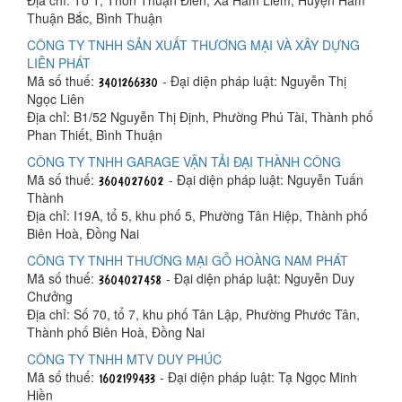
Địa chỉ: Tổ 1, Thôn Thuận Điền, Xã Hàm Liêm, Huyện Hàm
Thuận Bắc, Bình Thuận
CÔNG TY TNHH SẢN XUẤT THƯƠNG MẠI VÀ XÂY DỰNG
LIÊN PHÁT
Mã số thuế:
- Đại diện pháp luật: Nguyễn Thị
Ngọc Liên
Địa chỉ: B1/52 Nguyễn Thị Định, Phường Phú Tài, Thành phố
Phan Thiết, Bình Thuận
CÔNG TY TNHH GARAGE VẬN TẢI ĐẠI THÀNH CÔNG
Mã số thuế:
- Đại diện pháp luật: Nguyễn Tuấn
Thành
Địa chỉ: I19A, tổ 5, khu phố 5, Phường Tân Hiệp, Thành phố
Biên Hoà, Đồng Nai
CÔNG TY TNHH THƯƠNG MẠI GỖ HOÀNG NAM PHÁT
Mã số thuế:
- Đại diện pháp luật: Nguyễn Duy
Chưởng
Địa chỉ: Số 70, tổ 7, khu phố Tân Lập, Phường Phước Tân,
Thành phố Biên Hoà, Đồng Nai
CÔNG TY TNHH MTV DUY PHÚC
Mã số thuế:
- Đại diện pháp luật: Tạ Ngọc Minh
Hiền