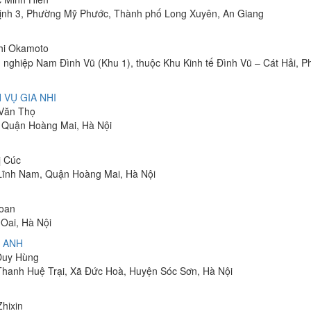
ịnh 3, Phường Mỹ Phước, Thành phố Long Xuyên, An Giang
shi Okamoto
 nghiệp Nam Đình Vũ (Khu 1), thuộc Khu Kinh tế Đình Vũ – Cát Hải, 
 VỤ GIA NHI
 Văn Thọ
, Quận Hoàng Mai, Hà Nội
ị Cúc
Lĩnh Nam, Quận Hoàng Mai, Hà Nội
Toan
Oai, Hà Nội
 ANH
 Duy Hùng
 Thanh Huệ Trại, Xã Đức Hoà, Huyện Sóc Sơn, Hà Nội
Zhixin