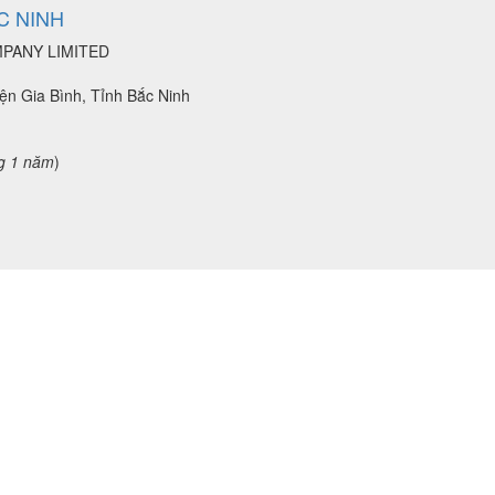
C NINH
MPANY LIMITED
ện Gia Bình, Tỉnh Bắc Ninh
g 1 năm
)