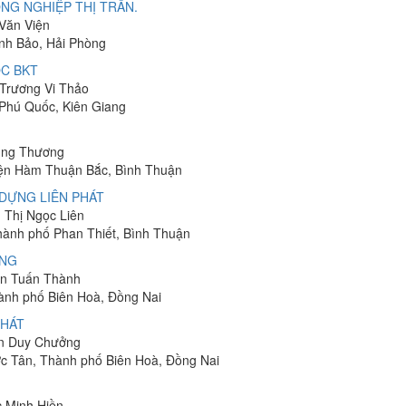
NG NGHIỆP THỊ TRẤN.
 Văn Viện
ĩnh Bảo, Hải Phòng
C BKT
 Trương Vi Thảo
 Phú Quốc, Kiên Giang
hung Thương
yện Hàm Thuận Bắc, Bình Thuận
DỰNG LIÊN PHÁT
n Thị Ngọc Liên
Thành phố Phan Thiết, Bình Thuận
ÔNG
yễn Tuấn Thành
hành phố Biên Hoà, Đồng Nai
PHÁT
ễn Duy Chưởng
ớc Tân, Thành phố Biên Hoà, Đồng Nai
c Minh Hiền