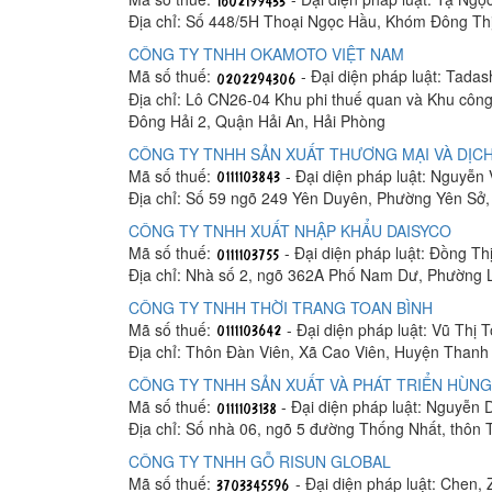
Địa chỉ: Số 448/5H Thoại Ngọc Hầu, Khóm Đông Th
CÔNG TY TNHH OKAMOTO VIỆT NAM
Mã số thuế:
- Đại diện pháp luật: Tada
Địa chỉ: Lô CN26-04 Khu phi thuế quan và Khu công
Đông Hải 2, Quận Hải An, Hải Phòng
CÔNG TY TNHH SẢN XUẤT THƯƠNG MẠI VÀ DỊCH
Mã số thuế:
- Đại diện pháp luật: Nguyễn
Địa chỉ: Số 59 ngõ 249 Yên Duyên, Phường Yên Sở
CÔNG TY TNHH XUẤT NHẬP KHẨU DAISYCO
Mã số thuế:
- Đại diện pháp luật: Đồng Th
Địa chỉ: Nhà số 2, ngõ 362A Phố Nam Dư, Phường 
CÔNG TY TNHH THỜI TRANG TOAN BÌNH
Mã số thuế:
- Đại diện pháp luật: Vũ Thị 
Địa chỉ: Thôn Đàn Viên, Xã Cao Viên, Huyện Thanh 
CÔNG TY TNHH SẢN XUẤT VÀ PHÁT TRIỂN HÙNG
Mã số thuế:
- Đại diện pháp luật: Nguyễn
Địa chỉ: Số nhà 06, ngõ 5 đường Thống Nhất, thôn
CÔNG TY TNHH GỖ RISUN GLOBAL
Mã số thuế:
- Đại diện pháp luật: Chen, 