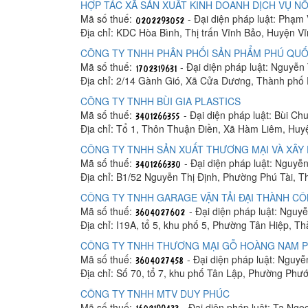
HỢP TÁC XÃ SẢN XUẤT KINH DOANH DỊCH VỤ NÔ
Mã số thuế:
- Đại diện pháp luật: Phạm
Địa chỉ: KDC Hòa Bình, Thị trấn Vĩnh Bảo, Huyện V
CÔNG TY TNHH PHÂN PHỐI SẢN PHẨM PHÚ QUỐ
Mã số thuế:
- Đại diện pháp luật: Nguyễn
Địa chỉ: 2/14 Gành Gió, Xã Cửa Dương, Thành phố
CÔNG TY TNHH BÙI GIA PLASTICS
Mã số thuế:
- Đại diện pháp luật: Bùi C
Địa chỉ: Tổ 1, Thôn Thuận Điền, Xã Hàm Liêm, Hu
CÔNG TY TNHH SẢN XUẤT THƯƠNG MẠI VÀ XÂY 
Mã số thuế:
- Đại diện pháp luật: Nguyễ
Địa chỉ: B1/52 Nguyễn Thị Định, Phường Phú Tài, 
CÔNG TY TNHH GARAGE VẬN TẢI ĐẠI THÀNH C
Mã số thuế:
- Đại diện pháp luật: Ngu
Địa chỉ: I19A, tổ 5, khu phố 5, Phường Tân Hiệp, T
CÔNG TY TNHH THƯƠNG MẠI GỖ HOÀNG NAM 
Mã số thuế:
- Đại diện pháp luật: Nguy
Địa chỉ: Số 70, tổ 7, khu phố Tân Lập, Phường Phư
CÔNG TY TNHH MTV DUY PHÚC
Mã số thuế:
- Đại diện pháp luật: Tạ Ngọ