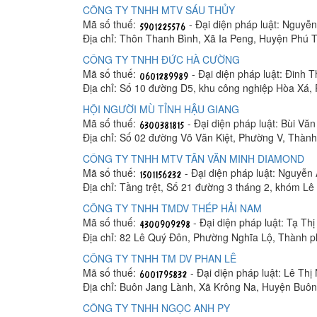
CÔNG TY TNHH MTV SÁU THỦY
Mã số thuế:
- Đại diện pháp luật: Nguyễ
Địa chỉ: Thôn Thanh Bình, Xã Ia Peng, Huyện Phú T
CÔNG TY TNHH ĐỨC HÀ CƯỜNG
Mã số thuế:
- Đại diện pháp luật: Đinh 
Địa chỉ: Số 10 đường D5, khu công nghiệp Hòa Xá
HỘI NGƯỜI MÙ TỈNH HẬU GIANG
Mã số thuế:
- Đại diện pháp luật: Bùi Vă
Địa chỉ: Số 02 đường Võ Văn Kiệt, Phường V, Thàn
CÔNG TY TNHH MTV TÂN VĂN MINH DIAMOND
Mã số thuế:
- Đại diện pháp luật: Nguyễn
Địa chỉ: Tầng trệt, Số 21 đường 3 tháng 2, khóm 
CÔNG TY TNHH TMDV THÉP HẢI NAM
Mã số thuế:
- Đại diện pháp luật: Tạ Th
Địa chỉ: 82 Lê Quý Đôn, Phường Nghĩa Lộ, Thành 
CÔNG TY TNHH TM DV PHAN LÊ
Mã số thuế:
- Đại diện pháp luật: Lê Thị
Địa chỉ: Buôn Jang Lành, Xã Krông Na, Huyện Buô
CÔNG TY TNHH NGỌC ANH PY