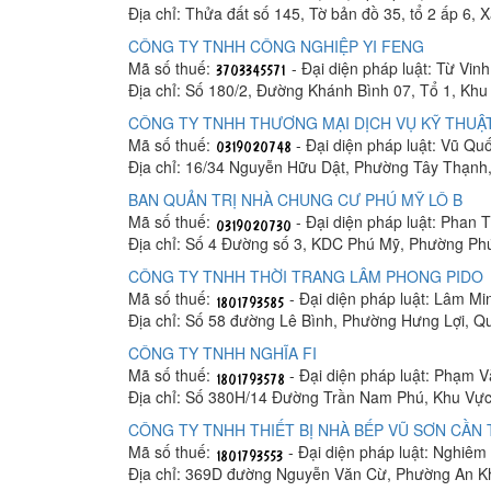
Địa chỉ: Thửa đất số 145, Tờ bản đồ 35, tổ 2 ấp 6,
CÔNG TY TNHH CÔNG NGHIỆP YI FENG
Mã số thuế:
- Đại diện pháp luật: Từ Vin
Địa chỉ: Số 180/2, Đường Khánh Bình 07, Tổ 1, K
CÔNG TY TNHH THƯƠNG MẠI DỊCH VỤ KỸ THUẬT
Mã số thuế:
- Đại diện pháp luật: Vũ Q
Địa chỉ: 16/34 Nguyễn Hữu Dật, Phường Tây Thạnh
BAN QUẢN TRỊ NHÀ CHUNG CƯ PHÚ MỸ LÔ B
Mã số thuế:
- Đại diện pháp luật: Phan
Địa chỉ: Số 4 Đường số 3, KDC Phú Mỹ, Phường Ph
CÔNG TY TNHH THỜI TRANG LÂM PHONG PIDO
Mã số thuế:
- Đại diện pháp luật: Lâm M
Địa chỉ: Số 58 đường Lê Bình, Phường Hưng Lợi, Q
CÔNG TY TNHH NGHĨA FI
Mã số thuế:
- Đại diện pháp luật: Phạm 
Địa chỉ: Số 380H/14 Đường Trần Nam Phú, Khu Vực
CÔNG TY TNHH THIẾT BỊ NHÀ BẾP VŨ SƠN CẦN
Mã số thuế:
- Đại diện pháp luật: Nghiê
Địa chỉ: 369D đường Nguyễn Văn Cừ, Phường An K