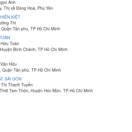
Ngọc Anh
y, Thị xã Đông Hoà, Phú Yên
HIÊN KIỆT
rường Thi
 Quận Tân phú, TP Hồ Chí Minh
 TOÀN
n Hữu Toàn
, Huyện Bình Chánh, TP Hồ Chí Minh
n Văn Hữu
, Quận Tân phú, TP Hồ Chí Minh
T SÀI GÒN
n Thị Thanh Tuyển
ã Thới Tam Thôn, Huyện Hóc Môn, TP Hồ Chí Minh