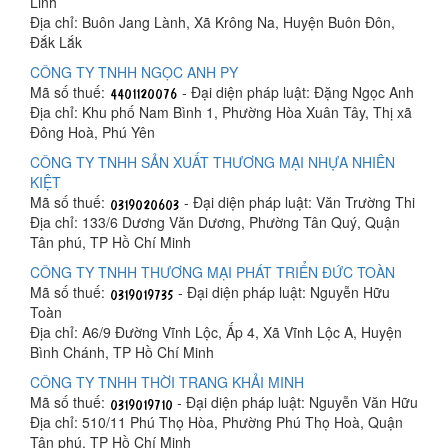
Linh
Địa chỉ: Buôn Jang Lành, Xã Krông Na, Huyện Buôn Đôn,
Đắk Lắk
CÔNG TY TNHH NGỌC ANH PY
Mã số thuế:
- Đại diện pháp luật: Đặng Ngọc Anh
Địa chỉ: Khu phố Nam Bình 1, Phường Hòa Xuân Tây, Thị xã
Đông Hoà, Phú Yên
CÔNG TY TNHH SẢN XUẤT THƯƠNG MẠI NHỰA NHIÊN
KIỆT
Mã số thuế:
- Đại diện pháp luật: Văn Trường Thi
Địa chỉ: 133/6 Dương Văn Dương, Phường Tân Quý, Quận
Tân phú, TP Hồ Chí Minh
CÔNG TY TNHH THƯƠNG MẠI PHÁT TRIỂN ĐỨC TOÀN
Mã số thuế:
- Đại diện pháp luật: Nguyễn Hữu
Toàn
Địa chỉ: A6/9 Đường Vĩnh Lộc, Ấp 4, Xã Vĩnh Lộc A, Huyện
Bình Chánh, TP Hồ Chí Minh
CÔNG TY TNHH THỜI TRANG KHẢI MINH
Mã số thuế:
- Đại diện pháp luật: Nguyễn Văn Hữu
Địa chỉ: 510/11 Phú Thọ Hòa, Phường Phú Thọ Hoà, Quận
Tân phú, TP Hồ Chí Minh