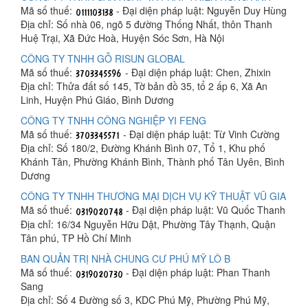
Mã số thuế:
- Đại diện pháp luật: Nguyễn Duy Hùng
Địa chỉ: Số nhà 06, ngõ 5 đường Thống Nhất, thôn Thanh
Huệ Trại, Xã Đức Hoà, Huyện Sóc Sơn, Hà Nội
CÔNG TY TNHH GỖ RISUN GLOBAL
Mã số thuế:
- Đại diện pháp luật: Chen, Zhixin
Địa chỉ: Thửa đất số 145, Tờ bản đồ 35, tổ 2 ấp 6, Xã An
Linh, Huyện Phú Giáo, Bình Dương
CÔNG TY TNHH CÔNG NGHIỆP YI FENG
Mã số thuế:
- Đại diện pháp luật: Từ Vinh Cường
Địa chỉ: Số 180/2, Đường Khánh Bình 07, Tổ 1, Khu phố
Khánh Tân, Phường Khánh Bình, Thành phố Tân Uyên, Bình
Dương
CÔNG TY TNHH THƯƠNG MẠI DỊCH VỤ KỸ THUẬT VŨ GIA
Mã số thuế:
- Đại diện pháp luật: Vũ Quốc Thanh
Địa chỉ: 16/34 Nguyễn Hữu Dật, Phường Tây Thạnh, Quận
Tân phú, TP Hồ Chí Minh
BAN QUẢN TRỊ NHÀ CHUNG CƯ PHÚ MỸ LÔ B
Mã số thuế:
- Đại diện pháp luật: Phan Thanh
Sang
Địa chỉ: Số 4 Đường số 3, KDC Phú Mỹ, Phường Phú Mỹ,