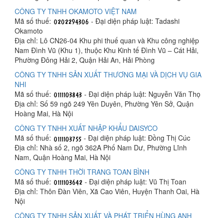
CÔNG TY TNHH OKAMOTO VIỆT NAM
Mã số thuế:
- Đại diện pháp luật: Tadashi
Okamoto
Địa chỉ: Lô CN26-04 Khu phi thuế quan và Khu công nghiệp
Nam Đình Vũ (Khu 1), thuộc Khu Kinh tế Đình Vũ – Cát Hải,
Phường Đông Hải 2, Quận Hải An, Hải Phòng
CÔNG TY TNHH SẢN XUẤT THƯƠNG MẠI VÀ DỊCH VỤ GIA
NHI
Mã số thuế:
- Đại diện pháp luật: Nguyễn Văn Thọ
Địa chỉ: Số 59 ngõ 249 Yên Duyên, Phường Yên Sở, Quận
Hoàng Mai, Hà Nội
CÔNG TY TNHH XUẤT NHẬP KHẨU DAISYCO
Mã số thuế:
- Đại diện pháp luật: Đồng Thị Cúc
Địa chỉ: Nhà số 2, ngõ 362A Phố Nam Dư, Phường Lĩnh
Nam, Quận Hoàng Mai, Hà Nội
CÔNG TY TNHH THỜI TRANG TOAN BÌNH
Mã số thuế:
- Đại diện pháp luật: Vũ Thị Toan
Địa chỉ: Thôn Đàn Viên, Xã Cao Viên, Huyện Thanh Oai, Hà
Nội
CÔNG TY TNHH SẢN XUẤT VÀ PHÁT TRIỂN HÙNG ANH