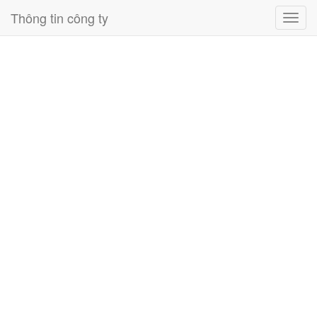
Thông tin công ty
Toggl
navig