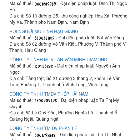
Mã số thuế:
- Đại diện pháp luật: Đinh Thị Ngọc
Hà
Địa chỉ: Số 10 đường D5, khu công nghiệp Hòa Xá, Phường
Mỹ Xá, Thành phố Nam Định, Nam Định
HỘI NGƯỜI MÙ TỈNH HẬU GIANG
Mã số thuế:
- Đại diện pháp luật: Bùi Văn Đông
Địa chỉ: Số 02 đường Võ Văn Kiệt, Phường V, Thành phố Vị
Thanh, Hậu Giang
CÔNG TY TNHH MTV TÂN VĂN MINH DIAMOND
Mã số thuế:
- Đại diện pháp luật: Nguyễn Ánh
Ngọc
Địa chỉ: Tầng trệt, Số 21 đường 3 tháng 2, khóm Lê Văn
Tám, Phường 1, Thành phố Vĩnh Long, Vĩnh Long
CÔNG TY TNHH TMDV THÉP HẢI NAM
Mã số thuế:
- Đại diện pháp luật: Tạ Thị Mỹ
Quỳnh
Địa chỉ: 82 Lê Quý Đôn, Phường Nghĩa Lộ, Thành phố
Quảng Ngãi, Quảng Ngãi
CÔNG TY TNHH TM DV PHAN LÊ
Mã số thuế:
- Đại diện pháp luật: Lê Thị Nhật