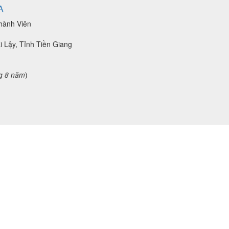
A
hành Viên
i Lậy, Tỉnh Tiền Giang
g 8 năm
)