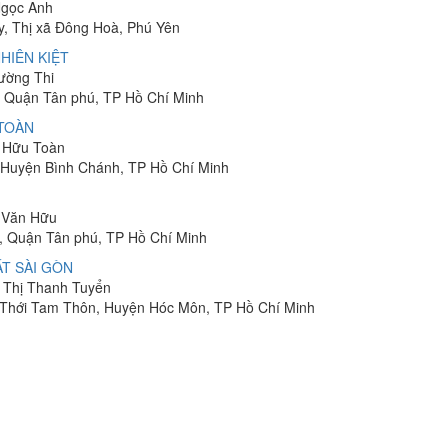
Ngọc Anh
y, Thị xã Đông Hoà, Phú Yên
HIÊN KIỆT
rường Thi
 Quận Tân phú, TP Hồ Chí Minh
 TOÀN
n Hữu Toàn
, Huyện Bình Chánh, TP Hồ Chí Minh
n Văn Hữu
, Quận Tân phú, TP Hồ Chí Minh
T SÀI GÒN
n Thị Thanh Tuyển
ã Thới Tam Thôn, Huyện Hóc Môn, TP Hồ Chí Minh