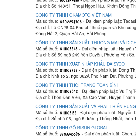
Địa chỉ: Số 448/5H Thoại Ngọc Hầu, Khóm Đông Th
CÔNG TY TNHH OKAMOTO VIỆT NAM
Mã số thuế:
- Đại diện pháp luật: Tada
Địa chỉ: Lô CN26-04 Khu phi thuế quan và Khu công
Đông Hải 2, Quận Hải An, Hải Phòng
CÔNG TY TNHH SẢN XUẤT THƯƠNG MẠI VÀ DỊCH
Mã số thuế:
- Đại diện pháp luật: Nguyễn
Địa chỉ: Số 59 ngõ 249 Yên Duyên, Phường Yên Sở
CÔNG TY TNHH XUẤT NHẬP KHẨU DAISYCO
Mã số thuế:
- Đại diện pháp luật: Đồng Th
Địa chỉ: Nhà số 2, ngõ 362A Phố Nam Dư, Phường 
CÔNG TY TNHH THỜI TRANG TOAN BÌNH
Mã số thuế:
- Đại diện pháp luật: Vũ Thị 
Địa chỉ: Thôn Đàn Viên, Xã Cao Viên, Huyện Thanh 
CÔNG TY TNHH SẢN XUẤT VÀ PHÁT TRIỂN HÙNG
Mã số thuế:
- Đại diện pháp luật: Nguyễn
Địa chỉ: Số nhà 06, ngõ 5 đường Thống Nhất, thôn
CÔNG TY TNHH GỖ RISUN GLOBAL
Mã số thuế:
- Đại diện pháp luật: Chen, 