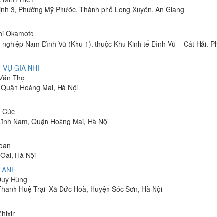
ịnh 3, Phường Mỹ Phước, Thành phố Long Xuyên, An Giang
shi Okamoto
 nghiệp Nam Đình Vũ (Khu 1), thuộc Khu Kinh tế Đình Vũ – Cát Hải, 
 VỤ GIA NHI
 Văn Thọ
, Quận Hoàng Mai, Hà Nội
ị Cúc
Lĩnh Nam, Quận Hoàng Mai, Hà Nội
Toan
Oai, Hà Nội
 ANH
 Duy Hùng
 Thanh Huệ Trại, Xã Đức Hoà, Huyện Sóc Sơn, Hà Nội
Zhixin