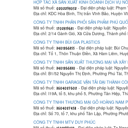
HỢP TÁC XÃ SẢN XUẤT KINH DOANH DỊCH VỤ NÔ
Mã số thuế:
- Đại diện pháp luật: Phạm
Địa chỉ: KDC Hòa Bình, Thị trấn Vĩnh Bảo, Huyện V
CÔNG TY TNHH PHÂN PHỐI SẢN PHẨM PHÚ QUỐ
Mã số thuế:
- Đại diện pháp luật: Nguyễn
Địa chỉ: 2/14 Gành Gió, Xã Cửa Dương, Thành phố
CÔNG TY TNHH BÙI GIA PLASTICS
Mã số thuế:
- Đại diện pháp luật: Bùi C
Địa chỉ: Tổ 1, Thôn Thuận Điền, Xã Hàm Liêm, Hu
CÔNG TY TNHH SẢN XUẤT THƯƠNG MẠI VÀ XÂY 
Mã số thuế:
- Đại diện pháp luật: Nguyễ
Địa chỉ: B1/52 Nguyễn Thị Định, Phường Phú Tài, 
CÔNG TY TNHH GARAGE VẬN TẢI ĐẠI THÀNH C
Mã số thuế:
- Đại diện pháp luật: Ngu
Địa chỉ: I19A, tổ 5, khu phố 5, Phường Tân Hiệp, T
CÔNG TY TNHH THƯƠNG MẠI GỖ HOÀNG NAM 
Mã số thuế:
- Đại diện pháp luật: Nguy
Địa chỉ: Số 70, tổ 7, khu phố Tân Lập, Phường Phư
CÔNG TY TNHH MTV DUY PHÚC
Mã số thuế:
- Đại diện pháp luật: Tạ Ngọ