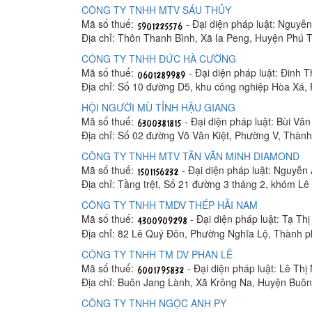
CÔNG TY TNHH MTV SÁU THỦY
Mã số thuế:
- Đại diện pháp luật: Nguyễ
Địa chỉ: Thôn Thanh Bình, Xã Ia Peng, Huyện Phú T
CÔNG TY TNHH ĐỨC HÀ CƯỜNG
Mã số thuế:
- Đại diện pháp luật: Đinh 
Địa chỉ: Số 10 đường D5, khu công nghiệp Hòa Xá
HỘI NGƯỜI MÙ TỈNH HẬU GIANG
Mã số thuế:
- Đại diện pháp luật: Bùi Vă
Địa chỉ: Số 02 đường Võ Văn Kiệt, Phường V, Thàn
CÔNG TY TNHH MTV TÂN VĂN MINH DIAMOND
Mã số thuế:
- Đại diện pháp luật: Nguyễn
Địa chỉ: Tầng trệt, Số 21 đường 3 tháng 2, khóm 
CÔNG TY TNHH TMDV THÉP HẢI NAM
Mã số thuế:
- Đại diện pháp luật: Tạ Th
Địa chỉ: 82 Lê Quý Đôn, Phường Nghĩa Lộ, Thành 
CÔNG TY TNHH TM DV PHAN LÊ
Mã số thuế:
- Đại diện pháp luật: Lê Thị
Địa chỉ: Buôn Jang Lành, Xã Krông Na, Huyện Buô
CÔNG TY TNHH NGỌC ANH PY