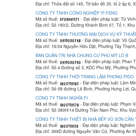
Địa chỉ: Thửa đất số 145, Tờ bản đồ 35, tổ 2 ấp 6,
CÔNG TY TNHH CÔNG NGHIỆP YI FENG
Mã số thuế:
- Đại diện pháp luật: Từ Vin
Địa chỉ: Số 180/2, Đường Khánh Bình 07, Tổ 1, K
CÔNG TY TNHH THƯƠNG MẠI DỊCH VỤ KỸ THUẬT
Mã số thuế:
- Đại diện pháp luật: Vũ Q
Địa chỉ: 16/34 Nguyễn Hữu Dật, Phường Tây Thạnh
BAN QUẢN TRỊ NHÀ CHUNG CƯ PHÚ MỸ LÔ B
Mã số thuế:
- Đại diện pháp luật: Phan
Địa chỉ: Số 4 Đường số 3, KDC Phú Mỹ, Phường Ph
CÔNG TY TNHH THỜI TRANG LÂM PHONG PIDO
Mã số thuế:
- Đại diện pháp luật: Lâm M
Địa chỉ: Số 58 đường Lê Bình, Phường Hưng Lợi, Q
CÔNG TY TNHH NGHĨA FI
Mã số thuế:
- Đại diện pháp luật: Phạm 
Địa chỉ: Số 380H/14 Đường Trần Nam Phú, Khu Vực
CÔNG TY TNHH THIẾT BỊ NHÀ BẾP VŨ SƠN CẦN
Mã số thuế:
- Đại diện pháp luật: Nghiê
Địa chỉ: 369D đường Nguyễn Văn Cừ, Phường An K