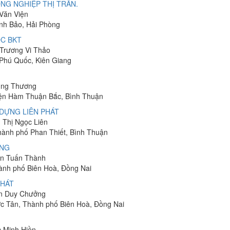
NG NGHIỆP THỊ TRẤN.
 Văn Viện
ĩnh Bảo, Hải Phòng
C BKT
 Trương Vi Thảo
 Phú Quốc, Kiên Giang
hung Thương
yện Hàm Thuận Bắc, Bình Thuận
DỰNG LIÊN PHÁT
n Thị Ngọc Liên
Thành phố Phan Thiết, Bình Thuận
ÔNG
yễn Tuấn Thành
hành phố Biên Hoà, Đồng Nai
PHÁT
ễn Duy Chưởng
ớc Tân, Thành phố Biên Hoà, Đồng Nai
c Minh Hiền